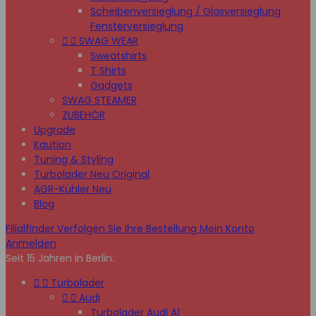
Scheibenversieglung / Glasversieglung
Fensterversieglung


SWAG WEAR
Sweatshirts
T Shirts
Gadgets
SWAG STEAMER
ZUBEHÖR
Upgrade
Kaution
Tuning & Styling
Turbolader Neu Original
AGR-Kühler Neu
Blog
Filialfinder
Verfolgen Sie Ihre Bestellung
Mein Konto
Anmelden
Seit 15 Jahren in Berlin.


Turbolader


Audi
Turbolader Audi A1