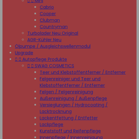


Mini
Cabrio
Cooper
Clubman
Countryman
Turbolader Neu Original
AGR-Kühler Neu
Ölpumpe / Ausgleichswellenmodul
Upgrade


Autopflege Produkte


SWAG COSMETICS
Teer und Klebstoffentferner / Entferner
Felgenreiniger und Teer und
Klebstoffentferner / Entferner
Felgen / Felgenreinigung
Außenreinigung / Außenpflege
Versieglungen / Hydrocoating /
Lacktrocknung
Lackentfettung / Entfetter
Lackpflege
Kunststoff und Reifenpflege
Innenpflege / Innenreinigung