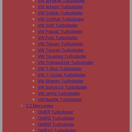
VW Amarok Turbolader
VW Arteon Turbolader
VW Caddy Turbolader
VW Crafter Turbolader
VW Golf Turbolader
VW Passat Turbolader
VW Polo Turbolader
VW Tiguan Turbolader
VW Touran Turbolader
VW Touareg Turbolader
VW Transporter Turbolader
VW T-Roc Turbolader
VW T-Cross Turbolader
VW Sharan Turbolader
VW Scirocco Turbolader
VW Jetta Turbolader
VW Beetle Turbolader


Mercedes
OM611 Turbolader
OM612 Turbolader
OM613 Turbolader
OM642 Turbolader