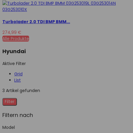
Turbolader 2.0 TDI BMP BMM...
274,99 €
Alle Produkte
Hyundai
Aktive Filter
Grid
List
3 Artikel gefunden
Filter
Filtern nach
Model