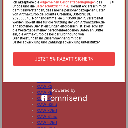
BMW 125d
Ich akzeptiere die
Allgemeinen Geschäftsbedingungen
des
Shops und die
Datenschutzrichtlinie
. Hiermit erkläre ich mich
BMW 220d
damit einverstanden, dass meine personenbezogenen Daten
BMW 225d
von Artmaxturbo.de Jolanta Grzemba, USt-IdNr. DE
269368848, Nonnendammallee 6, 13599 Berlin, verarbeitet
BMW 318d
werden, soweit dies für die Nutzung der von Artmaxturbo.de
BMW 320d
angebotenen Dienstleistungen erforderlich ist. Dies schließt
die Weitergabe meiner personenbezogenen Daten an Dritte
BMW 330d
ein, die Artmaxturbo.de bei der Erbringung von
BMW 335d
Dienstleistungen im Zusammenhang mit der
Bestellabwicklung und Zahlungsabwicklung unterstützen.
BMW 518d
BMW 520d
BMW 530d
JETZT 5% RABATT SICHERN
BMW 535d
BMW 730d
BMW 740d
BMW X1
BMW X3
BMW X5
BMW X6
BMW 635d
BMW 325d
BMW 425d
BMW 525d