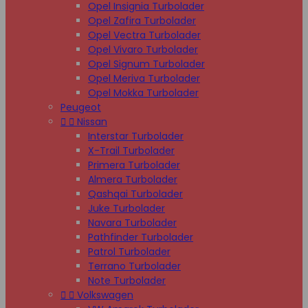
Opel Insignia Turbolader
Opel Zafira Turbolader
Opel Vectra Turbolader
Opel Vivaro Turbolader
Opel Signum Turbolader
Opel Meriva Turbolader
Opel Mokka Turbolader
Peugeot


Nissan
Interstar Turbolader
X-Trail Turbolader
Primera Turbolader
Almera Turbolader
Qashqai Turbolader
Juke Turbolader
Navara Turbolader
Pathfinder Turbolader
Patrol Turbolader
Terrano Turbolader
Note Turbolader


Volkswagen