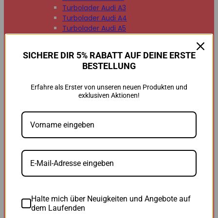
Turbolader Audi A3
Turbolader Audi A4
Turbolader Audi A5
Turbolader Audi A6
Turbolader Audi A7
SICHERE DIR 5% RABATT AUF DEINE ERSTE
Turbolader Audi A8
BESTELLUNG
Turbolader Audi Q2
Turbolader Audi Q3
Erfahre als Erster von unseren neuen Produkten und
Turbolader Audi Q5
exklusiven Aktionen!
Turbolader Audi Q7
Turbolader Audi TT


BMW
BMW B47
BMW M47
BMW M57
BMW N47
BMW N54
BMW N55
BMW N57
Halte mich über Neuigkeiten und Angebote auf
BMW 118d
dem Laufenden
BMW 120d