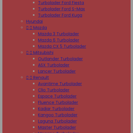
Turbolader Ford Fiesta
Turbolader Ford S-Max
Turbolader Ford Kuga
Hyundai


Mazda
Mazda 3 Turbolader
Mazda 6 Turbolader
Mazda CX 5 Turbolader


Mitsubishi
Outlander Turbolader
ASX Turbolader
Lancer Turbolader


Renault
Avantime Turbolader
Clio Turbolader
Espace Turbolader
Fluence Turbolader
Kadjar Turbolader
Kangoo Turbolader
Laguna Turbolader
Master Turbolader