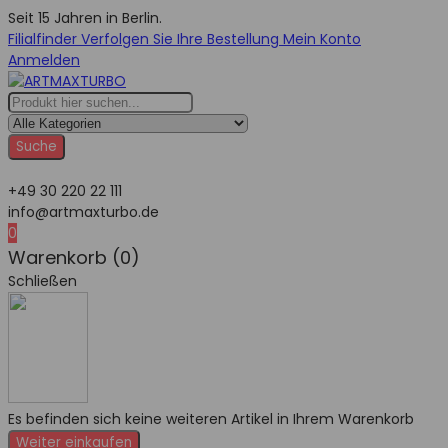
Seit 15 Jahren in Berlin.
Filialfinder
Verfolgen Sie Ihre Bestellung
Mein Konto
Anmelden
Suche
+49 30 220 22 111
info@artmaxturbo.de
0
Warenkorb (0)
Schließen
Es befinden sich keine weiteren Artikel in Ihrem Warenkorb
Weiter einkaufen