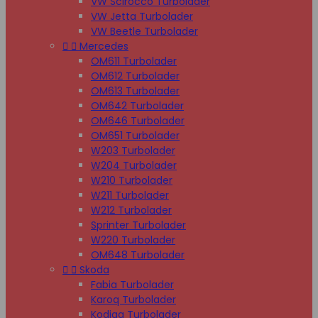
VW Scirocco Turbolader
VW Jetta Turbolader
VW Beetle Turbolader


Mercedes
OM611 Turbolader
OM612 Turbolader
OM613 Turbolader
OM642 Turbolader
OM646 Turbolader
OM651 Turbolader
W203 Turbolader
W204 Turbolader
W210 Turbolader
W211 Turbolader
W212 Turbolader
Sprinter Turbolader
W220 Turbolader
OM648 Turbolader


Skoda
Fabia Turbolader
Karoq Turbolader
Kodiaq Turbolader