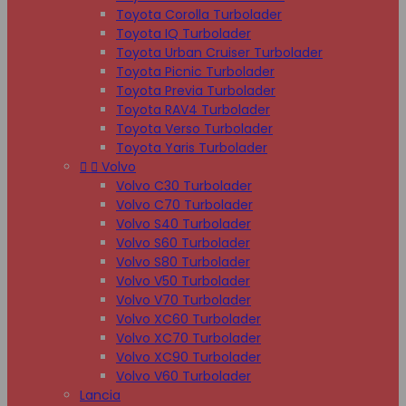
Toyota Corolla Turbolader
Toyota IQ Turbolader
Toyota Urban Cruiser Turbolader
Toyota Picnic Turbolader
Toyota Previa Turbolader
Toyota RAV4 Turbolader
Toyota Verso Turbolader
Toyota Yaris Turbolader


Volvo
Volvo C30 Turbolader
Volvo C70 Turbolader
Volvo S40 Turbolader
Volvo S60 Turbolader
Volvo S80 Turbolader
Volvo V50 Turbolader
Volvo V70 Turbolader
Volvo XC60 Turbolader
Volvo XC70 Turbolader
Volvo XC90 Turbolader
Volvo V60 Turbolader
Lancia