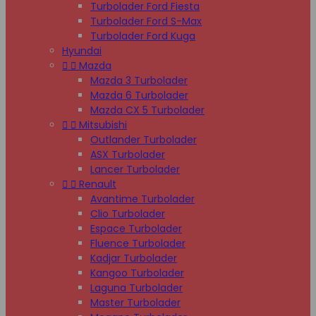
Turbolader Ford Fiesta
Turbolader Ford S-Max
Turbolader Ford Kuga
Hyundai


Mazda
Mazda 3 Turbolader
Mazda 6 Turbolader
Mazda CX 5 Turbolader


Mitsubishi
Outlander Turbolader
ASX Turbolader
Lancer Turbolader


Renault
Avantime Turbolader
Clio Turbolader
Espace Turbolader
Fluence Turbolader
Kadjar Turbolader
Kangoo Turbolader
Laguna Turbolader
Master Turbolader