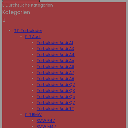

Durchsuche Kategorien
Kategorien



Turbolader


Audi
Turbolader Audi A1
Turbolader Audi A3
Turbolader Audi A4
Turbolader Audi A5
Turbolader Audi A6
Turbolader Audi A7
Turbolader Audi A8
Turbolader Audi Q2
Turbolader Audi Q3
Turbolader Audi Q5
Turbolader Audi Q7
Turbolader Audi TT


BMW
BMW B47
BMW M47