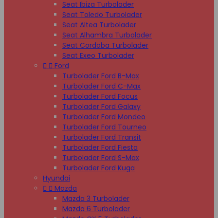
Seat Ibiza Turbolader
Seat Toledo Turbolader
Seat Altea Turbolader
Seat Alhambra Turbolader
Seat Cordoba Turbolader
Seat Exeo Turbolader


Ford
Turbolader Ford B-Max
Turbolader Ford C-Max
Turbolader Ford Focus
Turbolader Ford Galaxy
Turbolader Ford Mondeo
Turbolader Ford Tourneo
Turbolader Ford Transit
Turbolader Ford Fiesta
Turbolader Ford S-Max
Turbolader Ford Kuga
Hyundai


Mazda
Mazda 3 Turbolader
Mazda 6 Turbolader