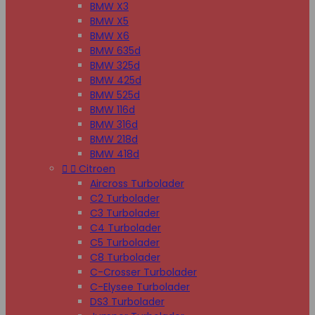
BMW X3
BMW X5
BMW X6
BMW 635d
BMW 325d
BMW 425d
BMW 525d
BMW 116d
BMW 316d
BMW 218d
BMW 418d


Citroen
Aircross Turbolader
C2 Turbolader
C3 Turbolader
C4 Turbolader
C5 Turbolader
C8 Turbolader
C-Crosser Turbolader
C-Elysee Turbolader
DS3 Turbolader