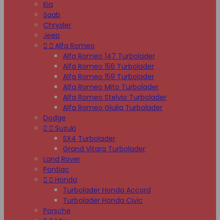
Kia
Saab
Chrysler
Jeep


Alfa Romeo
Alfa Romeo 147 Turbolader
Alfa Romeo 156 Turbolader
Alfa Romeo 159 Turbolader
Alfa Romeo Mito Turbolader
Alfa Romeo Stelvio Turbolader
Alfa Romeo Giulia Turbolader
Dodge


Suzuki
SX4 Turbolader
Grand Vitara Turbolader
Land Rover
Pontiac


Honda
Turbolader Honda Accord
Turbolader Honda Civic
Porsche