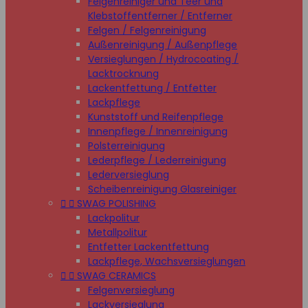
Felgenreiniger und Teer und
Klebstoffentferner / Entferner
Felgen / Felgenreinigung
Außenreinigung / Außenpflege
Versieglungen / Hydrocoating /
Lacktrocknung
Lackentfettung / Entfetter
Lackpflege
Kunststoff und Reifenpflege
Innenpflege / Innenreinigung
Polsterreinigung
Lederpflege / Lederreinigung
Lederversieglung
Scheibenreinigung Glasreiniger


SWAG POLISHING
Lackpolitur
Metallpolitur
Entfetter Lackentfettung
Lackpflege, Wachsversieglungen


SWAG CERAMICS
Felgenversieglung
Lackversieglung