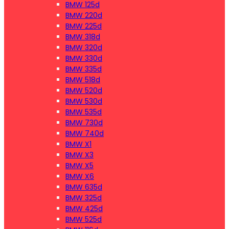
BMW 125d
BMW 220d
BMW 225d
BMW 318d
BMW 320d
BMW 330d
BMW 335d
BMW 518d
BMW 520d
BMW 530d
BMW 535d
BMW 730d
BMW 740d
BMW X1
BMW X3
BMW X5
BMW X6
BMW 635d
BMW 325d
BMW 425d
BMW 525d