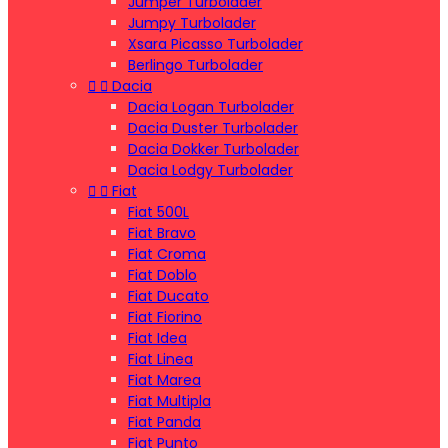
Jumper Turbolader
Jumpy Turbolader
Xsara Picasso Turbolader
Berlingo Turbolader


Dacia
Dacia Logan Turbolader
Dacia Duster Turbolader
Dacia Dokker Turbolader
Dacia Lodgy Turbolader


Fiat
Fiat 500L
Fiat Bravo
Fiat Croma
Fiat Doblo
Fiat Ducato
Fiat Fiorino
Fiat Idea
Fiat Linea
Fiat Marea
Fiat Multipla
Fiat Panda
Fiat Punto