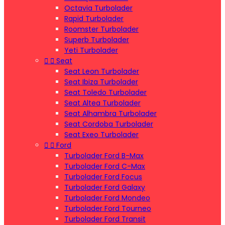
Octavia Turbolader
Rapid Turbolader
Roomster Turbolader
Superb Turbolader
Yeti Turbolader


Seat
Seat Leon Turbolader
Seat Ibiza Turbolader
Seat Toledo Turbolader
Seat Altea Turbolader
Seat Alhambra Turbolader
Seat Cordoba Turbolader
Seat Exeo Turbolader


Ford
Turbolader Ford B-Max
Turbolader Ford C-Max
Turbolader Ford Focus
Turbolader Ford Galaxy
Turbolader Ford Mondeo
Turbolader Ford Tourneo
Turbolader Ford Transit