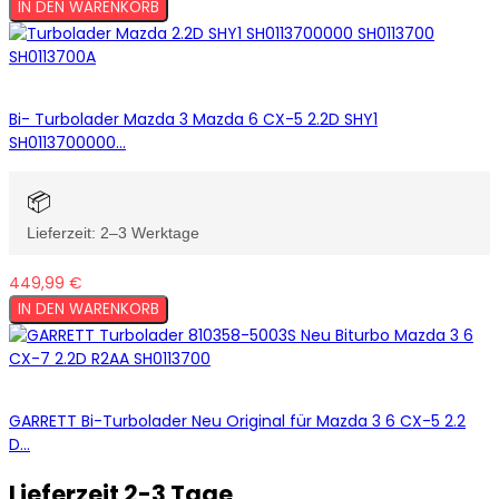
IN DEN WARENKORB
Bi- Turbolader Mazda 3 Mazda 6 CX-5 2.2D SHY1
SH0113700000...
📦
Lieferzeit: 2–3 Werktage
449,99 €
IN DEN WARENKORB
GARRETT Bi-Turbolader Neu Original für Mazda 3 6 CX-5 2.2
D...
Lieferzeit 2-3 Tage