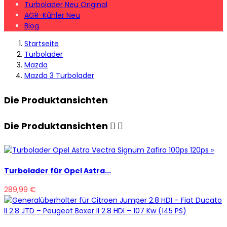
Turbolader Neu Original
AGR-Kühler Neu
Blog
Startseite
Turbolader
Mazda
Mazda 3 Turbolader
Die Produktansichten
Die Produktansichten


Turbolader für Opel Astra...
289,99 €