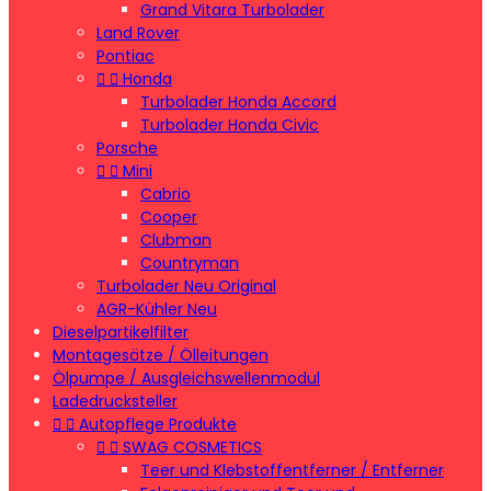
Grand Vitara Turbolader
Land Rover
Pontiac


Honda
Turbolader Honda Accord
Turbolader Honda Civic
Porsche


Mini
Cabrio
Cooper
Clubman
Countryman
Turbolader Neu Original
AGR-Kühler Neu
Dieselpartikelfilter
Montagesätze / Ölleitungen
Ölpumpe / Ausgleichswellenmodul
Ladedrucksteller


Autopflege Produkte


SWAG COSMETICS
Teer und Klebstoffentferner / Entferner