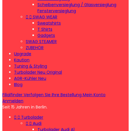
Scheibenversieglung / Glasversieglung
Fensterversieglung


SWAG WEAR
Sweatshirts
T Shirts
Gadgets
SWAG STEAMER
ZUBEHÖR
Upgrade
Kaution
Tuning & Styling
Turbolader Neu Original
AGR-Kühler Neu
Blog
Filialfinder
Verfolgen Sie Ihre Bestellung
Mein Konto
Anmelden
Seit 15 Jahren in Berlin.


Turbolader


Audi
Turbolader Audi A1