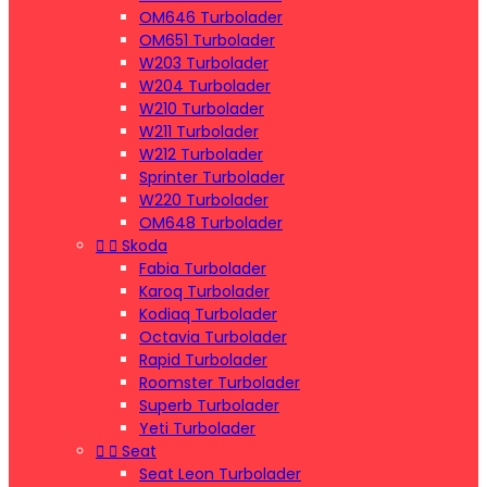
OM646 Turbolader
OM651 Turbolader
W203 Turbolader
W204 Turbolader
W210 Turbolader
W211 Turbolader
W212 Turbolader
Sprinter Turbolader
W220 Turbolader
OM648 Turbolader


Skoda
Fabia Turbolader
Karoq Turbolader
Kodiaq Turbolader
Octavia Turbolader
Rapid Turbolader
Roomster Turbolader
Superb Turbolader
Yeti Turbolader


Seat
Seat Leon Turbolader