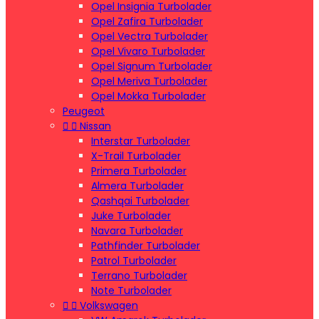
Opel Insignia Turbolader
Opel Zafira Turbolader
Opel Vectra Turbolader
Opel Vivaro Turbolader
Opel Signum Turbolader
Opel Meriva Turbolader
Opel Mokka Turbolader
Peugeot


Nissan
Interstar Turbolader
X-Trail Turbolader
Primera Turbolader
Almera Turbolader
Qashqai Turbolader
Juke Turbolader
Navara Turbolader
Pathfinder Turbolader
Patrol Turbolader
Terrano Turbolader
Note Turbolader


Volkswagen