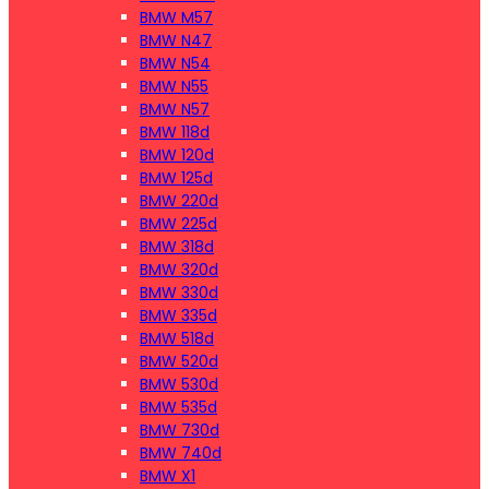
BMW M57
BMW N47
BMW N54
BMW N55
BMW N57
BMW 118d
BMW 120d
BMW 125d
BMW 220d
BMW 225d
BMW 318d
BMW 320d
BMW 330d
BMW 335d
BMW 518d
BMW 520d
BMW 530d
BMW 535d
BMW 730d
BMW 740d
BMW X1