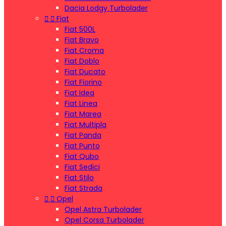
Dacia Lodgy Turbolader


Fiat
Fiat 500L
Fiat Bravo
Fiat Croma
Fiat Doblo
Fiat Ducato
Fiat Fiorino
Fiat Idea
Fiat Linea
Fiat Marea
Fiat Multipla
Fiat Panda
Fiat Punto
Fiat Qubo
Fiat Sedici
Fiat Stilo
Fiat Strada


Opel
Opel Astra Turbolader
Opel Corsa Turbolader