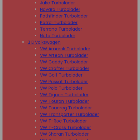
Juke Turbolader
Navara Turbolader
Pathfinder Turbolader
Patrol Turbolader
Terrano Turbolader
Note Turbolader


Volkswagen
VW Amarok Turbolader
VW Arteon Turbolader
VW Caddy Turbolader
VW Crafter Turbolader
VW Golf Turbolader
VW Passat Turbolader
VW Polo Turbolader
VW Tiguan Turbolader
VW Touran Turbolader
VW Touareg Turbolader
VW Transporter Turbolader
VW T-Roc Turbolader
VW T-Cross Turbolader
VW Sharan Turbolader