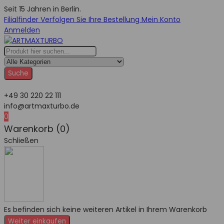
Seit 15 Jahren in Berlin.
Filialfinder
Verfolgen Sie Ihre Bestellung
Mein Konto
Anmelden
Suche
+49 30 220 22 111
info@artmaxturbo.de
0
Warenkorb (0)
Schließen
Es befinden sich keine weiteren Artikel in Ihrem Warenkorb
Weiter einkaufen