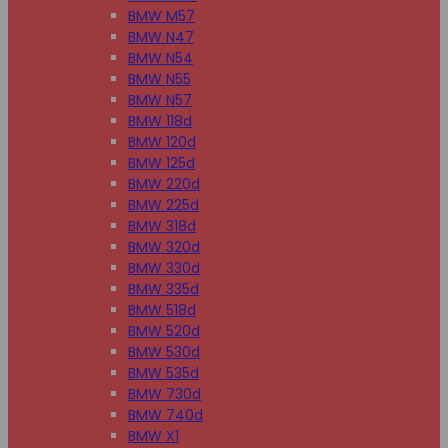
BMW M57
BMW N47
BMW N54
BMW N55
BMW N57
BMW 118d
BMW 120d
BMW 125d
BMW 220d
BMW 225d
BMW 318d
BMW 320d
BMW 330d
BMW 335d
BMW 518d
BMW 520d
BMW 530d
BMW 535d
BMW 730d
BMW 740d
BMW X1