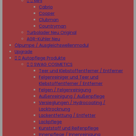


Mini
Cabrio
Cooper
Clubman
Countryman
Turbolader Neu Original
AGR-Kühler Neu
Ölpumpe / Ausgleichswellenmodul
Upgrade


Autopflege Produkte


SWAG COSMETICS
Teer und Klebstoffentferner / Entferner
Felgenreiniger und Teer und
Klebstoffentferner / Entferner
Felgen / Felgenreinigung
Außenreinigung / Außenpflege
Versieglungen / Hydrocoating /
Lacktrocknung
Lackentfettung / Entfetter
Lackpflege
Kunststoff und Reifenpflege
Innenpflege / Innenreinigung