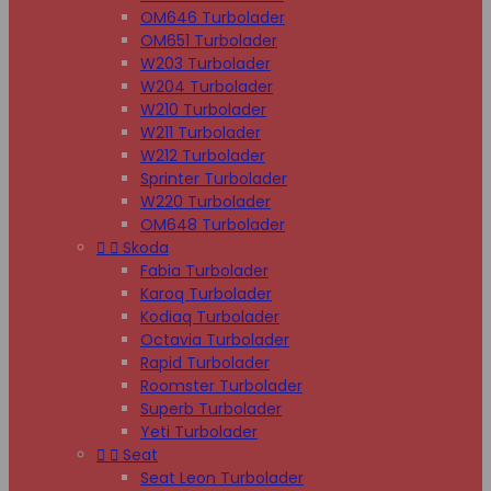
OM646 Turbolader
OM651 Turbolader
W203 Turbolader
W204 Turbolader
W210 Turbolader
W211 Turbolader
W212 Turbolader
Sprinter Turbolader
W220 Turbolader
OM648 Turbolader


Skoda
Fabia Turbolader
Karoq Turbolader
Kodiaq Turbolader
Octavia Turbolader
Rapid Turbolader
Roomster Turbolader
Superb Turbolader
Yeti Turbolader


Seat
Seat Leon Turbolader