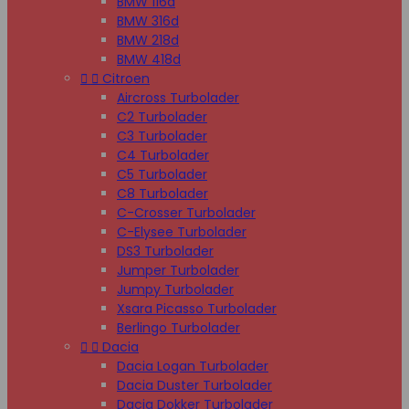
BMW 116d
BMW 316d
BMW 218d
BMW 418d


Citroen
Aircross Turbolader
C2 Turbolader
C3 Turbolader
C4 Turbolader
C5 Turbolader
C8 Turbolader
C-Crosser Turbolader
C-Elysee Turbolader
DS3 Turbolader
Jumper Turbolader
Jumpy Turbolader
Xsara Picasso Turbolader
Berlingo Turbolader


Dacia
Dacia Logan Turbolader
Dacia Duster Turbolader
Dacia Dokker Turbolader