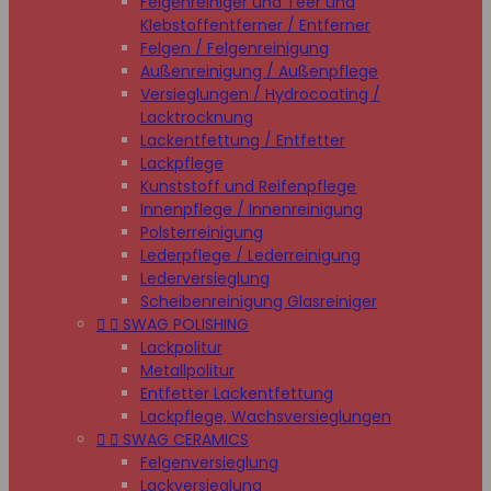
Felgenreiniger und Teer und
Klebstoffentferner / Entferner
Felgen / Felgenreinigung
Außenreinigung / Außenpflege
Versieglungen / Hydrocoating /
Lacktrocknung
Lackentfettung / Entfetter
Lackpflege
Kunststoff und Reifenpflege
Innenpflege / Innenreinigung
Polsterreinigung
Lederpflege / Lederreinigung
Lederversieglung
Scheibenreinigung Glasreiniger


SWAG POLISHING
Lackpolitur
Metallpolitur
Entfetter Lackentfettung
Lackpflege, Wachsversieglungen


SWAG CERAMICS
Felgenversieglung
Lackversieglung