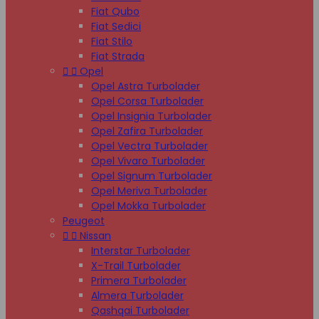
Fiat Qubo
Fiat Sedici
Fiat Stilo
Fiat Strada


Opel
Opel Astra Turbolader
Opel Corsa Turbolader
Opel Insignia Turbolader
Opel Zafira Turbolader
Opel Vectra Turbolader
Opel Vivaro Turbolader
Opel Signum Turbolader
Opel Meriva Turbolader
Opel Mokka Turbolader
Peugeot


Nissan
Interstar Turbolader
X-Trail Turbolader
Primera Turbolader
Almera Turbolader
Qashqai Turbolader