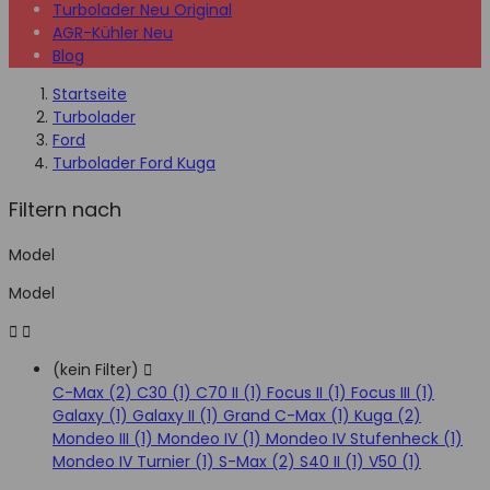
Turbolader Neu Original
AGR-Kühler Neu
Blog
Startseite
Turbolader
Ford
Turbolader Ford Kuga
Filtern nach
Model
Model


(kein Filter)

C-Max (2)
C30 (1)
C70 II (1)
Focus II (1)
Focus III (1)
Galaxy (1)
Galaxy II (1)
Grand C-Max (1)
Kuga (2)
Mondeo III (1)
Mondeo IV (1)
Mondeo IV Stufenheck (1)
Mondeo IV Turnier (1)
S-Max (2)
S40 II (1)
V50 (1)