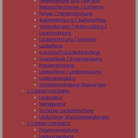
Felgenreiniger und Teer und
Klebstoffentferner / Entferner
Felgen / Felgenreinigung
Außenreinigung / Außenpflege
Versieglungen / Hydrocoating /
Lacktrocknung
Lackentfettung / Entfetter
Lackpflege
Kunststoff und Reifenpflege
Innenpflege / Innenreinigung
Polsterreinigung
Lederpflege / Lederreinigung
Lederversieglung
Scheibenreinigung Glasreiniger


SWAG POLISHING
Lackpolitur
Metallpolitur
Entfetter Lackentfettung
Lackpflege, Wachsversieglungen


SWAG CERAMICS
Felgenversieglung
Lackversieglung