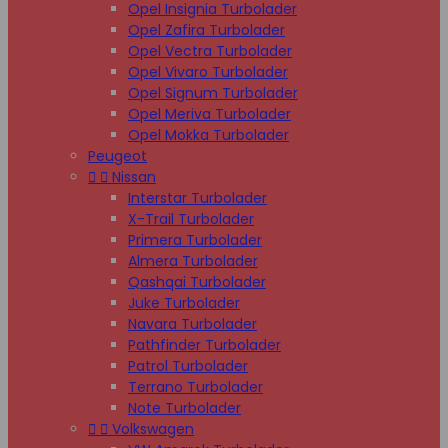
Opel Insignia Turbolader
Opel Zafira Turbolader
Opel Vectra Turbolader
Opel Vivaro Turbolader
Opel Signum Turbolader
Opel Meriva Turbolader
Opel Mokka Turbolader
Peugeot


Nissan
Interstar Turbolader
X-Trail Turbolader
Primera Turbolader
Almera Turbolader
Qashqai Turbolader
Juke Turbolader
Navara Turbolader
Pathfinder Turbolader
Patrol Turbolader
Terrano Turbolader
Note Turbolader


Volkswagen