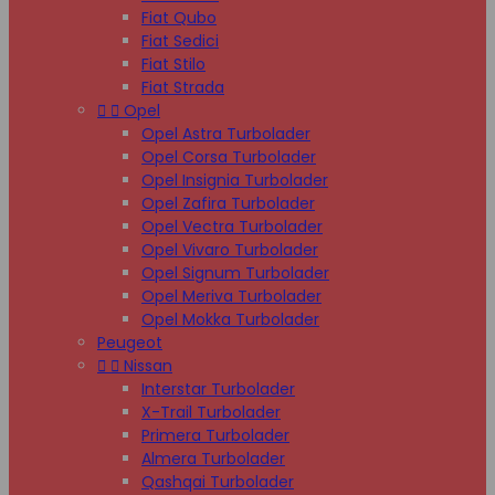
Fiat Qubo
Fiat Sedici
Fiat Stilo
Fiat Strada


Opel
Opel Astra Turbolader
Opel Corsa Turbolader
Opel Insignia Turbolader
Opel Zafira Turbolader
Opel Vectra Turbolader
Opel Vivaro Turbolader
Opel Signum Turbolader
Opel Meriva Turbolader
Opel Mokka Turbolader
Peugeot


Nissan
Interstar Turbolader
X-Trail Turbolader
Primera Turbolader
Almera Turbolader
Qashqai Turbolader