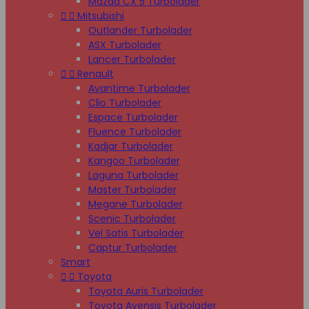
Mazda CX 5 Turbolader


Mitsubishi
Outlander Turbolader
ASX Turbolader
Lancer Turbolader


Renault
Avantime Turbolader
Clio Turbolader
Espace Turbolader
Fluence Turbolader
Kadjar Turbolader
Kangoo Turbolader
Laguna Turbolader
Master Turbolader
Megane Turbolader
Scenic Turbolader
Vel Satis Turbolader
Captur Turbolader
Smart


Toyota
Toyota Auris Turbolader
Toyota Avensis Turbolader