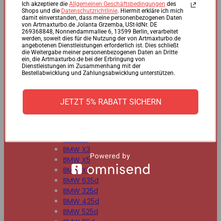
BMW 125d
Ich akzeptiere die
Allgemeinen Geschäftsbedingungen
des
Shops und die
Datenschutzrichtlinie
. Hiermit erkläre ich mich
BMW 220d
damit einverstanden, dass meine personenbezogenen Daten
BMW 225d
von Artmaxturbo.de Jolanta Grzemba, USt-IdNr. DE
269368848, Nonnendammallee 6, 13599 Berlin, verarbeitet
BMW 318d
werden, soweit dies für die Nutzung der von Artmaxturbo.de
BMW 320d
angebotenen Dienstleistungen erforderlich ist. Dies schließt
die Weitergabe meiner personenbezogenen Daten an Dritte
BMW 330d
ein, die Artmaxturbo.de bei der Erbringung von
BMW 335d
Dienstleistungen im Zusammenhang mit der
Bestellabwicklung und Zahlungsabwicklung unterstützen.
BMW 518d
BMW 520d
BMW 530d
JETZT 5% RABATT SICHERN
BMW 535d
BMW 730d
BMW 740d
BMW X1
BMW X3
BMW X5
BMW X6
BMW 635d
BMW 325d
BMW 425d
BMW 525d