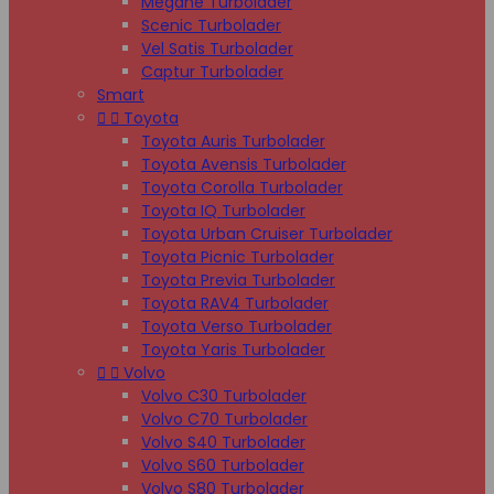
Megane Turbolader
Scenic Turbolader
Vel Satis Turbolader
Captur Turbolader
Smart


Toyota
Toyota Auris Turbolader
Toyota Avensis Turbolader
Toyota Corolla Turbolader
Toyota IQ Turbolader
Toyota Urban Cruiser Turbolader
Toyota Picnic Turbolader
Toyota Previa Turbolader
Toyota RAV4 Turbolader
Toyota Verso Turbolader
Toyota Yaris Turbolader


Volvo
Volvo C30 Turbolader
Volvo C70 Turbolader
Volvo S40 Turbolader
Volvo S60 Turbolader
Volvo S80 Turbolader