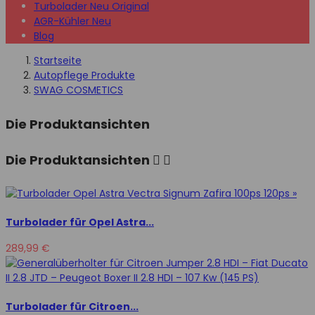
Turbolader Neu Original
AGR-Kühler Neu
Blog
Startseite
Autopflege Produkte
SWAG COSMETICS
Die Produktansichten
Die Produktansichten


Turbolader für Opel Astra...
289,99 €
Turbolader für Citroen...