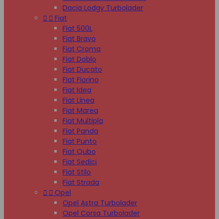
Dacia Lodgy Turbolader


Fiat
Fiat 500L
Fiat Bravo
Fiat Croma
Fiat Doblo
Fiat Ducato
Fiat Fiorino
Fiat Idea
Fiat Linea
Fiat Marea
Fiat Multipla
Fiat Panda
Fiat Punto
Fiat Qubo
Fiat Sedici
Fiat Stilo
Fiat Strada


Opel
Opel Astra Turbolader
Opel Corsa Turbolader