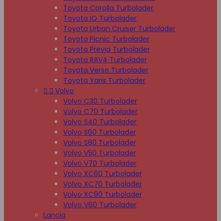
Toyota Corolla Turbolader
Toyota IQ Turbolader
Toyota Urban Cruiser Turbolader
Toyota Picnic Turbolader
Toyota Previa Turbolader
Toyota RAV4 Turbolader
Toyota Verso Turbolader
Toyota Yaris Turbolader


Volvo
Volvo C30 Turbolader
Volvo C70 Turbolader
Volvo S40 Turbolader
Volvo S60 Turbolader
Volvo S80 Turbolader
Volvo V50 Turbolader
Volvo V70 Turbolader
Volvo XC60 Turbolader
Volvo XC70 Turbolader
Volvo XC90 Turbolader
Volvo V60 Turbolader
Lancia