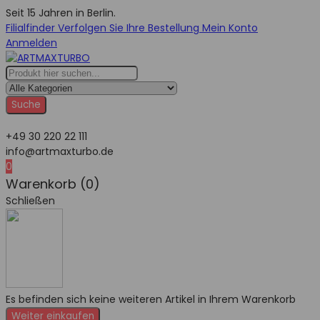
Seit 15 Jahren in Berlin.
Filialfinder
Verfolgen Sie Ihre Bestellung
Mein Konto
Anmelden
Suche
+49 30 220 22 111
info@artmaxturbo.de
0
Warenkorb (0)
Schließen
Es befinden sich keine weiteren Artikel in Ihrem Warenkorb
Weiter einkaufen