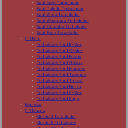
Seat Ibiza Turbolader
Seat Toledo Turbolader
Seat Altea Turbolader
Seat Alhambra Turbolader
Seat Cordoba Turbolader
Seat Exeo Turbolader


Ford
Turbolader Ford B-Max
Turbolader Ford C-Max
Turbolader Ford Focus
Turbolader Ford Galaxy
Turbolader Ford Mondeo
Turbolader Ford Tourneo
Turbolader Ford Transit
Turbolader Ford Fiesta
Turbolader Ford S-Max
Turbolader Ford Kuga
Hyundai


Mazda
Mazda 3 Turbolader
Mazda 6 Turbolader