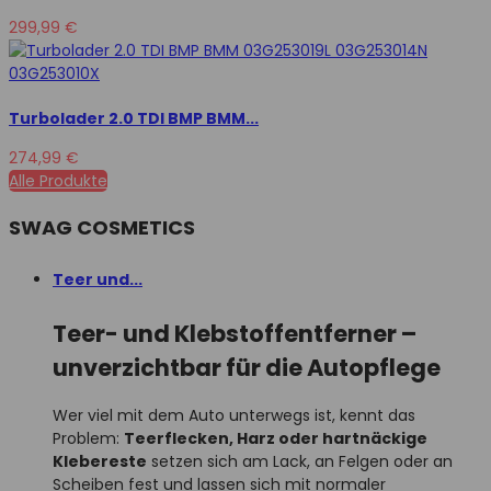
299,99 €
Turbolader 2.0 TDI BMP BMM...
274,99 €
Alle Produkte
SWAG COSMETICS
Teer und...
Teer- und Klebstoffentferner –
unverzichtbar für die Autopflege
Wer viel mit dem Auto unterwegs ist, kennt das
Problem:
Teerflecken, Harz oder hartnäckige
Klebereste
setzen sich am Lack, an Felgen oder an
Scheiben fest und lassen sich mit normaler