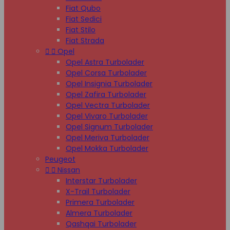
Fiat Qubo
Fiat Sedici
Fiat Stilo
Fiat Strada


Opel
Opel Astra Turbolader
Opel Corsa Turbolader
Opel Insignia Turbolader
Opel Zafira Turbolader
Opel Vectra Turbolader
Opel Vivaro Turbolader
Opel Signum Turbolader
Opel Meriva Turbolader
Opel Mokka Turbolader
Peugeot


Nissan
Interstar Turbolader
X-Trail Turbolader
Primera Turbolader
Almera Turbolader
Qashqai Turbolader