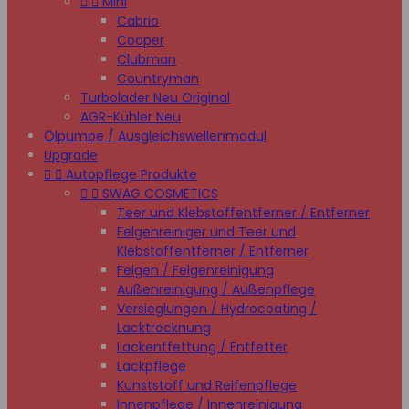


Mini
Cabrio
Cooper
Clubman
Countryman
Turbolader Neu Original
AGR-Kühler Neu
Ölpumpe / Ausgleichswellenmodul
Upgrade


Autopflege Produkte


SWAG COSMETICS
Teer und Klebstoffentferner / Entferner
Felgenreiniger und Teer und
Klebstoffentferner / Entferner
Felgen / Felgenreinigung
Außenreinigung / Außenpflege
Versieglungen / Hydrocoating /
Lacktrocknung
Lackentfettung / Entfetter
Lackpflege
Kunststoff und Reifenpflege
Innenpflege / Innenreinigung