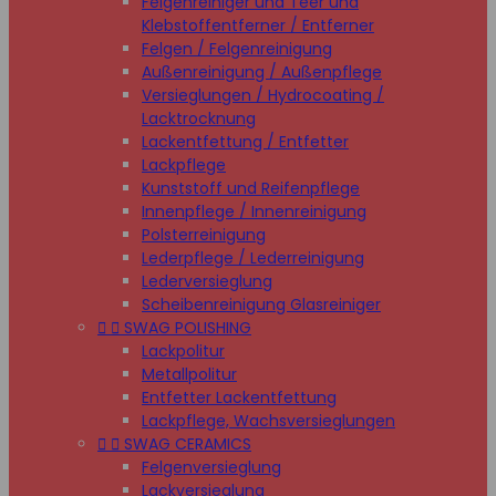
Felgenreiniger und Teer und
Klebstoffentferner / Entferner
Felgen / Felgenreinigung
Außenreinigung / Außenpflege
Versieglungen / Hydrocoating /
Lacktrocknung
Lackentfettung / Entfetter
Lackpflege
Kunststoff und Reifenpflege
Innenpflege / Innenreinigung
Polsterreinigung
Lederpflege / Lederreinigung
Lederversieglung
Scheibenreinigung Glasreiniger


SWAG POLISHING
Lackpolitur
Metallpolitur
Entfetter Lackentfettung
Lackpflege, Wachsversieglungen


SWAG CERAMICS
Felgenversieglung
Lackversieglung