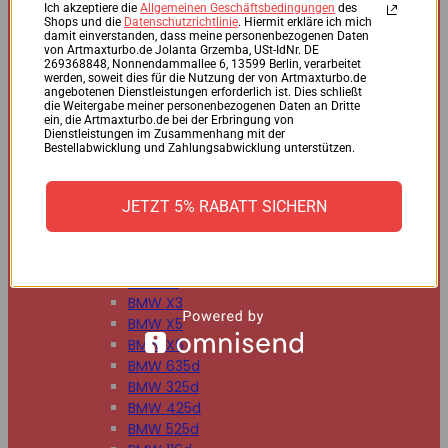
BMW 125d
Ich akzeptiere die
Allgemeinen Geschäftsbedingungen
des
Shops und die
Datenschutzrichtlinie
. Hiermit erkläre ich mich
BMW 220d
damit einverstanden, dass meine personenbezogenen Daten
BMW 225d
von Artmaxturbo.de Jolanta Grzemba, USt-IdNr. DE
269368848, Nonnendammallee 6, 13599 Berlin, verarbeitet
BMW 318d
werden, soweit dies für die Nutzung der von Artmaxturbo.de
BMW 320d
angebotenen Dienstleistungen erforderlich ist. Dies schließt
die Weitergabe meiner personenbezogenen Daten an Dritte
BMW 330d
ein, die Artmaxturbo.de bei der Erbringung von
BMW 335d
Dienstleistungen im Zusammenhang mit der
Bestellabwicklung und Zahlungsabwicklung unterstützen.
BMW 518d
BMW 520d
BMW 530d
JETZT 5% RABATT SICHERN
BMW 535d
BMW 730d
BMW 740d
BMW X1
BMW X3
BMW X5
BMW X6
BMW 635d
BMW 325d
BMW 425d
BMW 525d