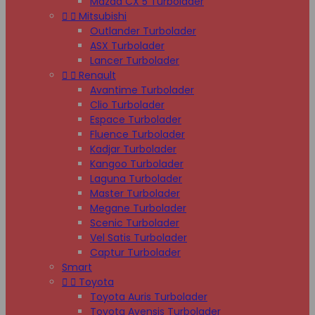
Mazda CX 5 Turbolader


Mitsubishi
Outlander Turbolader
ASX Turbolader
Lancer Turbolader


Renault
Avantime Turbolader
Clio Turbolader
Espace Turbolader
Fluence Turbolader
Kadjar Turbolader
Kangoo Turbolader
Laguna Turbolader
Master Turbolader
Megane Turbolader
Scenic Turbolader
Vel Satis Turbolader
Captur Turbolader
Smart


Toyota
Toyota Auris Turbolader
Toyota Avensis Turbolader