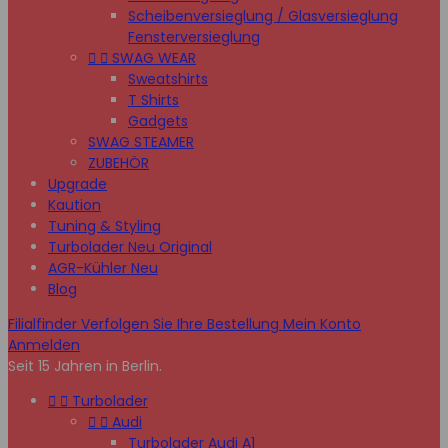
Scheibenversieglung / Glasversieglung
Fensterversieglung


SWAG WEAR
Sweatshirts
T Shirts
Gadgets
SWAG STEAMER
ZUBEHÖR
Upgrade
Kaution
Tuning & Styling
Turbolader Neu Original
AGR-Kühler Neu
Blog
Filialfinder
Verfolgen Sie Ihre Bestellung
Mein Konto
Anmelden
Seit 15 Jahren in Berlin.


Turbolader


Audi
Turbolader Audi A1