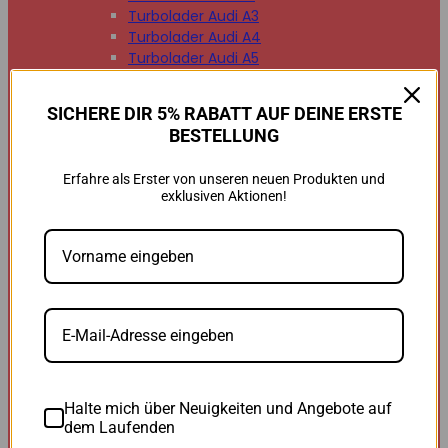
Turbolader Audi A3
Turbolader Audi A4
Turbolader Audi A5
Turbolader Audi A6
Turbolader Audi A7
SICHERE DIR 5% RABATT AUF DEINE ERSTE
Turbolader Audi A8
BESTELLUNG
Turbolader Audi Q2
Turbolader Audi Q3
Erfahre als Erster von unseren neuen Produkten und
Turbolader Audi Q5
exklusiven Aktionen!
Turbolader Audi Q7
Turbolader Audi TT


BMW
BMW B47
BMW M47
BMW M57
BMW N47
BMW N54
BMW N55
BMW N57
Halte mich über Neuigkeiten und Angebote auf
BMW 118d
dem Laufenden
BMW 120d