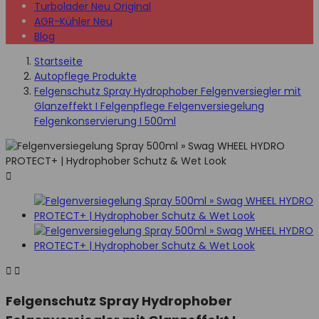
Turbolader Neu Original
AGR-Kühler Neu
Blog
Startseite
Autopflege Produkte
Felgenschutz Spray Hydrophober Felgenversiegler mit
Glanzeffekt I Felgenpflege Felgenversiegelung
Felgenkonservierung I 500ml



Felgenschutz Spray Hydrophober