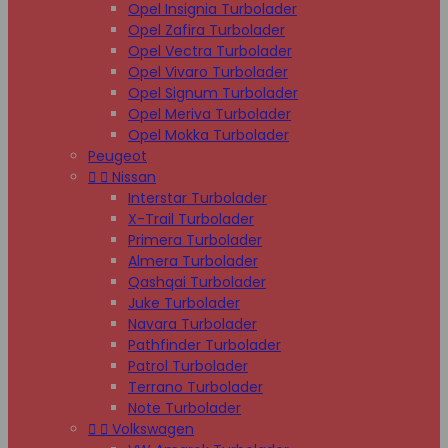
Opel Insignia Turbolader
Opel Zafira Turbolader
Opel Vectra Turbolader
Opel Vivaro Turbolader
Opel Signum Turbolader
Opel Meriva Turbolader
Opel Mokka Turbolader
Peugeot


Nissan
Interstar Turbolader
X-Trail Turbolader
Primera Turbolader
Almera Turbolader
Qashqai Turbolader
Juke Turbolader
Navara Turbolader
Pathfinder Turbolader
Patrol Turbolader
Terrano Turbolader
Note Turbolader


Volkswagen