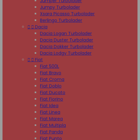
Jumper Turbolader
Jumpy Turbolader
Xsara Picasso Turbolader
Berlingo Turbolader


Dacia
Dacia Logan Turbolader
Dacia Duster Turbolader
Dacia Dokker Turbolader
Dacia Lodgy Turbolader


Fiat
Fiat 500L
Fiat Bravo
Fiat Croma
Fiat Doblo
Fiat Ducato
Fiat Fiorino
Fiat Idea
Fiat Linea
Fiat Marea
Fiat Multipla
Fiat Panda
Fiat Punto