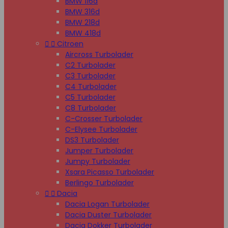
BMW 116d
BMW 316d
BMW 218d
BMW 418d


Citroen
Aircross Turbolader
C2 Turbolader
C3 Turbolader
C4 Turbolader
C5 Turbolader
C8 Turbolader
C-Crosser Turbolader
C-Elysee Turbolader
DS3 Turbolader
Jumper Turbolader
Jumpy Turbolader
Xsara Picasso Turbolader
Berlingo Turbolader


Dacia
Dacia Logan Turbolader
Dacia Duster Turbolader
Dacia Dokker Turbolader