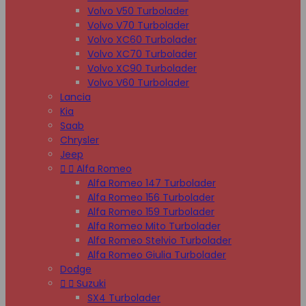
Volvo V50 Turbolader
Volvo V70 Turbolader
Volvo XC60 Turbolader
Volvo XC70 Turbolader
Volvo XC90 Turbolader
Volvo V60 Turbolader
Lancia
Kia
Saab
Chrysler
Jeep


Alfa Romeo
Alfa Romeo 147 Turbolader
Alfa Romeo 156 Turbolader
Alfa Romeo 159 Turbolader
Alfa Romeo Mito Turbolader
Alfa Romeo Stelvio Turbolader
Alfa Romeo Giulia Turbolader
Dodge


Suzuki
SX4 Turbolader