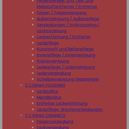
Felgenreiniger und Teer und
Klebstoffentferner / Entferner
Felgen / Felgenreinigung
Außenreinigung / Außenpflege
Versieglungen / Hydrocoating /
Lacktrocknung
Lackentfettung / Entfetter
Lackpflege
Kunststoff und Reifenpflege
Innenpflege / Innenreinigung
Polsterreinigung
Lederpflege / Lederreinigung
Lederversieglung
Scheibenreinigung Glasreiniger


SWAG POLISHING
Lackpolitur
Metallpolitur
Entfetter Lackentfettung
Lackpflege, Wachsversieglungen


SWAG CERAMICS
Felgenversieglung
Lackversieglung