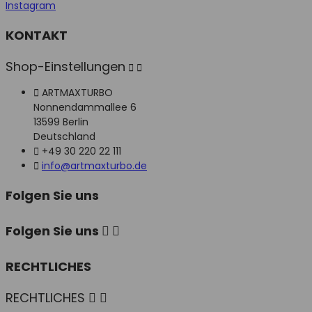
Instagram
KONTAKT
Shop-Einstellungen



ARTMAXTURBO
Nonnendammallee 6
13599 Berlin
Deutschland

+49 30 220 22 111

info@artmaxturbo.de
Folgen Sie uns
Folgen Sie uns


RECHTLICHES
RECHTLICHES

