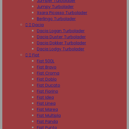
Jumper Turbolader
Jumpy Turbolader
Xsara Picasso Turbolader
Berlingo Turbolader


Dacia
Dacia Logan Turbolader
Dacia Duster Turbolader
Dacia Dokker Turbolader
Dacia Lodgy Turbolader


Fiat
Fiat 500L
Fiat Bravo
Fiat Croma
Fiat Doblo
Fiat Ducato
Fiat Fiorino
Fiat Idea
Fiat Linea
Fiat Marea
Fiat Multipla
Fiat Panda
Fiat Punto