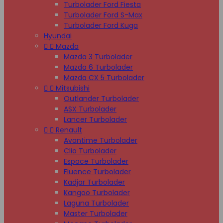
Turbolader Ford Fiesta
Turbolader Ford S-Max
Turbolader Ford Kuga
Hyundai


Mazda
Mazda 3 Turbolader
Mazda 6 Turbolader
Mazda CX 5 Turbolader


Mitsubishi
Outlander Turbolader
ASX Turbolader
Lancer Turbolader


Renault
Avantime Turbolader
Clio Turbolader
Espace Turbolader
Fluence Turbolader
Kadjar Turbolader
Kangoo Turbolader
Laguna Turbolader
Master Turbolader