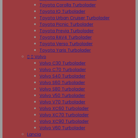
Toyota Corolla Turbolader
Toyota IQ Turbolader
Toyota Urban Cruiser Turbolader
Toyota Picnic Turbolader
Toyota Previa Turbolader
Toyota RAV4 Turbolader
Toyota Verso Turbolader
Toyota Yaris Turbolader


Volvo
Volvo C30 Turbolader
Volvo C70 Turbolader
Volvo S40 Turbolader
Volvo S60 Turbolader
Volvo S80 Turbolader
Volvo V50 Turbolader
Volvo V70 Turbolader
Volvo XC60 Turbolader
Volvo XC70 Turbolader
Volvo XC90 Turbolader
Volvo V60 Turbolader
Lancia