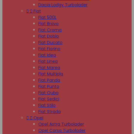
Dacia Lodgy Turbolader


Fiat
Fiat 500L
Fiat Bravo
Fiat Croma
Fiat Doblo
Fiat Ducato
Fiat Fiorino
Fiat Idea
Fiat Linea
Fiat Marea
Fiat Multipla
Fiat Panda
Fiat Punto
Fiat Qubo
Fiat Sedici
Fiat Stilo
Fiat Strada


Opel
Opel Astra Turbolader
Opel Corsa Turbolader