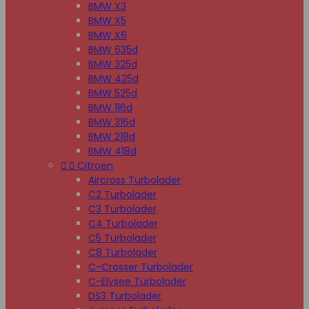
BMW X3
BMW X5
BMW X6
BMW 635d
BMW 325d
BMW 425d
BMW 525d
BMW 116d
BMW 316d
BMW 218d
BMW 418d


Citroen
Aircross Turbolader
C2 Turbolader
C3 Turbolader
C4 Turbolader
C5 Turbolader
C8 Turbolader
C-Crosser Turbolader
C-Elysee Turbolader
DS3 Turbolader