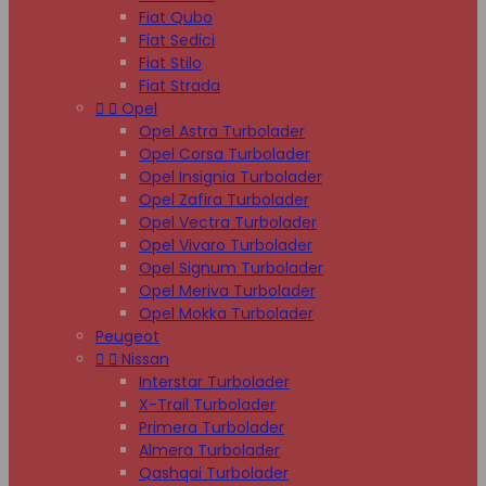
Fiat Qubo
Fiat Sedici
Fiat Stilo
Fiat Strada


Opel
Opel Astra Turbolader
Opel Corsa Turbolader
Opel Insignia Turbolader
Opel Zafira Turbolader
Opel Vectra Turbolader
Opel Vivaro Turbolader
Opel Signum Turbolader
Opel Meriva Turbolader
Opel Mokka Turbolader
Peugeot


Nissan
Interstar Turbolader
X-Trail Turbolader
Primera Turbolader
Almera Turbolader
Qashqai Turbolader