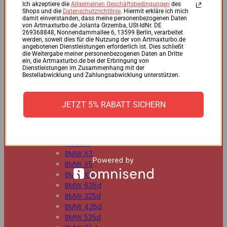
BMW 125d
Ich akzeptiere die
Allgemeinen Geschäftsbedingungen
des
Shops und die
Datenschutzrichtlinie
. Hiermit erkläre ich mich
BMW 220d
damit einverstanden, dass meine personenbezogenen Daten
BMW 225d
von Artmaxturbo.de Jolanta Grzemba, USt-IdNr. DE
269368848, Nonnendammallee 6, 13599 Berlin, verarbeitet
BMW 318d
werden, soweit dies für die Nutzung der von Artmaxturbo.de
BMW 320d
angebotenen Dienstleistungen erforderlich ist. Dies schließt
die Weitergabe meiner personenbezogenen Daten an Dritte
BMW 330d
ein, die Artmaxturbo.de bei der Erbringung von
BMW 335d
Dienstleistungen im Zusammenhang mit der
Bestellabwicklung und Zahlungsabwicklung unterstützen.
BMW 518d
BMW 520d
BMW 530d
JETZT 5% RABATT SICHERN
BMW 535d
BMW 730d
BMW 740d
BMW X1
BMW X3
BMW X5
BMW X6
BMW 635d
BMW 325d
BMW 425d
BMW 525d