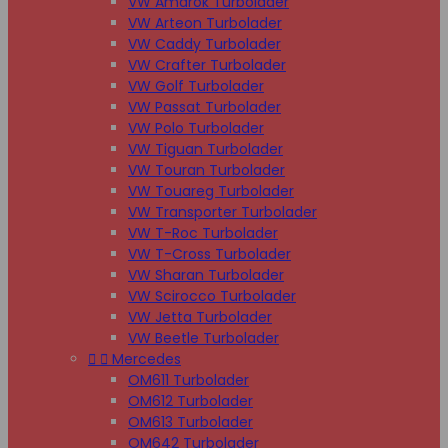
VW Amarok Turbolader
VW Arteon Turbolader
VW Caddy Turbolader
VW Crafter Turbolader
VW Golf Turbolader
VW Passat Turbolader
VW Polo Turbolader
VW Tiguan Turbolader
VW Touran Turbolader
VW Touareg Turbolader
VW Transporter Turbolader
VW T-Roc Turbolader
VW T-Cross Turbolader
VW Sharan Turbolader
VW Scirocco Turbolader
VW Jetta Turbolader
VW Beetle Turbolader


Mercedes
OM611 Turbolader
OM612 Turbolader
OM613 Turbolader
OM642 Turbolader