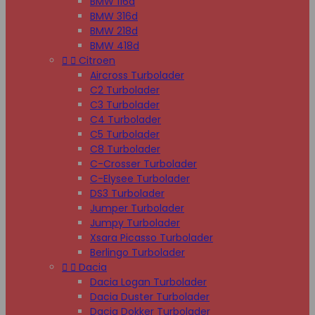
BMW 116d
BMW 316d
BMW 218d
BMW 418d


Citroen
Aircross Turbolader
C2 Turbolader
C3 Turbolader
C4 Turbolader
C5 Turbolader
C8 Turbolader
C-Crosser Turbolader
C-Elysee Turbolader
DS3 Turbolader
Jumper Turbolader
Jumpy Turbolader
Xsara Picasso Turbolader
Berlingo Turbolader


Dacia
Dacia Logan Turbolader
Dacia Duster Turbolader
Dacia Dokker Turbolader