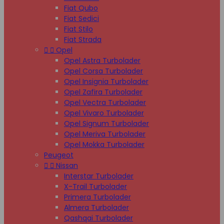
Fiat Qubo
Fiat Sedici
Fiat Stilo
Fiat Strada


Opel
Opel Astra Turbolader
Opel Corsa Turbolader
Opel Insignia Turbolader
Opel Zafira Turbolader
Opel Vectra Turbolader
Opel Vivaro Turbolader
Opel Signum Turbolader
Opel Meriva Turbolader
Opel Mokka Turbolader
Peugeot


Nissan
Interstar Turbolader
X-Trail Turbolader
Primera Turbolader
Almera Turbolader
Qashqai Turbolader