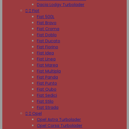
Dacia Lodgy Turbolader


Fiat
Fiat 500L
Fiat Bravo
Fiat Croma
Fiat Doblo
Fiat Ducato
Fiat Fiorino
Fiat Idea
Fiat Linea
Fiat Marea
Fiat Multipla
Fiat Panda
Fiat Punto
Fiat Qubo
Fiat Sedici
Fiat Stilo
Fiat Strada


Opel
Opel Astra Turbolader
Opel Corsa Turbolader