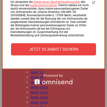
BMW 125d
Ich akzeptiere die
Allgemeinen Geschäftsbedingungen
des
Shops und die
Datenschutzrichtlinie
. Hiermit erkläre ich mich
BMW 220d
damit einverstanden, dass meine personenbezogenen Daten
BMW 225d
von Artmaxturbo.de Jolanta Grzemba, USt-IdNr. DE
269368848, Nonnendammallee 6, 13599 Berlin, verarbeitet
BMW 318d
werden, soweit dies für die Nutzung der von Artmaxturbo.de
BMW 320d
angebotenen Dienstleistungen erforderlich ist. Dies schließt
die Weitergabe meiner personenbezogenen Daten an Dritte
BMW 330d
ein, die Artmaxturbo.de bei der Erbringung von
BMW 335d
Dienstleistungen im Zusammenhang mit der
Bestellabwicklung und Zahlungsabwicklung unterstützen.
BMW 518d
BMW 520d
BMW 530d
JETZT 5% RABATT SICHERN
BMW 535d
BMW 730d
BMW 740d
BMW X1
BMW X3
BMW X5
BMW X6
BMW 635d
BMW 325d
BMW 425d
BMW 525d