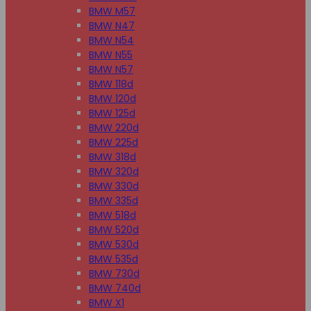
BMW M57
BMW N47
BMW N54
BMW N55
BMW N57
BMW 118d
BMW 120d
BMW 125d
BMW 220d
BMW 225d
BMW 318d
BMW 320d
BMW 330d
BMW 335d
BMW 518d
BMW 520d
BMW 530d
BMW 535d
BMW 730d
BMW 740d
BMW X1