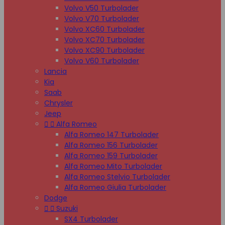
Volvo V50 Turbolader
Volvo V70 Turbolader
Volvo XC60 Turbolader
Volvo XC70 Turbolader
Volvo XC90 Turbolader
Volvo V60 Turbolader
Lancia
Kia
Saab
Chrysler
Jeep


Alfa Romeo
Alfa Romeo 147 Turbolader
Alfa Romeo 156 Turbolader
Alfa Romeo 159 Turbolader
Alfa Romeo Mito Turbolader
Alfa Romeo Stelvio Turbolader
Alfa Romeo Giulia Turbolader
Dodge


Suzuki
SX4 Turbolader