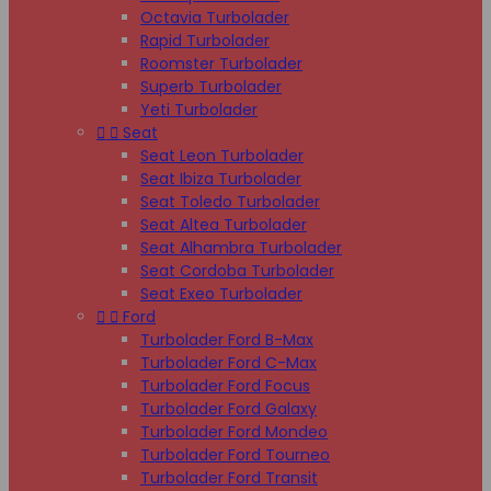
Octavia Turbolader
Rapid Turbolader
Roomster Turbolader
Superb Turbolader
Yeti Turbolader


Seat
Seat Leon Turbolader
Seat Ibiza Turbolader
Seat Toledo Turbolader
Seat Altea Turbolader
Seat Alhambra Turbolader
Seat Cordoba Turbolader
Seat Exeo Turbolader


Ford
Turbolader Ford B-Max
Turbolader Ford C-Max
Turbolader Ford Focus
Turbolader Ford Galaxy
Turbolader Ford Mondeo
Turbolader Ford Tourneo
Turbolader Ford Transit