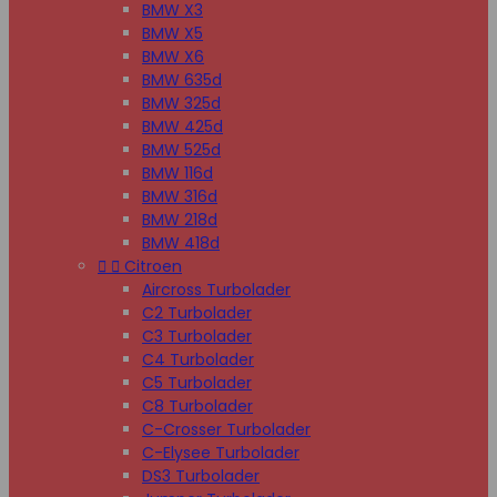
BMW X3
BMW X5
BMW X6
BMW 635d
BMW 325d
BMW 425d
BMW 525d
BMW 116d
BMW 316d
BMW 218d
BMW 418d


Citroen
Aircross Turbolader
C2 Turbolader
C3 Turbolader
C4 Turbolader
C5 Turbolader
C8 Turbolader
C-Crosser Turbolader
C-Elysee Turbolader
DS3 Turbolader