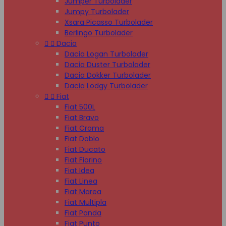
Jumper Turbolader
Jumpy Turbolader
Xsara Picasso Turbolader
Berlingo Turbolader


Dacia
Dacia Logan Turbolader
Dacia Duster Turbolader
Dacia Dokker Turbolader
Dacia Lodgy Turbolader


Fiat
Fiat 500L
Fiat Bravo
Fiat Croma
Fiat Doblo
Fiat Ducato
Fiat Fiorino
Fiat Idea
Fiat Linea
Fiat Marea
Fiat Multipla
Fiat Panda
Fiat Punto