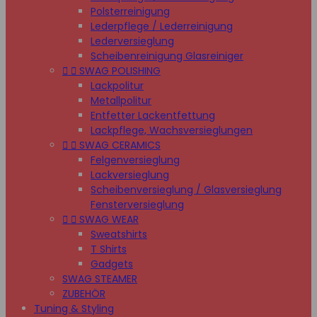
Polsterreinigung
Lederpflege / Lederreinigung
Lederversieglung
Scheibenreinigung Glasreiniger


SWAG POLISHING
Lackpolitur
Metallpolitur
Entfetter Lackentfettung
Lackpflege, Wachsversieglungen


SWAG CERAMICS
Felgenversieglung
Lackversieglung
Scheibenversieglung / Glasversieglung
Fensterversieglung


SWAG WEAR
Sweatshirts
T Shirts
Gadgets
SWAG STEAMER
ZUBEHÖR
Tuning & Styling