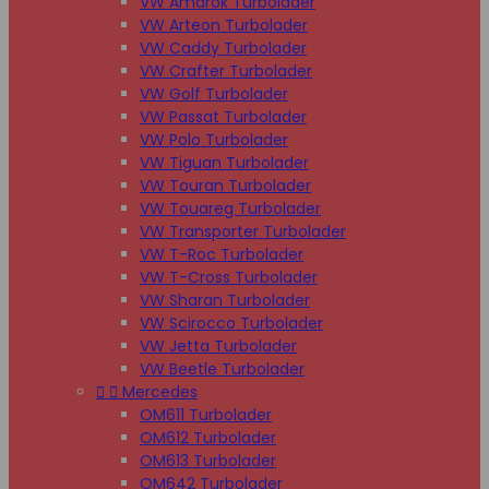
VW Amarok Turbolader
VW Arteon Turbolader
VW Caddy Turbolader
VW Crafter Turbolader
VW Golf Turbolader
VW Passat Turbolader
VW Polo Turbolader
VW Tiguan Turbolader
VW Touran Turbolader
VW Touareg Turbolader
VW Transporter Turbolader
VW T-Roc Turbolader
VW T-Cross Turbolader
VW Sharan Turbolader
VW Scirocco Turbolader
VW Jetta Turbolader
VW Beetle Turbolader


Mercedes
OM611 Turbolader
OM612 Turbolader
OM613 Turbolader
OM642 Turbolader