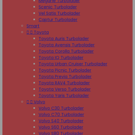
Megane Turbolader
Scenic Turbolader
Vel Satis Turbolader
Captur Turbolader
Smart


Toyota
Toyota Auris Turbolader
Toyota Avensis Turbolader
Toyota Corolla Turbolader
Toyota IQ Turbolader
Toyota Urban Cruiser Turbolader
Toyota Picnic Turbolader
Toyota Previa Turbolader
Toyota RAV4 Turbolader
Toyota Verso Turbolader
Toyota Yaris Turbolader


Volvo
Volvo C30 Turbolader
Volvo C70 Turbolader
Volvo S40 Turbolader
Volvo S60 Turbolader
Volvo S80 Turbolader