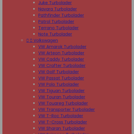
Juke Turbolader
Navara Turbolader
Pathfinder Turbolader
Patrol Turbolader
Terrano Turbolader
Note Turbolader


Volkswagen
VW Amarok Turbolader
VW Arteon Turbolader
VW Caddy Turbolader
VW Crafter Turbolader
VW Golf Turbolader
VW Passat Turbolader
VW Polo Turbolader
VW Tiguan Turbolader
VW Touran Turbolader
VW Touareg Turbolader
VW Transporter Turbolader
VW T-Roc Turbolader
VW T-Cross Turbolader
VW Sharan Turbolader