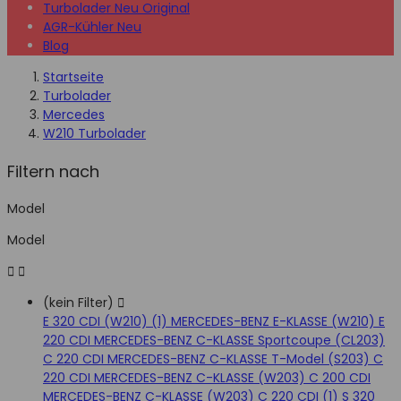
Turbolader Neu Original
AGR-Kühler Neu
Blog
Startseite
Turbolader
Mercedes
W210 Turbolader
Filtern nach
Model
Model


(kein Filter)

E 320 CDI (W210) (1)
MERCEDES-BENZ E-KLASSE (W210) E
220 CDI MERCEDES-BENZ C-KLASSE Sportcoupe (CL203)
C 220 CDI MERCEDES-BENZ C-KLASSE T-Model (S203) C
220 CDI MERCEDES-BENZ C-KLASSE (W203) C 200 CDI
MERCEDES-BENZ C-KLASSE (W203) C 220 CDI (1)
S 320