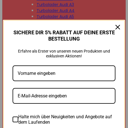
Turbolader Audi A3
Turbolader Audi A4
Turbolader Audi A5
Turbolader Audi A6
Turbolader Audi A7
SICHERE DIR 5% RABATT AUF DEINE ERSTE
Turbolader Audi A8
BESTELLUNG
Turbolader Audi Q2
Turbolader Audi Q3
Erfahre als Erster von unseren neuen Produkten und
Turbolader Audi Q5
exklusiven Aktionen!
Turbolader Audi Q7
Turbolader Audi TT


BMW
BMW B47
BMW M47
BMW M57
BMW N47
BMW N54
BMW N55
BMW N57
Halte mich über Neuigkeiten und Angebote auf
BMW 118d
dem Laufenden
BMW 120d