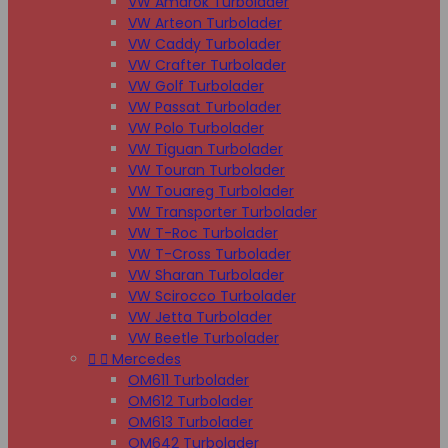
VW Amarok Turbolader
VW Arteon Turbolader
VW Caddy Turbolader
VW Crafter Turbolader
VW Golf Turbolader
VW Passat Turbolader
VW Polo Turbolader
VW Tiguan Turbolader
VW Touran Turbolader
VW Touareg Turbolader
VW Transporter Turbolader
VW T-Roc Turbolader
VW T-Cross Turbolader
VW Sharan Turbolader
VW Scirocco Turbolader
VW Jetta Turbolader
VW Beetle Turbolader


Mercedes
OM611 Turbolader
OM612 Turbolader
OM613 Turbolader
OM642 Turbolader