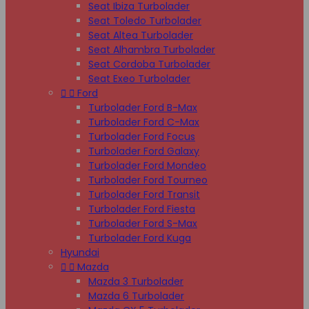
Seat Ibiza Turbolader
Seat Toledo Turbolader
Seat Altea Turbolader
Seat Alhambra Turbolader
Seat Cordoba Turbolader
Seat Exeo Turbolader


Ford
Turbolader Ford B-Max
Turbolader Ford C-Max
Turbolader Ford Focus
Turbolader Ford Galaxy
Turbolader Ford Mondeo
Turbolader Ford Tourneo
Turbolader Ford Transit
Turbolader Ford Fiesta
Turbolader Ford S-Max
Turbolader Ford Kuga
Hyundai


Mazda
Mazda 3 Turbolader
Mazda 6 Turbolader