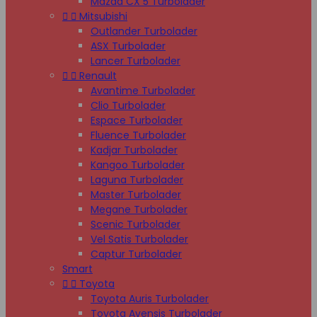
Mazda CX 5 Turbolader


Mitsubishi
Outlander Turbolader
ASX Turbolader
Lancer Turbolader


Renault
Avantime Turbolader
Clio Turbolader
Espace Turbolader
Fluence Turbolader
Kadjar Turbolader
Kangoo Turbolader
Laguna Turbolader
Master Turbolader
Megane Turbolader
Scenic Turbolader
Vel Satis Turbolader
Captur Turbolader
Smart


Toyota
Toyota Auris Turbolader
Toyota Avensis Turbolader