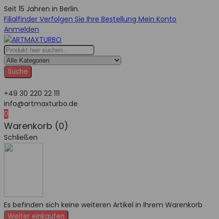
Seit 15 Jahren in Berlin.
Filialfinder
Verfolgen Sie Ihre Bestellung
Mein Konto
Anmelden
Suche
+49 30 220 22 111
info@artmaxturbo.de
0
Warenkorb (0)
Schließen
Es befinden sich keine weiteren Artikel in Ihrem Warenkorb
Weiter einkaufen