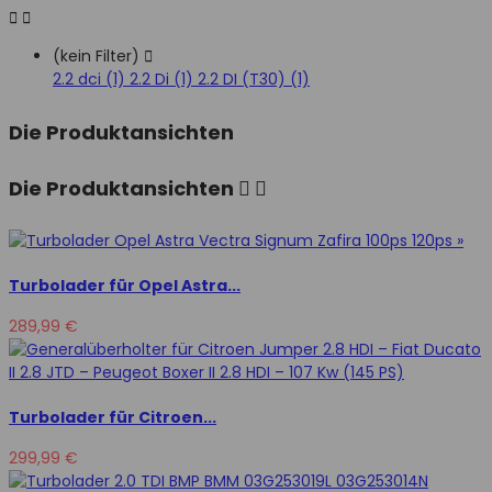


(kein Filter)

2.2 dci (1)
2.2 Di (1)
2.2 DI (T30) (1)
Die Produktansichten
Die Produktansichten


Turbolader für Opel Astra...
289,99 €
Turbolader für Citroen...
299,99 €