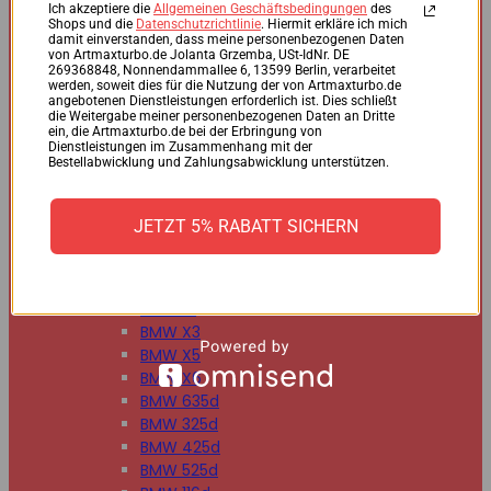
BMW 125d
Ich akzeptiere die
Allgemeinen Geschäftsbedingungen
des
Shops und die
Datenschutzrichtlinie
. Hiermit erkläre ich mich
BMW 220d
damit einverstanden, dass meine personenbezogenen Daten
BMW 225d
von Artmaxturbo.de Jolanta Grzemba, USt-IdNr. DE
269368848, Nonnendammallee 6, 13599 Berlin, verarbeitet
BMW 318d
werden, soweit dies für die Nutzung der von Artmaxturbo.de
BMW 320d
angebotenen Dienstleistungen erforderlich ist. Dies schließt
die Weitergabe meiner personenbezogenen Daten an Dritte
BMW 330d
ein, die Artmaxturbo.de bei der Erbringung von
BMW 335d
Dienstleistungen im Zusammenhang mit der
Bestellabwicklung und Zahlungsabwicklung unterstützen.
BMW 518d
BMW 520d
BMW 530d
JETZT 5% RABATT SICHERN
BMW 535d
BMW 730d
BMW 740d
BMW X1
BMW X3
BMW X5
BMW X6
BMW 635d
BMW 325d
BMW 425d
BMW 525d