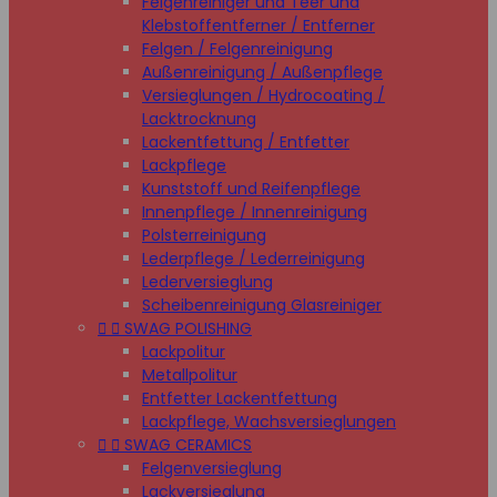
Felgenreiniger und Teer und
Klebstoffentferner / Entferner
Felgen / Felgenreinigung
Außenreinigung / Außenpflege
Versieglungen / Hydrocoating /
Lacktrocknung
Lackentfettung / Entfetter
Lackpflege
Kunststoff und Reifenpflege
Innenpflege / Innenreinigung
Polsterreinigung
Lederpflege / Lederreinigung
Lederversieglung
Scheibenreinigung Glasreiniger


SWAG POLISHING
Lackpolitur
Metallpolitur
Entfetter Lackentfettung
Lackpflege, Wachsversieglungen


SWAG CERAMICS
Felgenversieglung
Lackversieglung