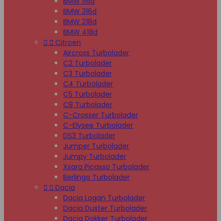
BMW 116d
BMW 316d
BMW 218d
BMW 418d


Citroen
Aircross Turbolader
C2 Turbolader
C3 Turbolader
C4 Turbolader
C5 Turbolader
C8 Turbolader
C-Crosser Turbolader
C-Elysee Turbolader
DS3 Turbolader
Jumper Turbolader
Jumpy Turbolader
Xsara Picasso Turbolader
Berlingo Turbolader


Dacia
Dacia Logan Turbolader
Dacia Duster Turbolader
Dacia Dokker Turbolader