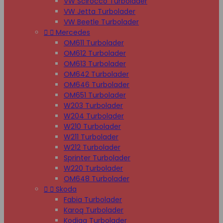
VW Scirocco Turbolader
VW Jetta Turbolader
VW Beetle Turbolader


Mercedes
OM611 Turbolader
OM612 Turbolader
OM613 Turbolader
OM642 Turbolader
OM646 Turbolader
OM651 Turbolader
W203 Turbolader
W204 Turbolader
W210 Turbolader
W211 Turbolader
W212 Turbolader
Sprinter Turbolader
W220 Turbolader
OM648 Turbolader


Skoda
Fabia Turbolader
Karoq Turbolader
Kodiaq Turbolader