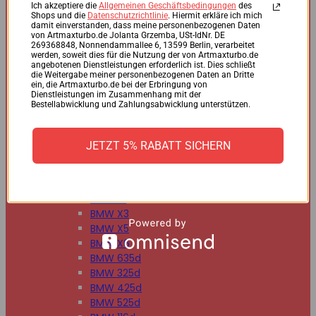
BMW 125d
Ich akzeptiere die
Allgemeinen Geschäftsbedingungen
des
Shops und die
Datenschutzrichtlinie
. Hiermit erkläre ich mich
BMW 220d
damit einverstanden, dass meine personenbezogenen Daten
BMW 225d
von Artmaxturbo.de Jolanta Grzemba, USt-IdNr. DE
269368848, Nonnendammallee 6, 13599 Berlin, verarbeitet
BMW 318d
werden, soweit dies für die Nutzung der von Artmaxturbo.de
BMW 320d
angebotenen Dienstleistungen erforderlich ist. Dies schließt
die Weitergabe meiner personenbezogenen Daten an Dritte
BMW 330d
ein, die Artmaxturbo.de bei der Erbringung von
BMW 335d
Dienstleistungen im Zusammenhang mit der
Bestellabwicklung und Zahlungsabwicklung unterstützen.
BMW 518d
BMW 520d
BMW 530d
JETZT 5% RABATT SICHERN
BMW 535d
BMW 730d
BMW 740d
BMW X1
BMW X3
BMW X5
BMW X6
BMW 635d
BMW 325d
BMW 425d
BMW 525d