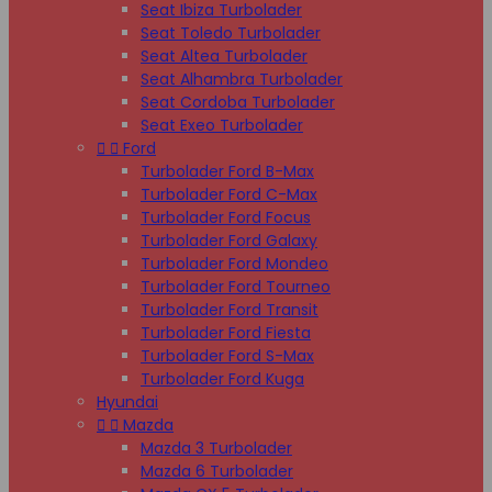
Seat Ibiza Turbolader
Seat Toledo Turbolader
Seat Altea Turbolader
Seat Alhambra Turbolader
Seat Cordoba Turbolader
Seat Exeo Turbolader


Ford
Turbolader Ford B-Max
Turbolader Ford C-Max
Turbolader Ford Focus
Turbolader Ford Galaxy
Turbolader Ford Mondeo
Turbolader Ford Tourneo
Turbolader Ford Transit
Turbolader Ford Fiesta
Turbolader Ford S-Max
Turbolader Ford Kuga
Hyundai


Mazda
Mazda 3 Turbolader
Mazda 6 Turbolader