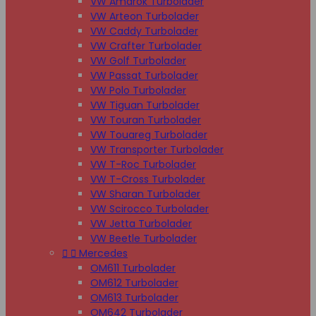
VW Amarok Turbolader
VW Arteon Turbolader
VW Caddy Turbolader
VW Crafter Turbolader
VW Golf Turbolader
VW Passat Turbolader
VW Polo Turbolader
VW Tiguan Turbolader
VW Touran Turbolader
VW Touareg Turbolader
VW Transporter Turbolader
VW T-Roc Turbolader
VW T-Cross Turbolader
VW Sharan Turbolader
VW Scirocco Turbolader
VW Jetta Turbolader
VW Beetle Turbolader


Mercedes
OM611 Turbolader
OM612 Turbolader
OM613 Turbolader
OM642 Turbolader