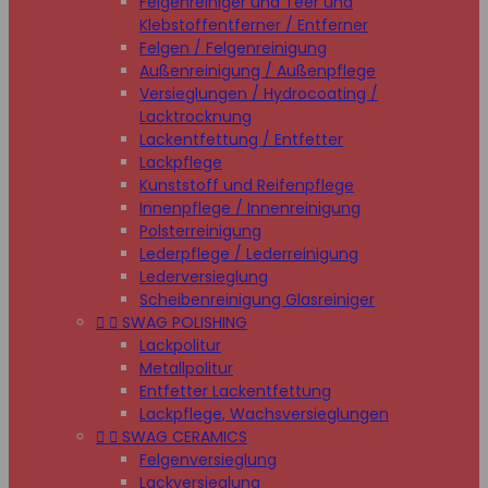
Felgenreiniger und Teer und
Klebstoffentferner / Entferner
Felgen / Felgenreinigung
Außenreinigung / Außenpflege
Versieglungen / Hydrocoating /
Lacktrocknung
Lackentfettung / Entfetter
Lackpflege
Kunststoff und Reifenpflege
Innenpflege / Innenreinigung
Polsterreinigung
Lederpflege / Lederreinigung
Lederversieglung
Scheibenreinigung Glasreiniger


SWAG POLISHING
Lackpolitur
Metallpolitur
Entfetter Lackentfettung
Lackpflege, Wachsversieglungen


SWAG CERAMICS
Felgenversieglung
Lackversieglung