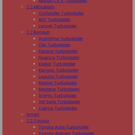
Mazda CX 5 Turbolader


Mitsubishi
Outlander Turbolader
ASX Turbolader
Lancer Turbolader


Renault
Avantime Turbolader
Clio Turbolader
Espace Turbolader
Fluence Turbolader
Kadjar Turbolader
Kangoo Turbolader
Laguna Turbolader
Master Turbolader
Megane Turbolader
Scenic Turbolader
Vel Satis Turbolader
Captur Turbolader
Smart


Toyota
Toyota Auris Turbolader
Toyota Avensis Turbolader