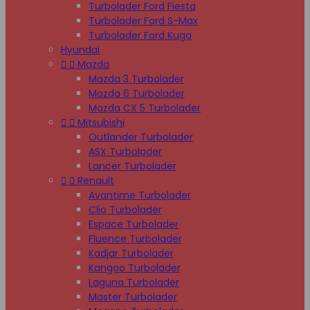
Turbolader Ford Fiesta
Turbolader Ford S-Max
Turbolader Ford Kuga
Hyundai


Mazda
Mazda 3 Turbolader
Mazda 6 Turbolader
Mazda CX 5 Turbolader


Mitsubishi
Outlander Turbolader
ASX Turbolader
Lancer Turbolader


Renault
Avantime Turbolader
Clio Turbolader
Espace Turbolader
Fluence Turbolader
Kadjar Turbolader
Kangoo Turbolader
Laguna Turbolader
Master Turbolader