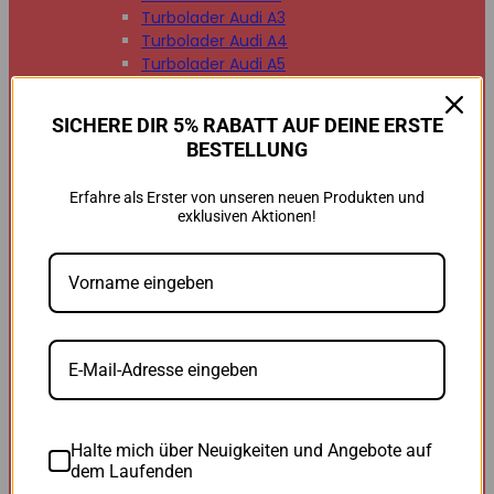
Turbolader Audi A3
Turbolader Audi A4
Turbolader Audi A5
Turbolader Audi A6
Turbolader Audi A7
SICHERE DIR 5% RABATT AUF DEINE ERSTE
Turbolader Audi A8
BESTELLUNG
Turbolader Audi Q2
Turbolader Audi Q3
Erfahre als Erster von unseren neuen Produkten und
Turbolader Audi Q5
exklusiven Aktionen!
Turbolader Audi Q7
Turbolader Audi TT


BMW
BMW B47
BMW M47
BMW M57
BMW N47
BMW N54
BMW N55
BMW N57
Halte mich über Neuigkeiten und Angebote auf
BMW 118d
dem Laufenden
BMW 120d