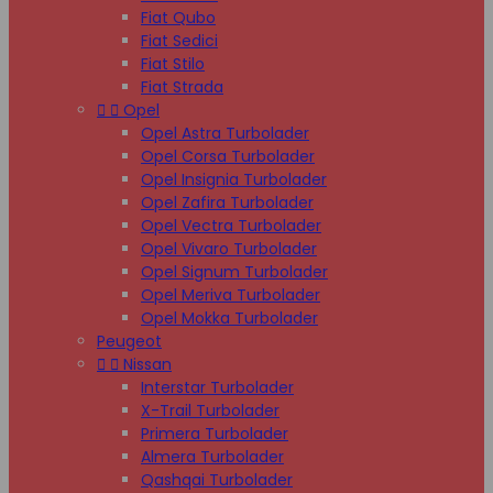
Fiat Qubo
Fiat Sedici
Fiat Stilo
Fiat Strada


Opel
Opel Astra Turbolader
Opel Corsa Turbolader
Opel Insignia Turbolader
Opel Zafira Turbolader
Opel Vectra Turbolader
Opel Vivaro Turbolader
Opel Signum Turbolader
Opel Meriva Turbolader
Opel Mokka Turbolader
Peugeot


Nissan
Interstar Turbolader
X-Trail Turbolader
Primera Turbolader
Almera Turbolader
Qashqai Turbolader