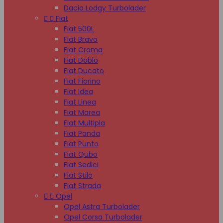
Dacia Lodgy Turbolader


Fiat
Fiat 500L
Fiat Bravo
Fiat Croma
Fiat Doblo
Fiat Ducato
Fiat Fiorino
Fiat Idea
Fiat Linea
Fiat Marea
Fiat Multipla
Fiat Panda
Fiat Punto
Fiat Qubo
Fiat Sedici
Fiat Stilo
Fiat Strada


Opel
Opel Astra Turbolader
Opel Corsa Turbolader