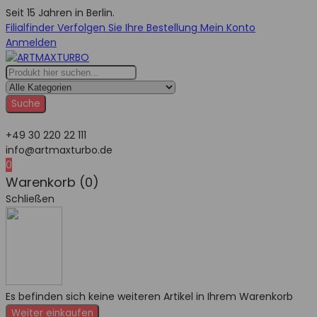
Seit 15 Jahren in Berlin.
Filialfinder
Verfolgen Sie Ihre Bestellung
Mein Konto
Anmelden
Suche
+49 30 220 22 111
info@artmaxturbo.de
0
Warenkorb (0)
Schließen
Es befinden sich keine weiteren Artikel in Ihrem Warenkorb
Weiter einkaufen