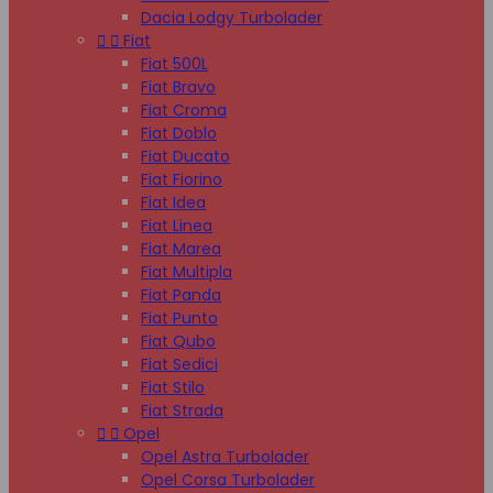
Dacia Lodgy Turbolader


Fiat
Fiat 500L
Fiat Bravo
Fiat Croma
Fiat Doblo
Fiat Ducato
Fiat Fiorino
Fiat Idea
Fiat Linea
Fiat Marea
Fiat Multipla
Fiat Panda
Fiat Punto
Fiat Qubo
Fiat Sedici
Fiat Stilo
Fiat Strada


Opel
Opel Astra Turbolader
Opel Corsa Turbolader