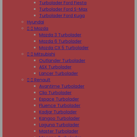
Turbolader Ford Fiesta
Turbolader Ford S-Max
Turbolader Ford Kuga
Hyundai


Mazda
Mazda 3 Turbolader
Mazda 6 Turbolader
Mazda CX 5 Turbolader


Mitsubishi
Outlander Turbolader
ASX Turbolader
Lancer Turbolader


Renault
Avantime Turbolader
Clio Turbolader
Espace Turbolader
Fluence Turbolader
Kadjar Turbolader
Kangoo Turbolader
Laguna Turbolader
Master Turbolader