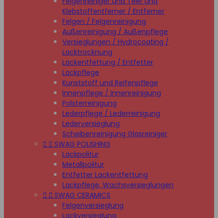
Felgenreiniger und Teer und
Klebstoffentferner / Entferner
Felgen / Felgenreinigung
Außenreinigung / Außenpflege
Versieglungen / Hydrocoating /
Lacktrocknung
Lackentfettung / Entfetter
Lackpflege
Kunststoff und Reifenpflege
Innenpflege / Innenreinigung
Polsterreinigung
Lederpflege / Lederreinigung
Lederversieglung
Scheibenreinigung Glasreiniger


SWAG POLISHING
Lackpolitur
Metallpolitur
Entfetter Lackentfettung
Lackpflege, Wachsversieglungen


SWAG CERAMICS
Felgenversieglung
Lackversieglung