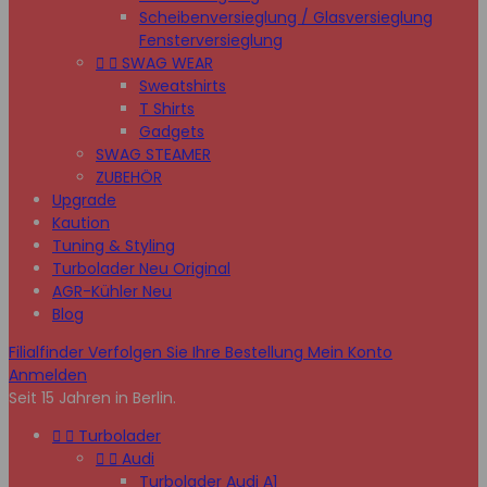
Scheibenversieglung / Glasversieglung
Fensterversieglung


SWAG WEAR
Sweatshirts
T Shirts
Gadgets
SWAG STEAMER
ZUBEHÖR
Upgrade
Kaution
Tuning & Styling
Turbolader Neu Original
AGR-Kühler Neu
Blog
Filialfinder
Verfolgen Sie Ihre Bestellung
Mein Konto
Anmelden
Seit 15 Jahren in Berlin.


Turbolader


Audi
Turbolader Audi A1