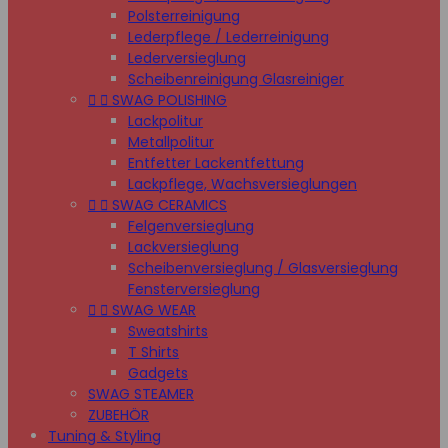
Polsterreinigung
Lederpflege / Lederreinigung
Lederversieglung
Scheibenreinigung Glasreiniger


SWAG POLISHING
Lackpolitur
Metallpolitur
Entfetter Lackentfettung
Lackpflege, Wachsversieglungen


SWAG CERAMICS
Felgenversieglung
Lackversieglung
Scheibenversieglung / Glasversieglung
Fensterversieglung


SWAG WEAR
Sweatshirts
T Shirts
Gadgets
SWAG STEAMER
ZUBEHÖR
Tuning & Styling