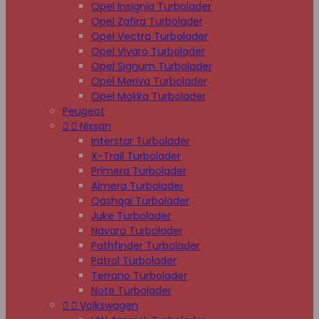
Opel Insignia Turbolader
Opel Zafira Turbolader
Opel Vectra Turbolader
Opel Vivaro Turbolader
Opel Signum Turbolader
Opel Meriva Turbolader
Opel Mokka Turbolader
Peugeot


Nissan
Interstar Turbolader
X-Trail Turbolader
Primera Turbolader
Almera Turbolader
Qashqai Turbolader
Juke Turbolader
Navara Turbolader
Pathfinder Turbolader
Patrol Turbolader
Terrano Turbolader
Note Turbolader


Volkswagen