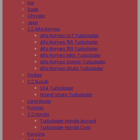
Kia
Saab
Chrysler
Jeep


Alfa Romeo
Alfa Romeo 147 Turbolader
Alfa Romeo 156 Turbolader
Alfa Romeo 159 Turbolader
Alfa Romeo Mito Turbolader
Alfa Romeo Stelvio Turbolader
Alfa Romeo Giulia Turbolader
Dodge


Suzuki
SX4 Turbolader
Grand Vitara Turbolader
Land Rover
Pontiac


Honda
Turbolader Honda Accord
Turbolader Honda Civic
Porsche