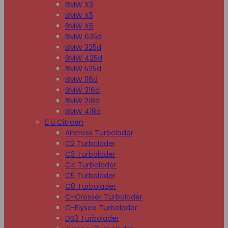
BMW X3
BMW X5
BMW X6
BMW 635d
BMW 325d
BMW 425d
BMW 525d
BMW 116d
BMW 316d
BMW 218d
BMW 418d


Citroen
Aircross Turbolader
C2 Turbolader
C3 Turbolader
C4 Turbolader
C5 Turbolader
C8 Turbolader
C-Crosser Turbolader
C-Elysee Turbolader
DS3 Turbolader