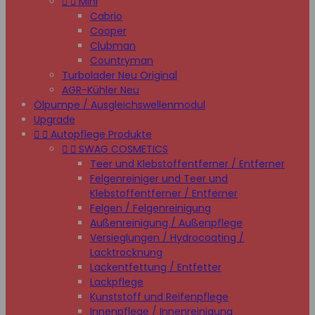


Mini
Cabrio
Cooper
Clubman
Countryman
Turbolader Neu Original
AGR-Kühler Neu
Ölpumpe / Ausgleichswellenmodul
Upgrade


Autopflege Produkte


SWAG COSMETICS
Teer und Klebstoffentferner / Entferner
Felgenreiniger und Teer und
Klebstoffentferner / Entferner
Felgen / Felgenreinigung
Außenreinigung / Außenpflege
Versieglungen / Hydrocoating /
Lacktrocknung
Lackentfettung / Entfetter
Lackpflege
Kunststoff und Reifenpflege
Innenpflege / Innenreinigung