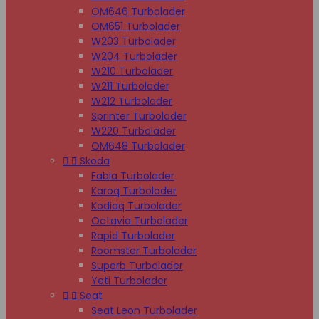
OM646 Turbolader
OM651 Turbolader
W203 Turbolader
W204 Turbolader
W210 Turbolader
W211 Turbolader
W212 Turbolader
Sprinter Turbolader
W220 Turbolader
OM648 Turbolader


Skoda
Fabia Turbolader
Karoq Turbolader
Kodiaq Turbolader
Octavia Turbolader
Rapid Turbolader
Roomster Turbolader
Superb Turbolader
Yeti Turbolader


Seat
Seat Leon Turbolader