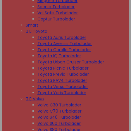
Megane Turbolader
Scenic Turbolader
Vel Satis Turbolader
Captur Turbolader
Smart


Toyota
Toyota Auris Turbolader
Toyota Avensis Turbolader
Toyota Corolla Turbolader
Toyota IQ Turbolader
Toyota Urban Cruiser Turbolader
Toyota Picnic Turbolader
Toyota Previa Turbolader
Toyota RAV4 Turbolader
Toyota Verso Turbolader
Toyota Yaris Turbolader


Volvo
Volvo C30 Turbolader
Volvo C70 Turbolader
Volvo S40 Turbolader
Volvo S60 Turbolader
Volvo S80 Turbolader