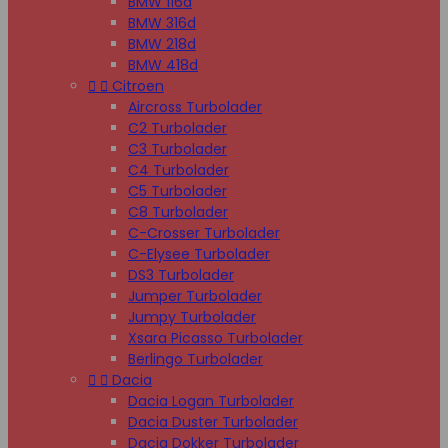
BMW 116d
BMW 316d
BMW 218d
BMW 418d


Citroen
Aircross Turbolader
C2 Turbolader
C3 Turbolader
C4 Turbolader
C5 Turbolader
C8 Turbolader
C-Crosser Turbolader
C-Elysee Turbolader
DS3 Turbolader
Jumper Turbolader
Jumpy Turbolader
Xsara Picasso Turbolader
Berlingo Turbolader


Dacia
Dacia Logan Turbolader
Dacia Duster Turbolader
Dacia Dokker Turbolader