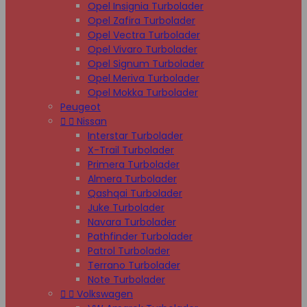
Opel Insignia Turbolader
Opel Zafira Turbolader
Opel Vectra Turbolader
Opel Vivaro Turbolader
Opel Signum Turbolader
Opel Meriva Turbolader
Opel Mokka Turbolader
Peugeot


Nissan
Interstar Turbolader
X-Trail Turbolader
Primera Turbolader
Almera Turbolader
Qashqai Turbolader
Juke Turbolader
Navara Turbolader
Pathfinder Turbolader
Patrol Turbolader
Terrano Turbolader
Note Turbolader


Volkswagen