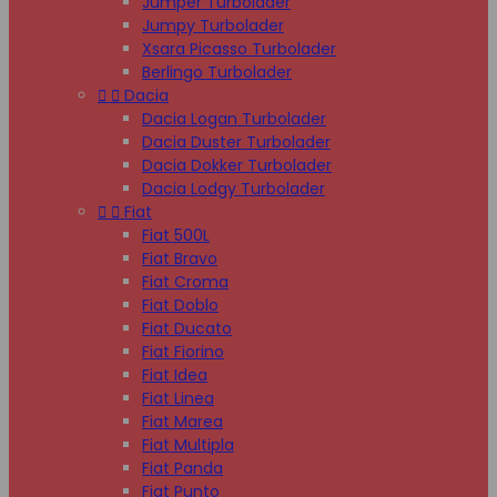
Jumper Turbolader
Jumpy Turbolader
Xsara Picasso Turbolader
Berlingo Turbolader


Dacia
Dacia Logan Turbolader
Dacia Duster Turbolader
Dacia Dokker Turbolader
Dacia Lodgy Turbolader


Fiat
Fiat 500L
Fiat Bravo
Fiat Croma
Fiat Doblo
Fiat Ducato
Fiat Fiorino
Fiat Idea
Fiat Linea
Fiat Marea
Fiat Multipla
Fiat Panda
Fiat Punto