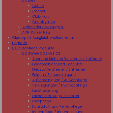


Mini
Cabrio
Cooper
Clubman
Countryman
Turbolader Neu Original
AGR-Kühler Neu
Ölpumpe / Ausgleichswellenmodul
Upgrade


Autopflege Produkte


SWAG COSMETICS
Teer und Klebstoffentferner / Entferner
Felgenreiniger und Teer und
Klebstoffentferner / Entferner
Felgen / Felgenreinigung
Außenreinigung / Außenpflege
Versieglungen / Hydrocoating /
Lacktrocknung
Lackentfettung / Entfetter
Lackpflege
Kunststoff und Reifenpflege
Innenpflege / Innenreinigung