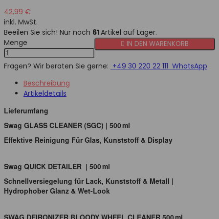
42,99 €
inkl. MwSt.
Beeilen Sie sich! Nur noch
61
Artikel auf Lager.
Menge

IN DEN WARENKORB
Fragen? Wir beraten Sie gerne:
+49 30 220 22 111
WhatsApp
Beschreibung
Artikeldetails
Lieferumfang
Swag GLASS CLEANER (SGC) | 500 ml
Effektive Reinigung Für Glas, Kunststoff & Display
Swag QUICK DETAILER | 500 ml
Schnellversiegelung für Lack, Kunststoff & Metall |
Hydrophober Glanz & Wet-Look
SWAG DEIRONIZER BLOODY WHEEL CLEANER 500 ml