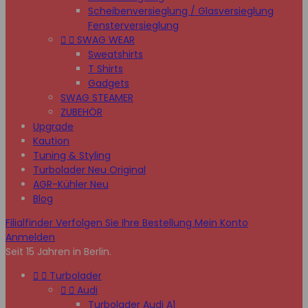
Scheibenversieglung / Glasversieglung
Fensterversieglung


SWAG WEAR
Sweatshirts
T Shirts
Gadgets
SWAG STEAMER
ZUBEHÖR
Upgrade
Kaution
Tuning & Styling
Turbolader Neu Original
AGR-Kühler Neu
Blog
Filialfinder
Verfolgen Sie Ihre Bestellung
Mein Konto
Anmelden
Seit 15 Jahren in Berlin.


Turbolader


Audi
Turbolader Audi A1