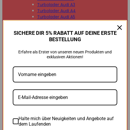
Turbolader Audi A3
Turbolader Audi A4
Turbolader Audi A5
Turbolader Audi A6
Turbolader Audi A7
SICHERE DIR 5% RABATT AUF DEINE ERSTE
Turbolader Audi A8
BESTELLUNG
Turbolader Audi Q2
Turbolader Audi Q3
Erfahre als Erster von unseren neuen Produkten und
Turbolader Audi Q5
exklusiven Aktionen!
Turbolader Audi Q7
Turbolader Audi TT


BMW
BMW B47
BMW M47
BMW M57
BMW N47
BMW N54
BMW N55
BMW N57
Halte mich über Neuigkeiten und Angebote auf
BMW 118d
dem Laufenden
BMW 120d