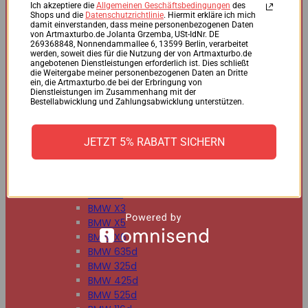
BMW 125d
Ich akzeptiere die
Allgemeinen Geschäftsbedingungen
des
Shops und die
Datenschutzrichtlinie
. Hiermit erkläre ich mich
BMW 220d
damit einverstanden, dass meine personenbezogenen Daten
BMW 225d
von Artmaxturbo.de Jolanta Grzemba, USt-IdNr. DE
269368848, Nonnendammallee 6, 13599 Berlin, verarbeitet
BMW 318d
werden, soweit dies für die Nutzung der von Artmaxturbo.de
BMW 320d
angebotenen Dienstleistungen erforderlich ist. Dies schließt
die Weitergabe meiner personenbezogenen Daten an Dritte
BMW 330d
ein, die Artmaxturbo.de bei der Erbringung von
BMW 335d
Dienstleistungen im Zusammenhang mit der
Bestellabwicklung und Zahlungsabwicklung unterstützen.
BMW 518d
BMW 520d
BMW 530d
JETZT 5% RABATT SICHERN
BMW 535d
BMW 730d
BMW 740d
BMW X1
BMW X3
BMW X5
BMW X6
BMW 635d
BMW 325d
BMW 425d
BMW 525d