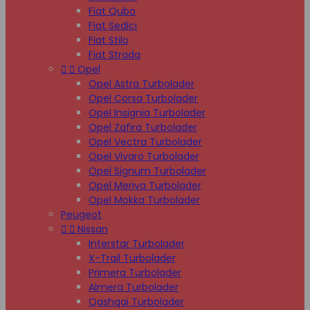
Fiat Qubo
Fiat Sedici
Fiat Stilo
Fiat Strada


Opel
Opel Astra Turbolader
Opel Corsa Turbolader
Opel Insignia Turbolader
Opel Zafira Turbolader
Opel Vectra Turbolader
Opel Vivaro Turbolader
Opel Signum Turbolader
Opel Meriva Turbolader
Opel Mokka Turbolader
Peugeot


Nissan
Interstar Turbolader
X-Trail Turbolader
Primera Turbolader
Almera Turbolader
Qashqai Turbolader