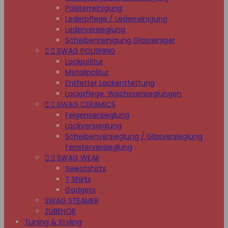
Polsterreinigung
Lederpflege / Lederreinigung
Lederversieglung
Scheibenreinigung Glasreiniger


SWAG POLISHING
Lackpolitur
Metallpolitur
Entfetter Lackentfettung
Lackpflege, Wachsversieglungen


SWAG CERAMICS
Felgenversieglung
Lackversieglung
Scheibenversieglung / Glasversieglung
Fensterversieglung


SWAG WEAR
Sweatshirts
T Shirts
Gadgets
SWAG STEAMER
ZUBEHÖR
Tuning & Styling