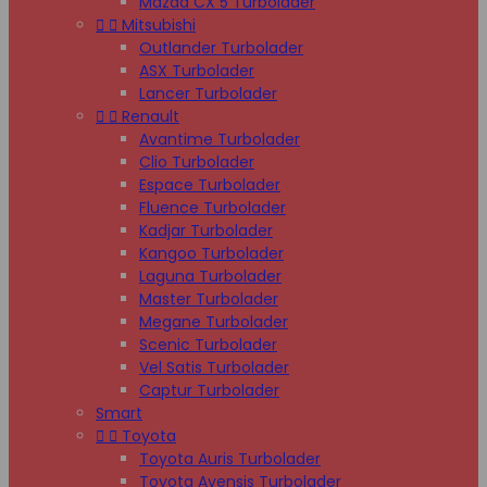
Mazda CX 5 Turbolader


Mitsubishi
Outlander Turbolader
ASX Turbolader
Lancer Turbolader


Renault
Avantime Turbolader
Clio Turbolader
Espace Turbolader
Fluence Turbolader
Kadjar Turbolader
Kangoo Turbolader
Laguna Turbolader
Master Turbolader
Megane Turbolader
Scenic Turbolader
Vel Satis Turbolader
Captur Turbolader
Smart


Toyota
Toyota Auris Turbolader
Toyota Avensis Turbolader