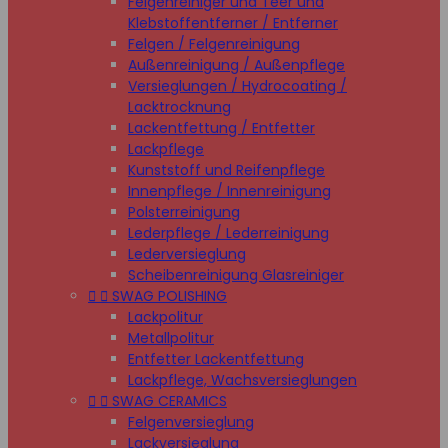
Felgenreiniger und Teer und
Klebstoffentferner / Entferner
Felgen / Felgenreinigung
Außenreinigung / Außenpflege
Versieglungen / Hydrocoating /
Lacktrocknung
Lackentfettung / Entfetter
Lackpflege
Kunststoff und Reifenpflege
Innenpflege / Innenreinigung
Polsterreinigung
Lederpflege / Lederreinigung
Lederversieglung
Scheibenreinigung Glasreiniger


SWAG POLISHING
Lackpolitur
Metallpolitur
Entfetter Lackentfettung
Lackpflege, Wachsversieglungen


SWAG CERAMICS
Felgenversieglung
Lackversieglung