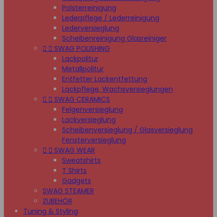
Polsterreinigung
Lederpflege / Lederreinigung
Lederversieglung
Scheibenreinigung Glasreiniger


SWAG POLISHING
Lackpolitur
Metallpolitur
Entfetter Lackentfettung
Lackpflege, Wachsversieglungen


SWAG CERAMICS
Felgenversieglung
Lackversieglung
Scheibenversieglung / Glasversieglung
Fensterversieglung


SWAG WEAR
Sweatshirts
T Shirts
Gadgets
SWAG STEAMER
ZUBEHÖR
Tuning & Styling