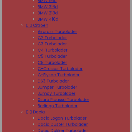
BMW 116d
BMW 316d
BMW 218d
BMW 418d


Citroen
Aircross Turbolader
C2 Turbolader
C3 Turbolader
C4 Turbolader
C5 Turbolader
C8 Turbolader
C-Crosser Turbolader
C-Elysee Turbolader
DS3 Turbolader
Jumper Turbolader
Jumpy Turbolader
Xsara Picasso Turbolader
Berlingo Turbolader


Dacia
Dacia Logan Turbolader
Dacia Duster Turbolader
Dacia Dokker Turbolader