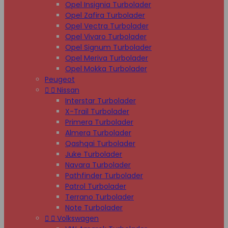
Opel Insignia Turbolader
Opel Zafira Turbolader
Opel Vectra Turbolader
Opel Vivaro Turbolader
Opel Signum Turbolader
Opel Meriva Turbolader
Opel Mokka Turbolader
Peugeot


Nissan
Interstar Turbolader
X-Trail Turbolader
Primera Turbolader
Almera Turbolader
Qashqai Turbolader
Juke Turbolader
Navara Turbolader
Pathfinder Turbolader
Patrol Turbolader
Terrano Turbolader
Note Turbolader


Volkswagen