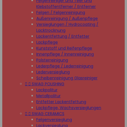
Felgenreiniger und Teer und
Klebstoffentferner / Entferner
Felgen / Felgenreinigung
Außenreinigung / Außenpflege
Versieglungen / Hydrocoating /
Lacktrocknung
Lackentfettung / Entfetter
Lackpflege
Kunststoff und Reifenpflege
Innenpflege / Innenreinigung
Polsterreinigung
Lederpflege / Lederreinigung
Lederversieglung
Scheibenreinigung Glasreiniger


SWAG POLISHING
Lackpolitur
Metallpolitur
Entfetter Lackentfettung
Lackpflege, Wachsversieglungen


SWAG CERAMICS
Felgenversieglung
Lackversieglung