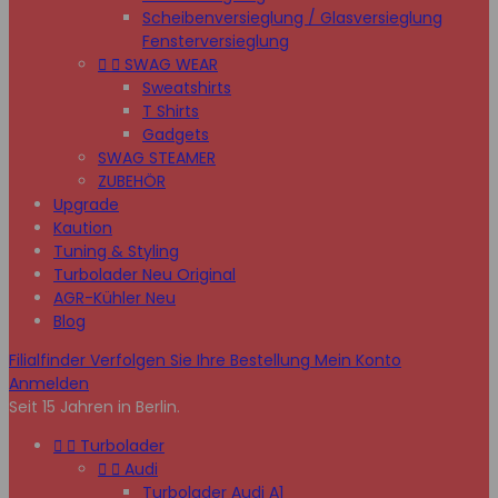
Scheibenversieglung / Glasversieglung
Fensterversieglung


SWAG WEAR
Sweatshirts
T Shirts
Gadgets
SWAG STEAMER
ZUBEHÖR
Upgrade
Kaution
Tuning & Styling
Turbolader Neu Original
AGR-Kühler Neu
Blog
Filialfinder
Verfolgen Sie Ihre Bestellung
Mein Konto
Anmelden
Seit 15 Jahren in Berlin.


Turbolader


Audi
Turbolader Audi A1