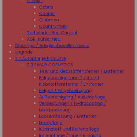


Mini
Cabrio
Cooper
Clubman
Countryman
Turbolader Neu Original
AGR-Kühler Neu
Ölpumpe / Ausgleichswellenmodul
Upgrade


Autopflege Produkte


SWAG COSMETICS
Teer und Klebstoffentferner / Entferner
Felgenreiniger und Teer und
Klebstoffentferner / Entferner
Felgen / Felgenreinigung
Außenreinigung / Außenpflege
Versieglungen / Hydrocoating /
Lacktrocknung
Lackentfettung / Entfetter
Lackpflege
Kunststoff und Reifenpflege
Innenpflege / Innenreinigung