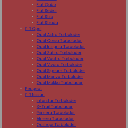
Fiat Qubo
Fiat Sedici
Fiat Stilo
Fiat Strada


Opel
Opel Astra Turbolader
Opel Corsa Turbolader
Opel Insignia Turbolader
Opel Zafira Turbolader
Opel Vectra Turbolader
Opel Vivaro Turbolader
Opel Signum Turbolader
Opel Meriva Turbolader
Opel Mokka Turbolader
Peugeot


Nissan
Interstar Turbolader
X-Trail Turbolader
Primera Turbolader
Almera Turbolader
Qashqai Turbolader