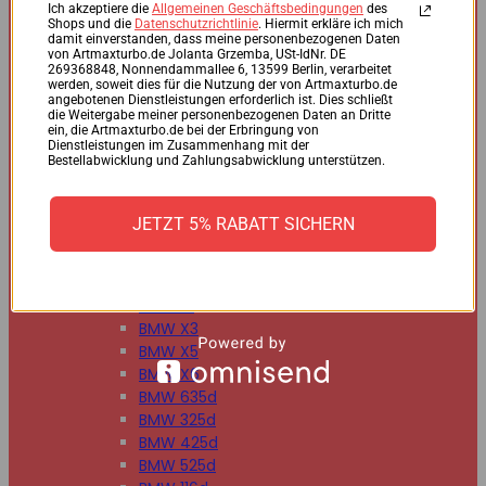
BMW 125d
Ich akzeptiere die
Allgemeinen Geschäftsbedingungen
des
Shops und die
Datenschutzrichtlinie
. Hiermit erkläre ich mich
BMW 220d
damit einverstanden, dass meine personenbezogenen Daten
BMW 225d
von Artmaxturbo.de Jolanta Grzemba, USt-IdNr. DE
269368848, Nonnendammallee 6, 13599 Berlin, verarbeitet
BMW 318d
werden, soweit dies für die Nutzung der von Artmaxturbo.de
BMW 320d
angebotenen Dienstleistungen erforderlich ist. Dies schließt
die Weitergabe meiner personenbezogenen Daten an Dritte
BMW 330d
ein, die Artmaxturbo.de bei der Erbringung von
BMW 335d
Dienstleistungen im Zusammenhang mit der
Bestellabwicklung und Zahlungsabwicklung unterstützen.
BMW 518d
BMW 520d
BMW 530d
JETZT 5% RABATT SICHERN
BMW 535d
BMW 730d
BMW 740d
BMW X1
BMW X3
BMW X5
BMW X6
BMW 635d
BMW 325d
BMW 425d
BMW 525d