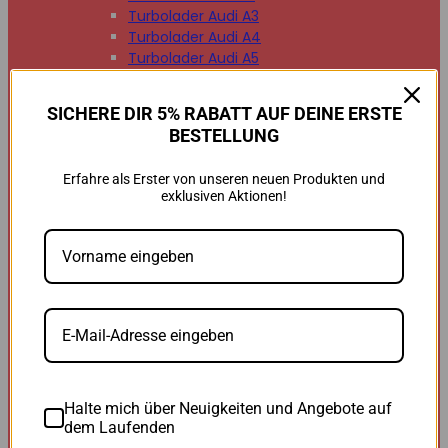
Turbolader Audi A3
Turbolader Audi A4
Turbolader Audi A5
Turbolader Audi A6
Turbolader Audi A7
SICHERE DIR 5% RABATT AUF DEINE ERSTE
Turbolader Audi A8
BESTELLUNG
Turbolader Audi Q2
Turbolader Audi Q3
Erfahre als Erster von unseren neuen Produkten und
Turbolader Audi Q5
exklusiven Aktionen!
Turbolader Audi Q7
Turbolader Audi TT


BMW
BMW B47
BMW M47
BMW M57
BMW N47
BMW N54
BMW N55
BMW N57
Halte mich über Neuigkeiten und Angebote auf
BMW 118d
dem Laufenden
BMW 120d