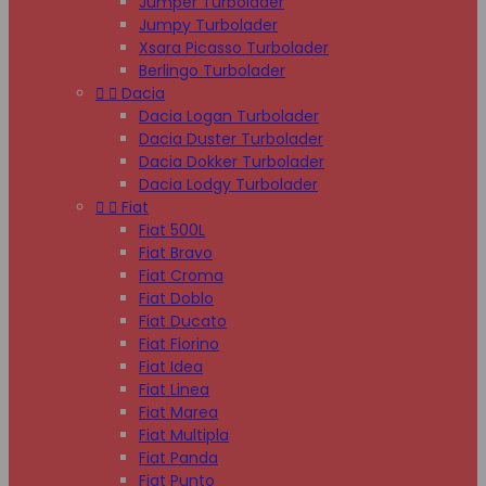
Jumper Turbolader
Jumpy Turbolader
Xsara Picasso Turbolader
Berlingo Turbolader


Dacia
Dacia Logan Turbolader
Dacia Duster Turbolader
Dacia Dokker Turbolader
Dacia Lodgy Turbolader


Fiat
Fiat 500L
Fiat Bravo
Fiat Croma
Fiat Doblo
Fiat Ducato
Fiat Fiorino
Fiat Idea
Fiat Linea
Fiat Marea
Fiat Multipla
Fiat Panda
Fiat Punto