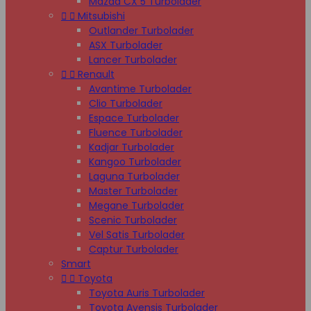
Mazda CX 5 Turbolader


Mitsubishi
Outlander Turbolader
ASX Turbolader
Lancer Turbolader


Renault
Avantime Turbolader
Clio Turbolader
Espace Turbolader
Fluence Turbolader
Kadjar Turbolader
Kangoo Turbolader
Laguna Turbolader
Master Turbolader
Megane Turbolader
Scenic Turbolader
Vel Satis Turbolader
Captur Turbolader
Smart


Toyota
Toyota Auris Turbolader
Toyota Avensis Turbolader