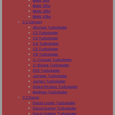
BMW 116d
BMW 316d
BMW 218d
BMW 418d


Citroen
Aircross Turbolader
C2 Turbolader
C3 Turbolader
C4 Turbolader
C5 Turbolader
C8 Turbolader
C-Crosser Turbolader
C-Elysee Turbolader
DS3 Turbolader
Jumper Turbolader
Jumpy Turbolader
Xsara Picasso Turbolader
Berlingo Turbolader


Dacia
Dacia Logan Turbolader
Dacia Duster Turbolader
Dacia Dokker Turbolader