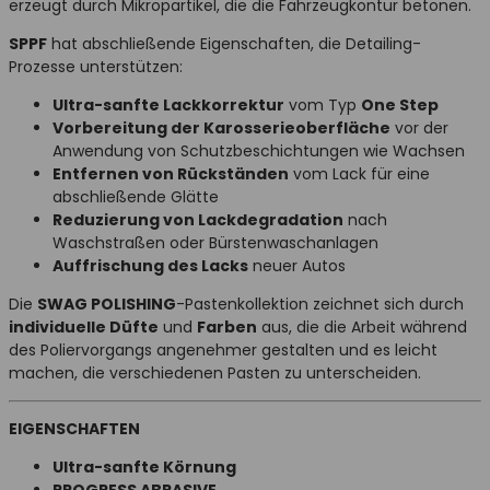
erzeugt durch Mikropartikel, die die Fahrzeugkontur betonen.
SPPF
hat abschließende Eigenschaften, die Detailing-
Prozesse unterstützen:
Ultra-sanfte Lackkorrektur
vom Typ
One Step
Vorbereitung der Karosserieoberfläche
vor der
Anwendung von Schutzbeschichtungen wie Wachsen
Entfernen von Rückständen
vom Lack für eine
abschließende Glätte
Reduzierung von Lackdegradation
nach
Waschstraßen oder Bürstenwaschanlagen
Auffrischung des Lacks
neuer Autos
Die
SWAG POLISHING
-Pastenkollektion zeichnet sich durch
individuelle Düfte
und
Farben
aus, die die Arbeit während
des Poliervorgangs angenehmer gestalten und es leicht
machen, die verschiedenen Pasten zu unterscheiden.
EIGENSCHAFTEN
Ultra-sanfte Körnung
PROGRESS ABRASIVE