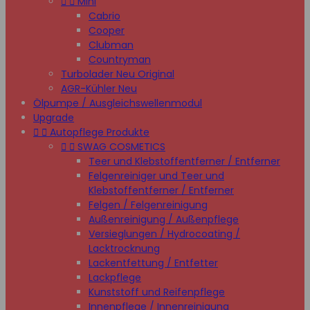


Mini
Cabrio
Cooper
Clubman
Countryman
Turbolader Neu Original
AGR-Kühler Neu
Ölpumpe / Ausgleichswellenmodul
Upgrade


Autopflege Produkte


SWAG COSMETICS
Teer und Klebstoffentferner / Entferner
Felgenreiniger und Teer und
Klebstoffentferner / Entferner
Felgen / Felgenreinigung
Außenreinigung / Außenpflege
Versieglungen / Hydrocoating /
Lacktrocknung
Lackentfettung / Entfetter
Lackpflege
Kunststoff und Reifenpflege
Innenpflege / Innenreinigung