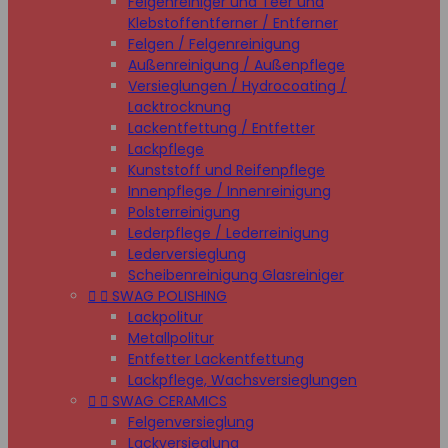
Felgenreiniger und Teer und
Klebstoffentferner / Entferner
Felgen / Felgenreinigung
Außenreinigung / Außenpflege
Versieglungen / Hydrocoating /
Lacktrocknung
Lackentfettung / Entfetter
Lackpflege
Kunststoff und Reifenpflege
Innenpflege / Innenreinigung
Polsterreinigung
Lederpflege / Lederreinigung
Lederversieglung
Scheibenreinigung Glasreiniger


SWAG POLISHING
Lackpolitur
Metallpolitur
Entfetter Lackentfettung
Lackpflege, Wachsversieglungen


SWAG CERAMICS
Felgenversieglung
Lackversieglung