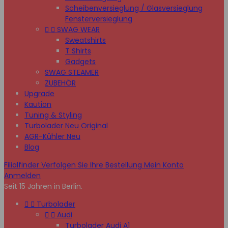
Scheibenversieglung / Glasversieglung
Fensterversieglung


SWAG WEAR
Sweatshirts
T Shirts
Gadgets
SWAG STEAMER
ZUBEHÖR
Upgrade
Kaution
Tuning & Styling
Turbolader Neu Original
AGR-Kühler Neu
Blog
Filialfinder
Verfolgen Sie Ihre Bestellung
Mein Konto
Anmelden
Seit 15 Jahren in Berlin.


Turbolader


Audi
Turbolader Audi A1