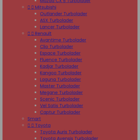
Mazda CX 5 Turbolader


Mitsubishi
Outlander Turbolader
ASX Turbolader
Lancer Turbolader


Renault
Avantime Turbolader
Clio Turbolader
Espace Turbolader
Fluence Turbolader
Kadjar Turbolader
Kangoo Turbolader
Laguna Turbolader
Master Turbolader
Megane Turbolader
Scenic Turbolader
Vel Satis Turbolader
Captur Turbolader
Smart


Toyota
Toyota Auris Turbolader
Toyota Avensis Turbolader