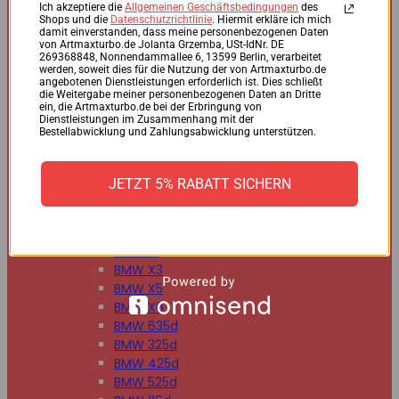
BMW 125d
Ich akzeptiere die
Allgemeinen Geschäftsbedingungen
des
Shops und die
Datenschutzrichtlinie
. Hiermit erkläre ich mich
BMW 220d
damit einverstanden, dass meine personenbezogenen Daten
BMW 225d
von Artmaxturbo.de Jolanta Grzemba, USt-IdNr. DE
269368848, Nonnendammallee 6, 13599 Berlin, verarbeitet
BMW 318d
werden, soweit dies für die Nutzung der von Artmaxturbo.de
BMW 320d
angebotenen Dienstleistungen erforderlich ist. Dies schließt
die Weitergabe meiner personenbezogenen Daten an Dritte
BMW 330d
ein, die Artmaxturbo.de bei der Erbringung von
BMW 335d
Dienstleistungen im Zusammenhang mit der
Bestellabwicklung und Zahlungsabwicklung unterstützen.
BMW 518d
BMW 520d
BMW 530d
JETZT 5% RABATT SICHERN
BMW 535d
BMW 730d
BMW 740d
BMW X1
BMW X3
BMW X5
BMW X6
BMW 635d
BMW 325d
BMW 425d
BMW 525d