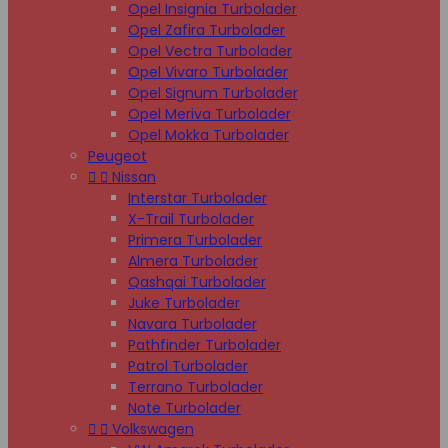
Opel Insignia Turbolader
Opel Zafira Turbolader
Opel Vectra Turbolader
Opel Vivaro Turbolader
Opel Signum Turbolader
Opel Meriva Turbolader
Opel Mokka Turbolader
Peugeot


Nissan
Interstar Turbolader
X-Trail Turbolader
Primera Turbolader
Almera Turbolader
Qashqai Turbolader
Juke Turbolader
Navara Turbolader
Pathfinder Turbolader
Patrol Turbolader
Terrano Turbolader
Note Turbolader


Volkswagen