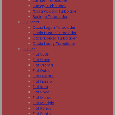
Jumper Turbolader
Jumpy Turbolader
Xsara Picasso Turbolader
Berlingo Turbolader


Dacia
Dacia Logan Turbolader
Dacia Duster Turbolader
Dacia Dokker Turbolader
Dacia Lodgy Turbolader


Fiat
Fiat 500L
Fiat Bravo
Fiat Croma
Fiat Doblo
Fiat Ducato
Fiat Fiorino
Fiat Idea
Fiat Linea
Fiat Marea
Fiat Multipla
Fiat Panda
Fiat Punto