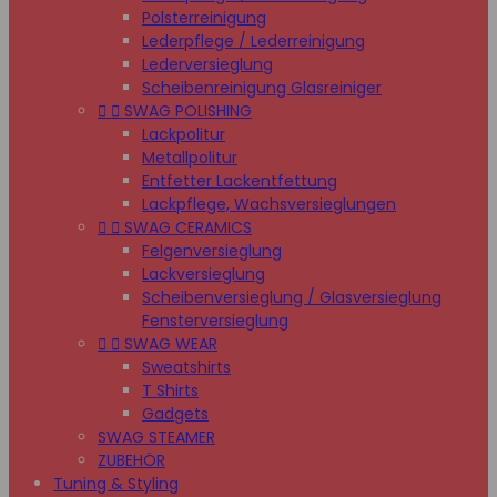
Polsterreinigung
Lederpflege / Lederreinigung
Lederversieglung
Scheibenreinigung Glasreiniger


SWAG POLISHING
Lackpolitur
Metallpolitur
Entfetter Lackentfettung
Lackpflege, Wachsversieglungen


SWAG CERAMICS
Felgenversieglung
Lackversieglung
Scheibenversieglung / Glasversieglung
Fensterversieglung


SWAG WEAR
Sweatshirts
T Shirts
Gadgets
SWAG STEAMER
ZUBEHÖR
Tuning & Styling