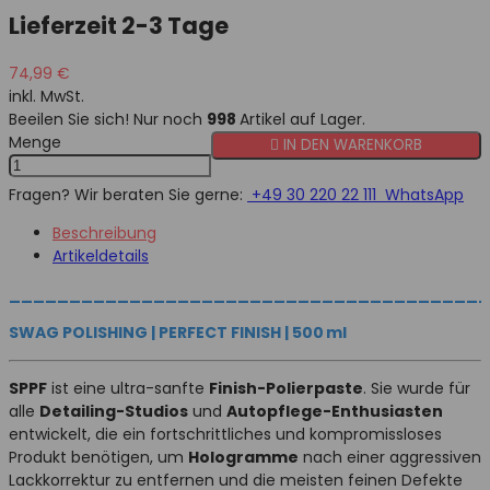
Lieferzeit 2-3 Tage
74,99 €
inkl. MwSt.
Beeilen Sie sich! Nur noch
998
Artikel auf Lager.
Menge

IN DEN WARENKORB
Fragen? Wir beraten Sie gerne:
+49 30 220 22 111
WhatsApp
Beschreibung
Artikeldetails
______
______
______
______
______
______
____
SWAG POLISHING | PERFECT FINISH | 500 ml
SPPF
ist eine ultra-sanfte
Finish-Polierpaste
. Sie wurde für
alle
Detailing-Studios
und
Autopflege-Enthusiasten
entwickelt, die ein fortschrittliches und kompromissloses
Produkt benötigen, um
Hologramme
nach einer aggressiven
Lackkorrektur zu entfernen und die meisten feinen Defekte