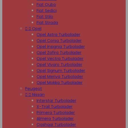
Fiat Qubo
Fiat Sedici
Fiat Stilo
Fiat Strada


Opel
Opel Astra Turbolader
Opel Corsa Turbolader
Opel Insignia Turbolader
Opel Zafira Turbolader
Opel Vectra Turbolader
Opel Vivaro Turbolader
Opel Signum Turbolader
Opel Meriva Turbolader
Opel Mokka Turbolader
Peugeot


Nissan
Interstar Turbolader
X-Trail Turbolader
Primera Turbolader
Almera Turbolader
Qashqai Turbolader