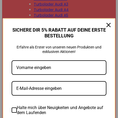
Turbolader Audi A3
Turbolader Audi A4
Turbolader Audi A5
Turbolader Audi A6
Turbolader Audi A7
SICHERE DIR 5% RABATT AUF DEINE ERSTE
Turbolader Audi A8
BESTELLUNG
Turbolader Audi Q2
Turbolader Audi Q3
Erfahre als Erster von unseren neuen Produkten und
Turbolader Audi Q5
exklusiven Aktionen!
Turbolader Audi Q7
Turbolader Audi TT


BMW
BMW B47
BMW M47
BMW M57
BMW N47
BMW N54
BMW N55
BMW N57
Halte mich über Neuigkeiten und Angebote auf
BMW 118d
dem Laufenden
BMW 120d