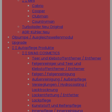


Mini
Cabrio
Cooper
Clubman
Countryman
Turbolader Neu Original
AGR-Kühler Neu
Ölpumpe / Ausgleichswellenmodul
Upgrade


Autopflege Produkte


SWAG COSMETICS
Teer und Klebstoffentferner / Entferner
Felgenreiniger und Teer und
Klebstoffentferner / Entferner
Felgen / Felgenreinigung
Außenreinigung / Außenpflege
Versieglungen / Hydrocoating /
Lacktrocknung
Lackentfettung / Entfetter
Lackpflege
Kunststoff und Reifenpflege
Innenpflege / Innenreinigung