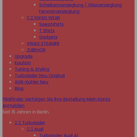
Scheibenversieglung / Glasversieglung
Fensterversieglung


SWAG WEAR
Sweatshirts
T Shirts
Gadgets
SWAG STEAMER
ZUBEHÖR
Upgrade
Kaution
Tuning & Styling
Turbolader Neu Original
AGR-Kühler Neu
Blog
Filialfinder
Verfolgen Sie Ihre Bestellung
Mein Konto
Anmelden
Seit 15 Jahren in Berlin.


Turbolader


Audi
Turbolader Audi A1