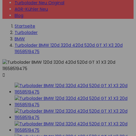
Turbolader Neu Original
AGR-Kühler Neu
Blog
Startseite
Turbolader
BMW
Turbolader BMW 120d 320d 420d 520d GT X1 X3 20d
11658519475
