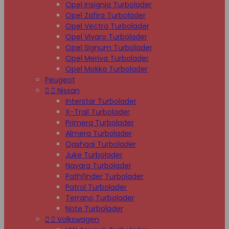
Opel Insignia Turbolader
Opel Zafira Turbolader
Opel Vectra Turbolader
Opel Vivaro Turbolader
Opel Signum Turbolader
Opel Meriva Turbolader
Opel Mokka Turbolader
Peugeot


Nissan
Interstar Turbolader
X-Trail Turbolader
Primera Turbolader
Almera Turbolader
Qashqai Turbolader
Juke Turbolader
Navara Turbolader
Pathfinder Turbolader
Patrol Turbolader
Terrano Turbolader
Note Turbolader


Volkswagen