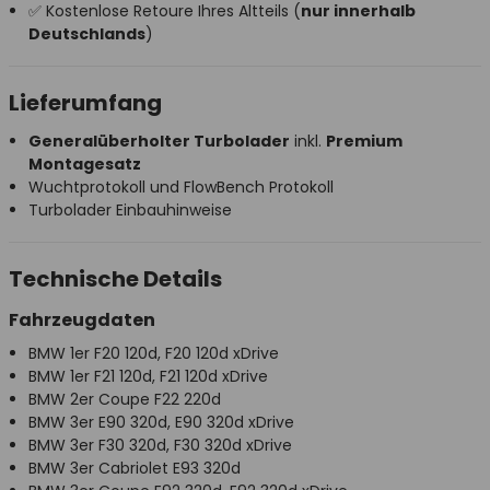
✅ Kostenlose Retoure Ihres Altteils (
nur innerhalb
Deutschlands
)
Lieferumfang
Generalüberholter Turbolader
inkl.
Premium
Montagesatz
Wuchtprotokoll und FlowBench Protokoll
Turbolader Einbauhinweise
Technische Details
Fahrzeugdaten
BMW 1er F20 120d, F20 120d xDrive
BMW 1er F21 120d, F21 120d xDrive
BMW 2er Coupe F22 220d
BMW 3er E90 320d, E90 320d xDrive
BMW 3er F30 320d, F30 320d xDrive
BMW 3er Cabriolet E93 320d