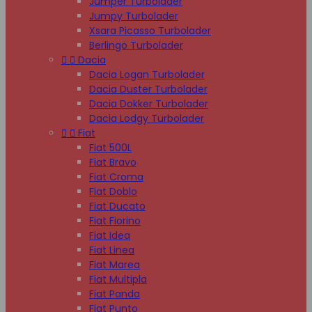
Jumper Turbolader
Jumpy Turbolader
Xsara Picasso Turbolader
Berlingo Turbolader


Dacia
Dacia Logan Turbolader
Dacia Duster Turbolader
Dacia Dokker Turbolader
Dacia Lodgy Turbolader


Fiat
Fiat 500L
Fiat Bravo
Fiat Croma
Fiat Doblo
Fiat Ducato
Fiat Fiorino
Fiat Idea
Fiat Linea
Fiat Marea
Fiat Multipla
Fiat Panda
Fiat Punto