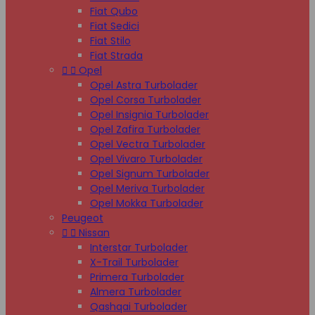
Fiat Qubo
Fiat Sedici
Fiat Stilo
Fiat Strada


Opel
Opel Astra Turbolader
Opel Corsa Turbolader
Opel Insignia Turbolader
Opel Zafira Turbolader
Opel Vectra Turbolader
Opel Vivaro Turbolader
Opel Signum Turbolader
Opel Meriva Turbolader
Opel Mokka Turbolader
Peugeot


Nissan
Interstar Turbolader
X-Trail Turbolader
Primera Turbolader
Almera Turbolader
Qashqai Turbolader