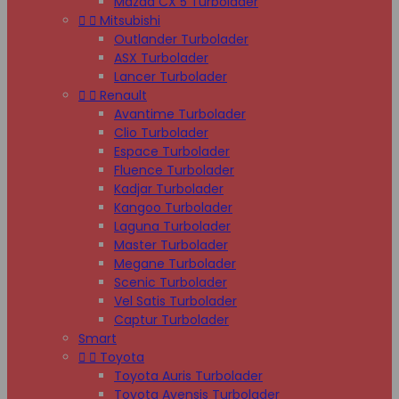
Mazda CX 5 Turbolader


Mitsubishi
Outlander Turbolader
ASX Turbolader
Lancer Turbolader


Renault
Avantime Turbolader
Clio Turbolader
Espace Turbolader
Fluence Turbolader
Kadjar Turbolader
Kangoo Turbolader
Laguna Turbolader
Master Turbolader
Megane Turbolader
Scenic Turbolader
Vel Satis Turbolader
Captur Turbolader
Smart


Toyota
Toyota Auris Turbolader
Toyota Avensis Turbolader