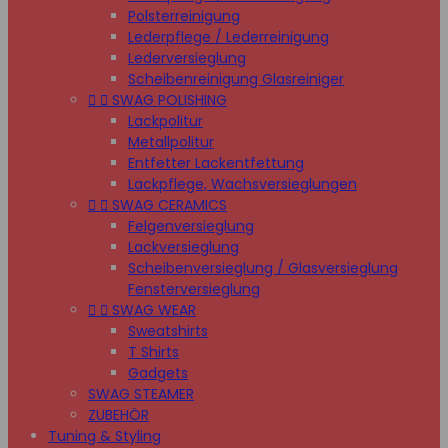
Polsterreinigung
Lederpflege / Lederreinigung
Lederversieglung
Scheibenreinigung Glasreiniger


SWAG POLISHING
Lackpolitur
Metallpolitur
Entfetter Lackentfettung
Lackpflege, Wachsversieglungen


SWAG CERAMICS
Felgenversieglung
Lackversieglung
Scheibenversieglung / Glasversieglung
Fensterversieglung


SWAG WEAR
Sweatshirts
T Shirts
Gadgets
SWAG STEAMER
ZUBEHÖR
Tuning & Styling