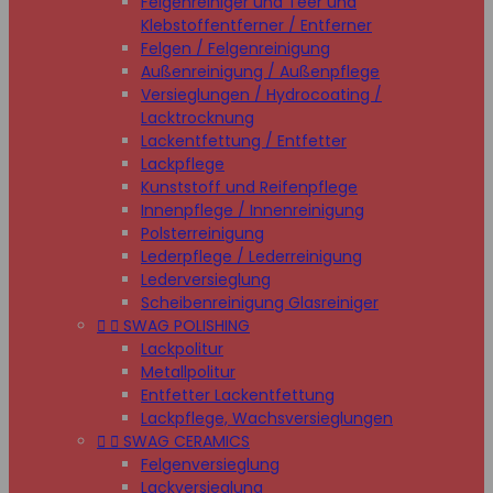
Felgenreiniger und Teer und
Klebstoffentferner / Entferner
Felgen / Felgenreinigung
Außenreinigung / Außenpflege
Versieglungen / Hydrocoating /
Lacktrocknung
Lackentfettung / Entfetter
Lackpflege
Kunststoff und Reifenpflege
Innenpflege / Innenreinigung
Polsterreinigung
Lederpflege / Lederreinigung
Lederversieglung
Scheibenreinigung Glasreiniger


SWAG POLISHING
Lackpolitur
Metallpolitur
Entfetter Lackentfettung
Lackpflege, Wachsversieglungen


SWAG CERAMICS
Felgenversieglung
Lackversieglung