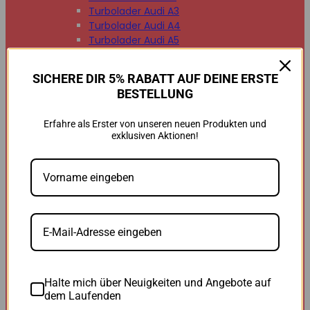
Turbolader Audi A3
Turbolader Audi A4
Turbolader Audi A5
Turbolader Audi A6
Turbolader Audi A7
SICHERE DIR 5% RABATT AUF DEINE ERSTE
Turbolader Audi A8
BESTELLUNG
Turbolader Audi Q2
Turbolader Audi Q3
Erfahre als Erster von unseren neuen Produkten und
Turbolader Audi Q5
exklusiven Aktionen!
Turbolader Audi Q7
Turbolader Audi TT


BMW
BMW B47
BMW M47
BMW M57
BMW N47
BMW N54
BMW N55
BMW N57
Halte mich über Neuigkeiten und Angebote auf
BMW 118d
dem Laufenden
BMW 120d