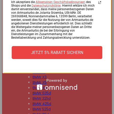
BMW 125d
Ich akzeptiere die
Allgemeinen Geschäftsbedingungen
des
Shops und die
Datenschutzrichtlinie
. Hiermit erkläre ich mich
BMW 220d
damit einverstanden, dass meine personenbezogenen Daten
BMW 225d
von Artmaxturbo.de Jolanta Grzemba, USt-IdNr. DE
269368848, Nonnendammallee 6, 13599 Berlin, verarbeitet
BMW 318d
werden, soweit dies für die Nutzung der von Artmaxturbo.de
BMW 320d
angebotenen Dienstleistungen erforderlich ist. Dies schließt
die Weitergabe meiner personenbezogenen Daten an Dritte
BMW 330d
ein, die Artmaxturbo.de bei der Erbringung von
BMW 335d
Dienstleistungen im Zusammenhang mit der
Bestellabwicklung und Zahlungsabwicklung unterstützen.
BMW 518d
BMW 520d
BMW 530d
JETZT 5% RABATT SICHERN
BMW 535d
BMW 730d
BMW 740d
BMW X1
BMW X3
BMW X5
BMW X6
BMW 635d
BMW 325d
BMW 425d
BMW 525d