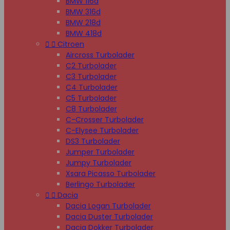
BMW 116d
BMW 316d
BMW 218d
BMW 418d


Citroen
Aircross Turbolader
C2 Turbolader
C3 Turbolader
C4 Turbolader
C5 Turbolader
C8 Turbolader
C-Crosser Turbolader
C-Elysee Turbolader
DS3 Turbolader
Jumper Turbolader
Jumpy Turbolader
Xsara Picasso Turbolader
Berlingo Turbolader


Dacia
Dacia Logan Turbolader
Dacia Duster Turbolader
Dacia Dokker Turbolader