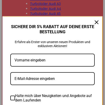
Turbolader Audi A3
Turbolader Audi A4
Turbolader Audi A5
Turbolader Audi A6
Turbolader Audi A7
SICHERE DIR 5% RABATT AUF DEINE ERSTE
Turbolader Audi A8
BESTELLUNG
Turbolader Audi Q2
Turbolader Audi Q3
Erfahre als Erster von unseren neuen Produkten und
Turbolader Audi Q5
exklusiven Aktionen!
Turbolader Audi Q7
Turbolader Audi TT


BMW
BMW B47
BMW M47
BMW M57
BMW N47
BMW N54
BMW N55
BMW N57
Halte mich über Neuigkeiten und Angebote auf
BMW 118d
dem Laufenden
BMW 120d