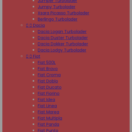
Jumper Turbolader
Jumpy Turbolader
Xsara Picasso Turbolader
Berlingo Turbolader


Dacia
Dacia Logan Turbolader
Dacia Duster Turbolader
Dacia Dokker Turbolader
Dacia Lodgy Turbolader


Fiat
Fiat 500L
Fiat Bravo
Fiat Croma
Fiat Doblo
Fiat Ducato
Fiat Fiorino
Fiat Idea
Fiat Linea
Fiat Marea
Fiat Multipla
Fiat Panda
Fiat Punto