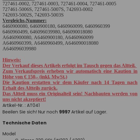
727461-0002,
727461-0003, 727461-0004, 727461-0005
727461-5006S,
727461-5007S, 742693-0002
742693-5002S,
742693-5003S
Vergleichs-Nummer:
6460900080,
6460900180, 6460960099, 6460960399
6460960499,
646096039980, 646090018080
A6460900080,
A6460900180, A6460960099
A6460960399,
A6460960499, A646090018080
A646096039980
Hinweis:
Der Verkauf dieses Artikels erfolgt im Tausch gegen das Altteil.
Zum Verkaufspreis erheben wir automatisch eine Kaution in
Höhe von € 150,- (inkl. MwSt.)
Die Kaution erstatten wir dem Käufer nach 14 Tagen nach
Erhalt des Altteils zurück.
Das Altteil muss ein Originalteil sein! Nachbauten werden von
uns nicht akzeptiert!
Artikel-Nr.
: AT041
Beeilen Sie sich! Nur noch
9997
Artikel auf Lager.
Technische Daten
Model