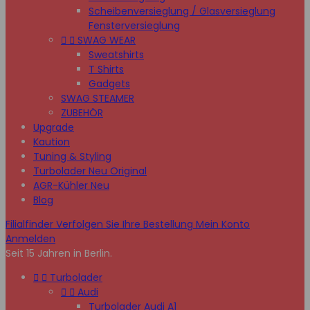
Scheibenversieglung / Glasversieglung
Fensterversieglung


SWAG WEAR
Sweatshirts
T Shirts
Gadgets
SWAG STEAMER
ZUBEHÖR
Upgrade
Kaution
Tuning & Styling
Turbolader Neu Original
AGR-Kühler Neu
Blog
Filialfinder
Verfolgen Sie Ihre Bestellung
Mein Konto
Anmelden
Seit 15 Jahren in Berlin.


Turbolader


Audi
Turbolader Audi A1