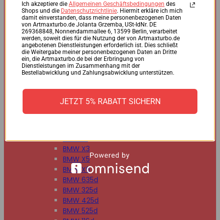
BMW 125d
Ich akzeptiere die
Allgemeinen Geschäftsbedingungen
des
Shops und die
Datenschutzrichtlinie
. Hiermit erkläre ich mich
BMW 220d
damit einverstanden, dass meine personenbezogenen Daten
BMW 225d
von Artmaxturbo.de Jolanta Grzemba, USt-IdNr. DE
269368848, Nonnendammallee 6, 13599 Berlin, verarbeitet
BMW 318d
werden, soweit dies für die Nutzung der von Artmaxturbo.de
BMW 320d
angebotenen Dienstleistungen erforderlich ist. Dies schließt
die Weitergabe meiner personenbezogenen Daten an Dritte
BMW 330d
ein, die Artmaxturbo.de bei der Erbringung von
BMW 335d
Dienstleistungen im Zusammenhang mit der
Bestellabwicklung und Zahlungsabwicklung unterstützen.
BMW 518d
BMW 520d
BMW 530d
JETZT 5% RABATT SICHERN
BMW 535d
BMW 730d
BMW 740d
BMW X1
BMW X3
BMW X5
BMW X6
BMW 635d
BMW 325d
BMW 425d
BMW 525d