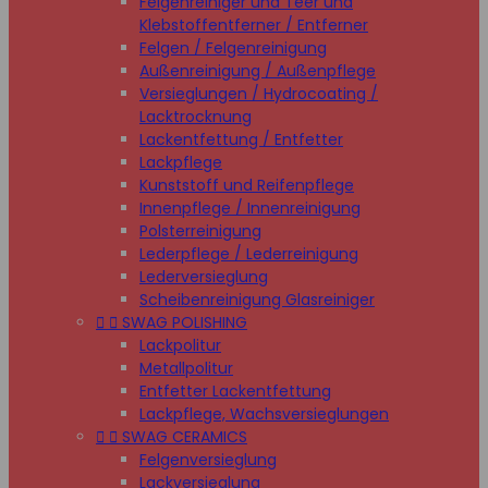
Felgenreiniger und Teer und
Klebstoffentferner / Entferner
Felgen / Felgenreinigung
Außenreinigung / Außenpflege
Versieglungen / Hydrocoating /
Lacktrocknung
Lackentfettung / Entfetter
Lackpflege
Kunststoff und Reifenpflege
Innenpflege / Innenreinigung
Polsterreinigung
Lederpflege / Lederreinigung
Lederversieglung
Scheibenreinigung Glasreiniger


SWAG POLISHING
Lackpolitur
Metallpolitur
Entfetter Lackentfettung
Lackpflege, Wachsversieglungen


SWAG CERAMICS
Felgenversieglung
Lackversieglung