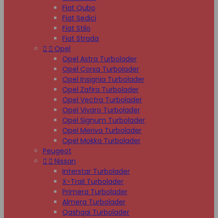
Fiat Qubo
Fiat Sedici
Fiat Stilo
Fiat Strada


Opel
Opel Astra Turbolader
Opel Corsa Turbolader
Opel Insignia Turbolader
Opel Zafira Turbolader
Opel Vectra Turbolader
Opel Vivaro Turbolader
Opel Signum Turbolader
Opel Meriva Turbolader
Opel Mokka Turbolader
Peugeot


Nissan
Interstar Turbolader
X-Trail Turbolader
Primera Turbolader
Almera Turbolader
Qashqai Turbolader