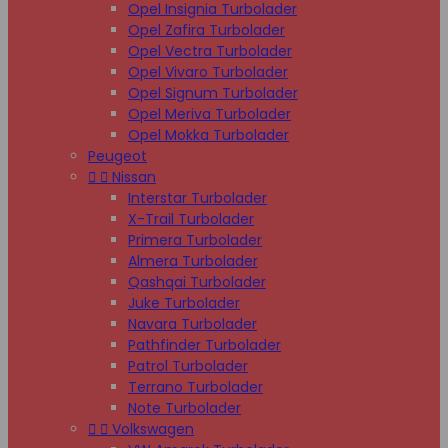
Opel Insignia Turbolader
Opel Zafira Turbolader
Opel Vectra Turbolader
Opel Vivaro Turbolader
Opel Signum Turbolader
Opel Meriva Turbolader
Opel Mokka Turbolader
Peugeot


Nissan
Interstar Turbolader
X-Trail Turbolader
Primera Turbolader
Almera Turbolader
Qashqai Turbolader
Juke Turbolader
Navara Turbolader
Pathfinder Turbolader
Patrol Turbolader
Terrano Turbolader
Note Turbolader


Volkswagen