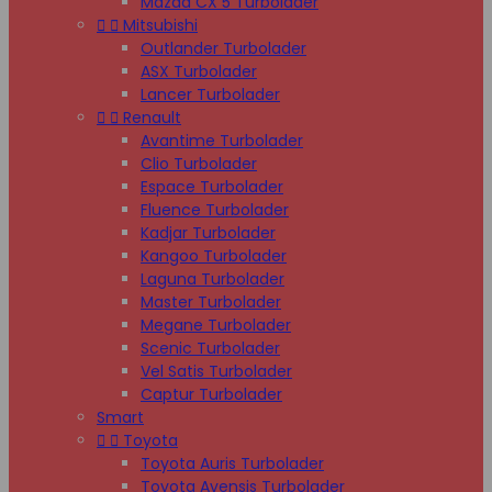
Mazda CX 5 Turbolader


Mitsubishi
Outlander Turbolader
ASX Turbolader
Lancer Turbolader


Renault
Avantime Turbolader
Clio Turbolader
Espace Turbolader
Fluence Turbolader
Kadjar Turbolader
Kangoo Turbolader
Laguna Turbolader
Master Turbolader
Megane Turbolader
Scenic Turbolader
Vel Satis Turbolader
Captur Turbolader
Smart


Toyota
Toyota Auris Turbolader
Toyota Avensis Turbolader