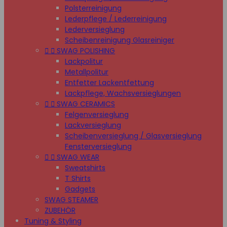
Polsterreinigung
Lederpflege / Lederreinigung
Lederversieglung
Scheibenreinigung Glasreiniger


SWAG POLISHING
Lackpolitur
Metallpolitur
Entfetter Lackentfettung
Lackpflege, Wachsversieglungen


SWAG CERAMICS
Felgenversieglung
Lackversieglung
Scheibenversieglung / Glasversieglung
Fensterversieglung


SWAG WEAR
Sweatshirts
T Shirts
Gadgets
SWAG STEAMER
ZUBEHÖR
Tuning & Styling