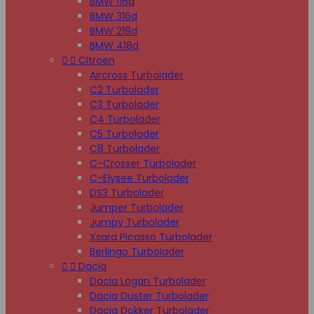
BMW 116d
BMW 316d
BMW 218d
BMW 418d


Citroen
Aircross Turbolader
C2 Turbolader
C3 Turbolader
C4 Turbolader
C5 Turbolader
C8 Turbolader
C-Crosser Turbolader
C-Elysee Turbolader
DS3 Turbolader
Jumper Turbolader
Jumpy Turbolader
Xsara Picasso Turbolader
Berlingo Turbolader


Dacia
Dacia Logan Turbolader
Dacia Duster Turbolader
Dacia Dokker Turbolader