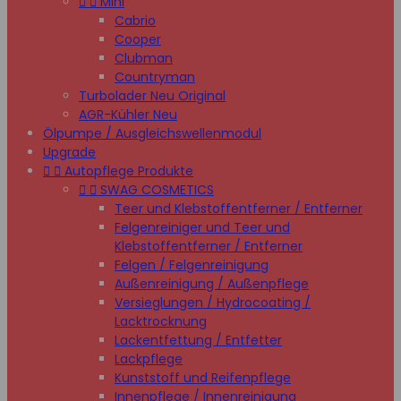


Mini
Cabrio
Cooper
Clubman
Countryman
Turbolader Neu Original
AGR-Kühler Neu
Ölpumpe / Ausgleichswellenmodul
Upgrade


Autopflege Produkte


SWAG COSMETICS
Teer und Klebstoffentferner / Entferner
Felgenreiniger und Teer und
Klebstoffentferner / Entferner
Felgen / Felgenreinigung
Außenreinigung / Außenpflege
Versieglungen / Hydrocoating /
Lacktrocknung
Lackentfettung / Entfetter
Lackpflege
Kunststoff und Reifenpflege
Innenpflege / Innenreinigung