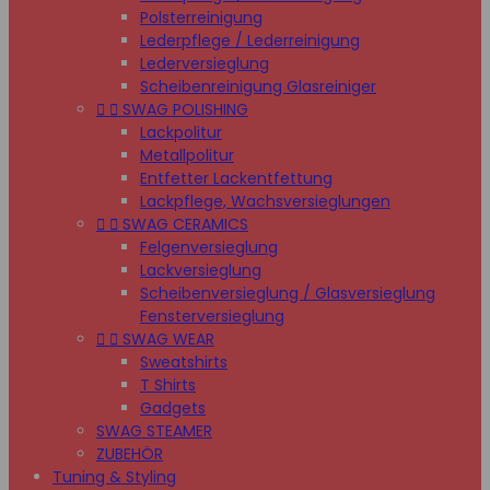
Polsterreinigung
Lederpflege / Lederreinigung
Lederversieglung
Scheibenreinigung Glasreiniger


SWAG POLISHING
Lackpolitur
Metallpolitur
Entfetter Lackentfettung
Lackpflege, Wachsversieglungen


SWAG CERAMICS
Felgenversieglung
Lackversieglung
Scheibenversieglung / Glasversieglung
Fensterversieglung


SWAG WEAR
Sweatshirts
T Shirts
Gadgets
SWAG STEAMER
ZUBEHÖR
Tuning & Styling