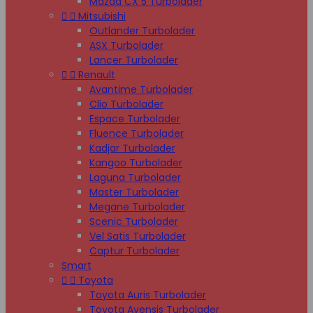
Mazda CX 5 Turbolader


Mitsubishi
Outlander Turbolader
ASX Turbolader
Lancer Turbolader


Renault
Avantime Turbolader
Clio Turbolader
Espace Turbolader
Fluence Turbolader
Kadjar Turbolader
Kangoo Turbolader
Laguna Turbolader
Master Turbolader
Megane Turbolader
Scenic Turbolader
Vel Satis Turbolader
Captur Turbolader
Smart


Toyota
Toyota Auris Turbolader
Toyota Avensis Turbolader