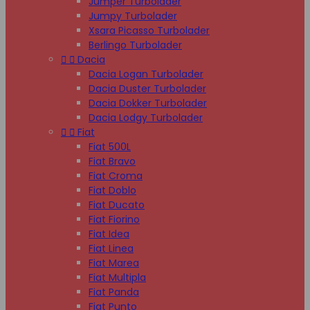
Jumper Turbolader
Jumpy Turbolader
Xsara Picasso Turbolader
Berlingo Turbolader


Dacia
Dacia Logan Turbolader
Dacia Duster Turbolader
Dacia Dokker Turbolader
Dacia Lodgy Turbolader


Fiat
Fiat 500L
Fiat Bravo
Fiat Croma
Fiat Doblo
Fiat Ducato
Fiat Fiorino
Fiat Idea
Fiat Linea
Fiat Marea
Fiat Multipla
Fiat Panda
Fiat Punto