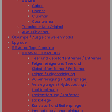


Mini
Cabrio
Cooper
Clubman
Countryman
Turbolader Neu Original
AGR-Kühler Neu
Ölpumpe / Ausgleichswellenmodul
Upgrade


Autopflege Produkte


SWAG COSMETICS
Teer und Klebstoffentferner / Entferner
Felgenreiniger und Teer und
Klebstoffentferner / Entferner
Felgen / Felgenreinigung
Außenreinigung / Außenpflege
Versieglungen / Hydrocoating /
Lacktrocknung
Lackentfettung / Entfetter
Lackpflege
Kunststoff und Reifenpflege
Innenpflege / Innenreinigung