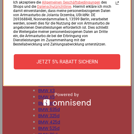
BMW 125d
Ich akzeptiere die
Allgemeinen Geschäftsbedingungen
des
Shops und die
Datenschutzrichtlinie
. Hiermit erkläre ich mich
BMW 220d
damit einverstanden, dass meine personenbezogenen Daten
BMW 225d
von Artmaxturbo.de Jolanta Grzemba, USt-IdNr. DE
269368848, Nonnendammallee 6, 13599 Berlin, verarbeitet
BMW 318d
werden, soweit dies für die Nutzung der von Artmaxturbo.de
BMW 320d
angebotenen Dienstleistungen erforderlich ist. Dies schließt
die Weitergabe meiner personenbezogenen Daten an Dritte
BMW 330d
ein, die Artmaxturbo.de bei der Erbringung von
BMW 335d
Dienstleistungen im Zusammenhang mit der
Bestellabwicklung und Zahlungsabwicklung unterstützen.
BMW 518d
BMW 520d
BMW 530d
JETZT 5% RABATT SICHERN
BMW 535d
BMW 730d
BMW 740d
BMW X1
BMW X3
BMW X5
BMW X6
BMW 635d
BMW 325d
BMW 425d
BMW 525d