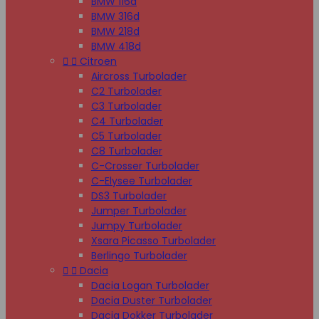
BMW 116d
BMW 316d
BMW 218d
BMW 418d


Citroen
Aircross Turbolader
C2 Turbolader
C3 Turbolader
C4 Turbolader
C5 Turbolader
C8 Turbolader
C-Crosser Turbolader
C-Elysee Turbolader
DS3 Turbolader
Jumper Turbolader
Jumpy Turbolader
Xsara Picasso Turbolader
Berlingo Turbolader


Dacia
Dacia Logan Turbolader
Dacia Duster Turbolader
Dacia Dokker Turbolader