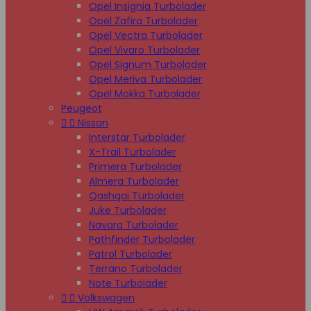
Opel Insignia Turbolader
Opel Zafira Turbolader
Opel Vectra Turbolader
Opel Vivaro Turbolader
Opel Signum Turbolader
Opel Meriva Turbolader
Opel Mokka Turbolader
Peugeot


Nissan
Interstar Turbolader
X-Trail Turbolader
Primera Turbolader
Almera Turbolader
Qashqai Turbolader
Juke Turbolader
Navara Turbolader
Pathfinder Turbolader
Patrol Turbolader
Terrano Turbolader
Note Turbolader


Volkswagen