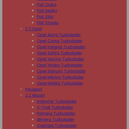
Fiat Qubo
Fiat Sedici
Fiat Stilo
Fiat Strada


Opel
Opel Astra Turbolader
Opel Corsa Turbolader
Opel Insignia Turbolader
Opel Zafira Turbolader
Opel Vectra Turbolader
Opel Vivaro Turbolader
Opel Signum Turbolader
Opel Meriva Turbolader
Opel Mokka Turbolader
Peugeot


Nissan
Interstar Turbolader
X-Trail Turbolader
Primera Turbolader
Almera Turbolader
Qashqai Turbolader