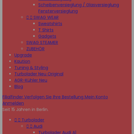
Scheibenversieglung / Glasversieglung
Fensterversieglung


SWAG WEAR
Sweatshirts
T Shirts
Gadgets
SWAG STEAMER
ZUBEHÖR
Upgrade
Kaution
Tuning & Styling
Turbolader Neu Original
AGR-Kühler Neu
Blog
Filialfinder
Verfolgen Sie Ihre Bestellung
Mein Konto
Anmelden
Seit 15 Jahren in Berlin.


Turbolader


Audi
Turbolader Audi A1