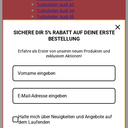
Turbolader Audi A3
Turbolader Audi A4
Turbolader Audi A5
Turbolader Audi A6
Turbolader Audi A7
SICHERE DIR 5% RABATT AUF DEINE ERSTE
Turbolader Audi A8
BESTELLUNG
Turbolader Audi Q2
Turbolader Audi Q3
Erfahre als Erster von unseren neuen Produkten und
Turbolader Audi Q5
exklusiven Aktionen!
Turbolader Audi Q7
Turbolader Audi TT


BMW
BMW B47
BMW M47
BMW M57
BMW N47
BMW N54
BMW N55
BMW N57
Halte mich über Neuigkeiten und Angebote auf
BMW 118d
dem Laufenden
BMW 120d