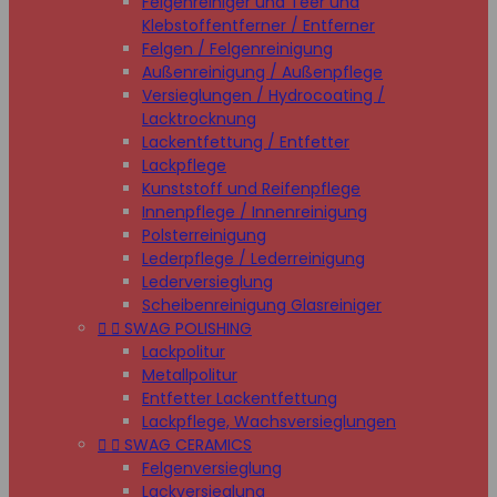
Felgenreiniger und Teer und
Klebstoffentferner / Entferner
Felgen / Felgenreinigung
Außenreinigung / Außenpflege
Versieglungen / Hydrocoating /
Lacktrocknung
Lackentfettung / Entfetter
Lackpflege
Kunststoff und Reifenpflege
Innenpflege / Innenreinigung
Polsterreinigung
Lederpflege / Lederreinigung
Lederversieglung
Scheibenreinigung Glasreiniger


SWAG POLISHING
Lackpolitur
Metallpolitur
Entfetter Lackentfettung
Lackpflege, Wachsversieglungen


SWAG CERAMICS
Felgenversieglung
Lackversieglung