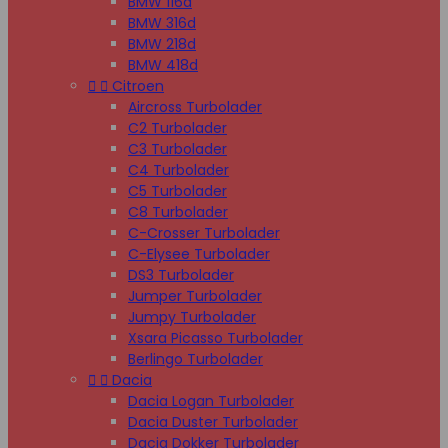
BMW 116d
BMW 316d
BMW 218d
BMW 418d


Citroen
Aircross Turbolader
C2 Turbolader
C3 Turbolader
C4 Turbolader
C5 Turbolader
C8 Turbolader
C-Crosser Turbolader
C-Elysee Turbolader
DS3 Turbolader
Jumper Turbolader
Jumpy Turbolader
Xsara Picasso Turbolader
Berlingo Turbolader


Dacia
Dacia Logan Turbolader
Dacia Duster Turbolader
Dacia Dokker Turbolader