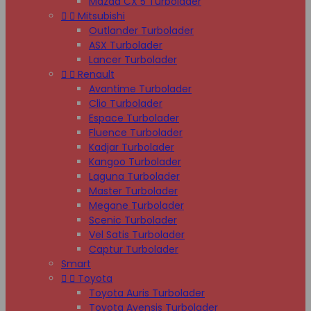
Mazda CX 5 Turbolader


Mitsubishi
Outlander Turbolader
ASX Turbolader
Lancer Turbolader


Renault
Avantime Turbolader
Clio Turbolader
Espace Turbolader
Fluence Turbolader
Kadjar Turbolader
Kangoo Turbolader
Laguna Turbolader
Master Turbolader
Megane Turbolader
Scenic Turbolader
Vel Satis Turbolader
Captur Turbolader
Smart


Toyota
Toyota Auris Turbolader
Toyota Avensis Turbolader