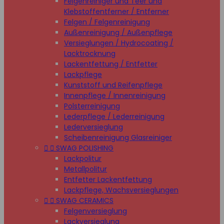
Felgenreiniger und Teer und
Klebstoffentferner / Entferner
Felgen / Felgenreinigung
Außenreinigung / Außenpflege
Versieglungen / Hydrocoating /
Lacktrocknung
Lackentfettung / Entfetter
Lackpflege
Kunststoff und Reifenpflege
Innenpflege / Innenreinigung
Polsterreinigung
Lederpflege / Lederreinigung
Lederversieglung
Scheibenreinigung Glasreiniger


SWAG POLISHING
Lackpolitur
Metallpolitur
Entfetter Lackentfettung
Lackpflege, Wachsversieglungen


SWAG CERAMICS
Felgenversieglung
Lackversieglung