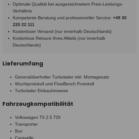
Optimale Qualität bei ausgezeichnetem Preis-Leistungs-
Verhältnis
Kompetente Beratung und professioneller Service:
+49 30
220 22 111
Kostenloser Versand (nur innerhalb Deutschlands)
Kostenlose Retoure Ihres Altteils (nur innerhalb
Deutschlands)
Lieferumfang
Generalüberholter Turbolader inkl. Montagesatz
Wuchtprotokoll und FlowBench Protokoll
Turbolader Einbauhinweise
Fahrzeugkompatibilität
Volkswagen T5 2.5 TDI
Transporter
Bus
Caravelle