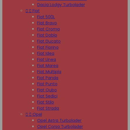
Dacia Lodgy Turbolader


Fiat
Fiat 500L
Fiat Bravo
Fiat Croma
Fiat Doblo
Fiat Ducato
Fiat Fiorino
Fiat Idea
Fiat Linea
Fiat Marea
Fiat Multipla
Fiat Panda
Fiat Punto
Fiat Qubo
Fiat Sedici
Fiat Stilo
Fiat Strada


Opel
Opel Astra Turbolader
Opel Corsa Turbolader