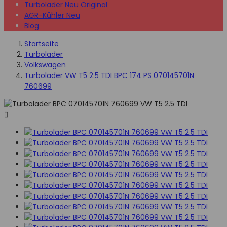
Turbolader Neu Original
AGR-Kühler Neu
Blog
Startseite
Turbolader
Volkswagen
Turbolader VW T5 2.5 TDI BPC 174 PS 070145701N
760699
