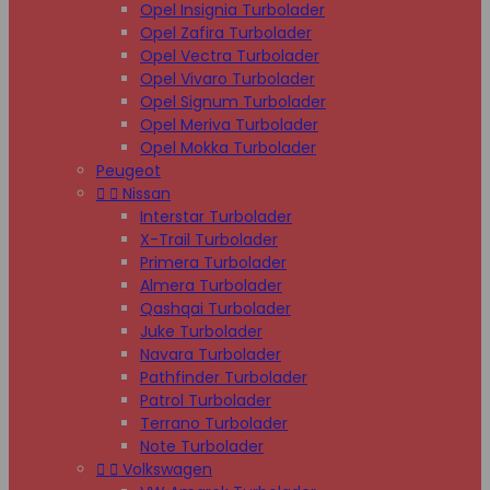
Opel Insignia Turbolader
Opel Zafira Turbolader
Opel Vectra Turbolader
Opel Vivaro Turbolader
Opel Signum Turbolader
Opel Meriva Turbolader
Opel Mokka Turbolader
Peugeot


Nissan
Interstar Turbolader
X-Trail Turbolader
Primera Turbolader
Almera Turbolader
Qashqai Turbolader
Juke Turbolader
Navara Turbolader
Pathfinder Turbolader
Patrol Turbolader
Terrano Turbolader
Note Turbolader


Volkswagen