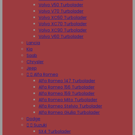
Volvo V50 Turbolader
Volvo V70 Turbolader
Volvo XC60 Turbolader
Volvo XC70 Turbolader
Volvo XC90 Turbolader
Volvo V60 Turbolader
Lancia
Kia
Saab
Chrysler
Jeep


Alfa Romeo
Alfa Romeo 147 Turbolader
Alfa Romeo 156 Turbolader
Alfa Romeo 159 Turbolader
Alfa Romeo Mito Turbolader
Alfa Romeo Stelvio Turbolader
Alfa Romeo Giulia Turbolader
Dodge


Suzuki
SX4 Turbolader