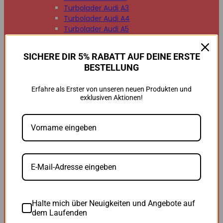
Turbolader Audi A3
Turbolader Audi A4
Turbolader Audi A5
Turbolader Audi A6
Turbolader Audi A7
SICHERE DIR 5% RABATT AUF DEINE ERSTE
Turbolader Audi A8
BESTELLUNG
Turbolader Audi Q2
Turbolader Audi Q3
Erfahre als Erster von unseren neuen Produkten und
Turbolader Audi Q5
exklusiven Aktionen!
Turbolader Audi Q7
Turbolader Audi TT


BMW
BMW B47
BMW M47
BMW M57
BMW N47
BMW N54
BMW N55
BMW N57
Halte mich über Neuigkeiten und Angebote auf
BMW 118d
dem Laufenden
BMW 120d