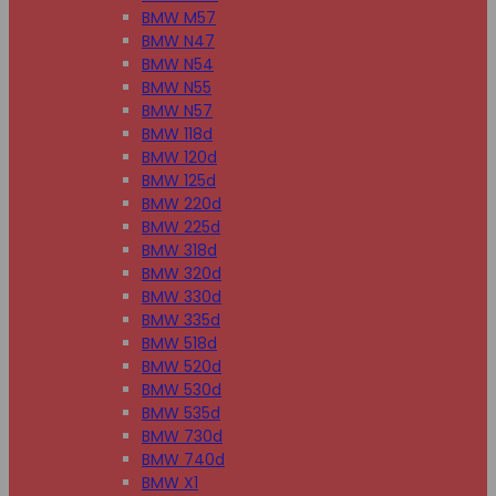
BMW M57
BMW N47
BMW N54
BMW N55
BMW N57
BMW 118d
BMW 120d
BMW 125d
BMW 220d
BMW 225d
BMW 318d
BMW 320d
BMW 330d
BMW 335d
BMW 518d
BMW 520d
BMW 530d
BMW 535d
BMW 730d
BMW 740d
BMW X1