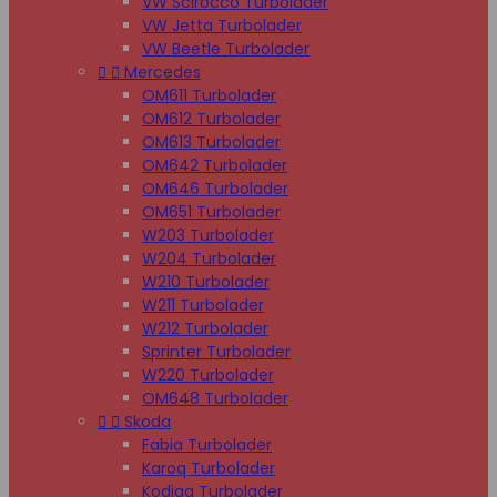
VW Scirocco Turbolader
VW Jetta Turbolader
VW Beetle Turbolader


Mercedes
OM611 Turbolader
OM612 Turbolader
OM613 Turbolader
OM642 Turbolader
OM646 Turbolader
OM651 Turbolader
W203 Turbolader
W204 Turbolader
W210 Turbolader
W211 Turbolader
W212 Turbolader
Sprinter Turbolader
W220 Turbolader
OM648 Turbolader


Skoda
Fabia Turbolader
Karoq Turbolader
Kodiaq Turbolader