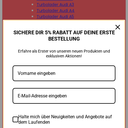
Turbolader Audi A3
Turbolader Audi A4
Turbolader Audi A5
Turbolader Audi A6
Turbolader Audi A7
SICHERE DIR 5% RABATT AUF DEINE ERSTE
Turbolader Audi A8
BESTELLUNG
Turbolader Audi Q2
Turbolader Audi Q3
Erfahre als Erster von unseren neuen Produkten und
Turbolader Audi Q5
exklusiven Aktionen!
Turbolader Audi Q7
Turbolader Audi TT


BMW
BMW B47
BMW M47
BMW M57
BMW N47
BMW N54
BMW N55
BMW N57
Halte mich über Neuigkeiten und Angebote auf
BMW 118d
dem Laufenden
BMW 120d