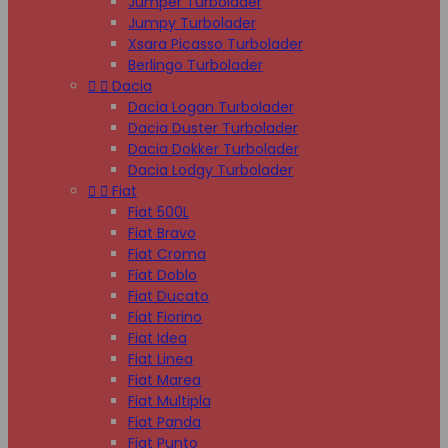
Jumper Turbolader
Jumpy Turbolader
Xsara Picasso Turbolader
Berlingo Turbolader


Dacia
Dacia Logan Turbolader
Dacia Duster Turbolader
Dacia Dokker Turbolader
Dacia Lodgy Turbolader


Fiat
Fiat 500L
Fiat Bravo
Fiat Croma
Fiat Doblo
Fiat Ducato
Fiat Fiorino
Fiat Idea
Fiat Linea
Fiat Marea
Fiat Multipla
Fiat Panda
Fiat Punto