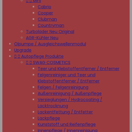


Mini
Cabrio
Cooper
Clubman
Countryman
Turbolader Neu Original
AGR-Kühler Neu
Ölpumpe / Ausgleichswellenmodul
Upgrade


Autopflege Produkte


SWAG COSMETICS
Teer und Klebstoffentferner / Entferner
Felgenreiniger und Teer und
Klebstoffentferner / Entferner
Felgen / Felgenreinigung
Außenreinigung / Außenpflege
Versieglungen / Hydrocoating /
Lacktrocknung
Lackentfettung / Entfetter
Lackpflege
Kunststoff und Reifenpflege
Innenpflege / Innenreinigung