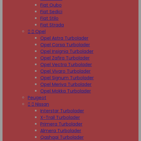
Fiat Qubo
Fiat Sedici
Fiat Stilo
Fiat Strada


Opel
Opel Astra Turbolader
Opel Corsa Turbolader
Opel Insignia Turbolader
Opel Zafira Turbolader
Opel Vectra Turbolader
Opel Vivaro Turbolader
Opel Signum Turbolader
Opel Meriva Turbolader
Opel Mokka Turbolader
Peugeot


Nissan
Interstar Turbolader
X-Trail Turbolader
Primera Turbolader
Almera Turbolader
Qashqai Turbolader