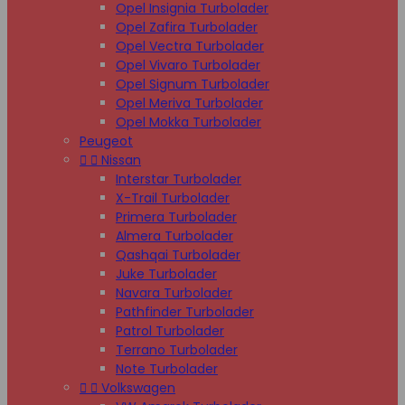
Opel Insignia Turbolader
Opel Zafira Turbolader
Opel Vectra Turbolader
Opel Vivaro Turbolader
Opel Signum Turbolader
Opel Meriva Turbolader
Opel Mokka Turbolader
Peugeot


Nissan
Interstar Turbolader
X-Trail Turbolader
Primera Turbolader
Almera Turbolader
Qashqai Turbolader
Juke Turbolader
Navara Turbolader
Pathfinder Turbolader
Patrol Turbolader
Terrano Turbolader
Note Turbolader


Volkswagen