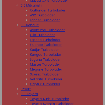
Mazda CX 5 Turbolader


Mitsubishi
Outlander Turbolader
ASX Turbolader
Lancer Turbolader


Renault
Avantime Turbolader
Clio Turbolader
Espace Turbolader
Fluence Turbolader
Kadjar Turbolader
Kangoo Turbolader
Laguna Turbolader
Master Turbolader
Megane Turbolader
Scenic Turbolader
Vel Satis Turbolader
Captur Turbolader
Smart


Toyota
Toyota Auris Turbolader
Toyota Avensis Turbolader