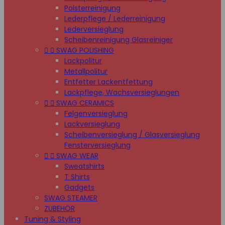
Polsterreinigung
Lederpflege / Lederreinigung
Lederversieglung
Scheibenreinigung Glasreiniger


SWAG POLISHING
Lackpolitur
Metallpolitur
Entfetter Lackentfettung
Lackpflege, Wachsversieglungen


SWAG CERAMICS
Felgenversieglung
Lackversieglung
Scheibenversieglung / Glasversieglung
Fensterversieglung


SWAG WEAR
Sweatshirts
T Shirts
Gadgets
SWAG STEAMER
ZUBEHÖR
Tuning & Styling