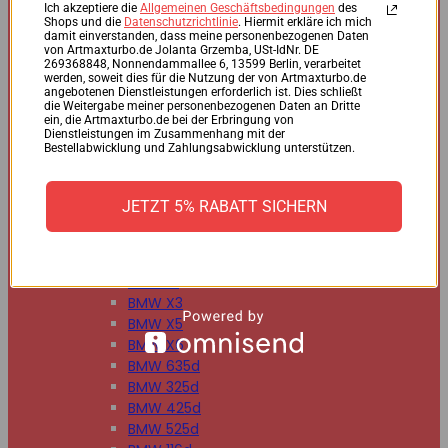
BMW 125d
Ich akzeptiere die
Allgemeinen Geschäftsbedingungen
des
Shops und die
Datenschutzrichtlinie
. Hiermit erkläre ich mich
BMW 220d
damit einverstanden, dass meine personenbezogenen Daten
BMW 225d
von Artmaxturbo.de Jolanta Grzemba, USt-IdNr. DE
269368848, Nonnendammallee 6, 13599 Berlin, verarbeitet
BMW 318d
werden, soweit dies für die Nutzung der von Artmaxturbo.de
BMW 320d
angebotenen Dienstleistungen erforderlich ist. Dies schließt
die Weitergabe meiner personenbezogenen Daten an Dritte
BMW 330d
ein, die Artmaxturbo.de bei der Erbringung von
BMW 335d
Dienstleistungen im Zusammenhang mit der
Bestellabwicklung und Zahlungsabwicklung unterstützen.
BMW 518d
BMW 520d
BMW 530d
JETZT 5% RABATT SICHERN
BMW 535d
BMW 730d
BMW 740d
BMW X1
BMW X3
BMW X5
BMW X6
BMW 635d
BMW 325d
BMW 425d
BMW 525d