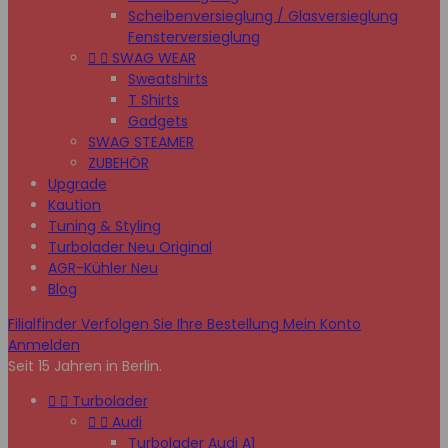
Scheibenversieglung / Glasversieglung
Fensterversieglung


SWAG WEAR
Sweatshirts
T Shirts
Gadgets
SWAG STEAMER
ZUBEHÖR
Upgrade
Kaution
Tuning & Styling
Turbolader Neu Original
AGR-Kühler Neu
Blog
Filialfinder
Verfolgen Sie Ihre Bestellung
Mein Konto
Anmelden
Seit 15 Jahren in Berlin.


Turbolader


Audi
Turbolader Audi A1