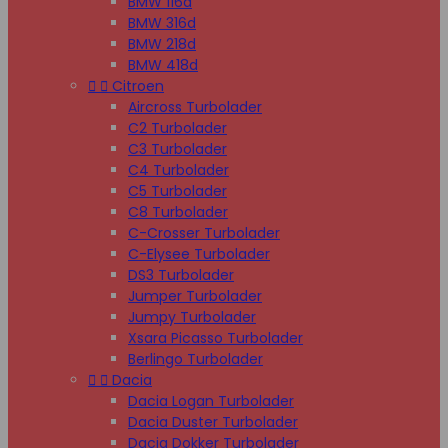
BMW 116d
BMW 316d
BMW 218d
BMW 418d


Citroen
Aircross Turbolader
C2 Turbolader
C3 Turbolader
C4 Turbolader
C5 Turbolader
C8 Turbolader
C-Crosser Turbolader
C-Elysee Turbolader
DS3 Turbolader
Jumper Turbolader
Jumpy Turbolader
Xsara Picasso Turbolader
Berlingo Turbolader


Dacia
Dacia Logan Turbolader
Dacia Duster Turbolader
Dacia Dokker Turbolader