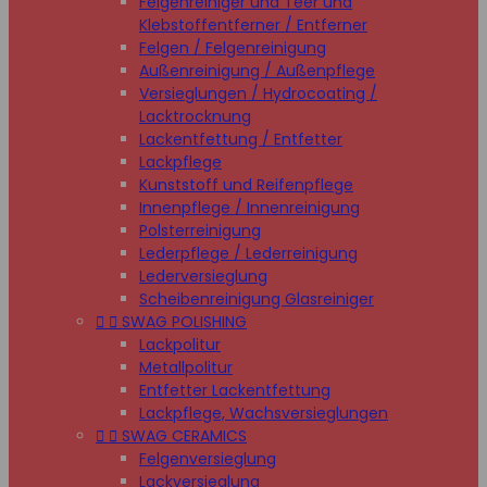
Felgenreiniger und Teer und
Klebstoffentferner / Entferner
Felgen / Felgenreinigung
Außenreinigung / Außenpflege
Versieglungen / Hydrocoating /
Lacktrocknung
Lackentfettung / Entfetter
Lackpflege
Kunststoff und Reifenpflege
Innenpflege / Innenreinigung
Polsterreinigung
Lederpflege / Lederreinigung
Lederversieglung
Scheibenreinigung Glasreiniger


SWAG POLISHING
Lackpolitur
Metallpolitur
Entfetter Lackentfettung
Lackpflege, Wachsversieglungen


SWAG CERAMICS
Felgenversieglung
Lackversieglung