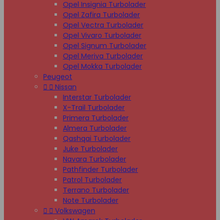
Opel Insignia Turbolader
Opel Zafira Turbolader
Opel Vectra Turbolader
Opel Vivaro Turbolader
Opel Signum Turbolader
Opel Meriva Turbolader
Opel Mokka Turbolader
Peugeot


Nissan
Interstar Turbolader
X-Trail Turbolader
Primera Turbolader
Almera Turbolader
Qashqai Turbolader
Juke Turbolader
Navara Turbolader
Pathfinder Turbolader
Patrol Turbolader
Terrano Turbolader
Note Turbolader


Volkswagen