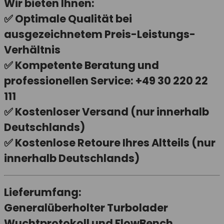
Wir bieten Ihnen:
✅ Optimale Qualität bei
ausgezeichnetem Preis-Leistungs-
Verhältnis
✅ Kompetente Beratung und
professionellen Service: +49 30 220 22
111
✅ Kostenloser Versand (nur innerhalb
Deutschlands)
✅ Kostenlose Retoure Ihres Altteils (nur
innerhalb Deutschlands)
Lieferumfang:
Generalüberholter Turbolader
Wuchtprotokoll und FlowBench