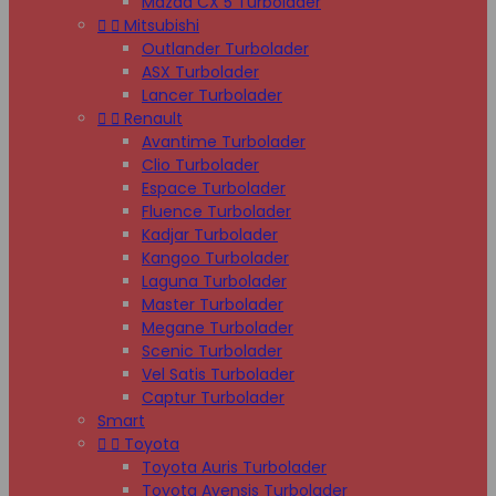
Mazda CX 5 Turbolader


Mitsubishi
Outlander Turbolader
ASX Turbolader
Lancer Turbolader


Renault
Avantime Turbolader
Clio Turbolader
Espace Turbolader
Fluence Turbolader
Kadjar Turbolader
Kangoo Turbolader
Laguna Turbolader
Master Turbolader
Megane Turbolader
Scenic Turbolader
Vel Satis Turbolader
Captur Turbolader
Smart


Toyota
Toyota Auris Turbolader
Toyota Avensis Turbolader