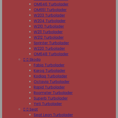
OM646 Turbolader
OM651 Turbolader
W203 Turbolader
W204 Turbolader
W210 Turbolader
W211 Turbolader
W212 Turbolader
Sprinter Turbolader
W220 Turbolader
OM648 Turbolader


Skoda
Fabia Turbolader
Karoq Turbolader
Kodiaq Turbolader
Octavia Turbolader
Rapid Turbolader
Roomster Turbolader
Superb Turbolader
Yeti Turbolader


Seat
Seat Leon Turbolader