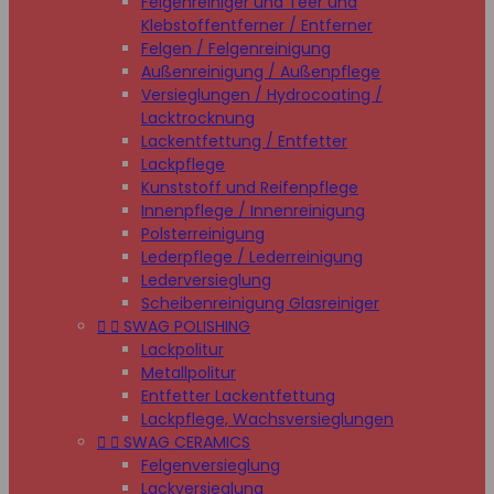
Felgenreiniger und Teer und
Klebstoffentferner / Entferner
Felgen / Felgenreinigung
Außenreinigung / Außenpflege
Versieglungen / Hydrocoating /
Lacktrocknung
Lackentfettung / Entfetter
Lackpflege
Kunststoff und Reifenpflege
Innenpflege / Innenreinigung
Polsterreinigung
Lederpflege / Lederreinigung
Lederversieglung
Scheibenreinigung Glasreiniger


SWAG POLISHING
Lackpolitur
Metallpolitur
Entfetter Lackentfettung
Lackpflege, Wachsversieglungen


SWAG CERAMICS
Felgenversieglung
Lackversieglung