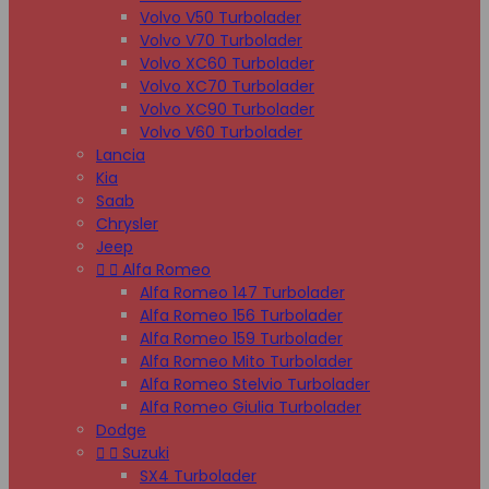
Volvo V50 Turbolader
Volvo V70 Turbolader
Volvo XC60 Turbolader
Volvo XC70 Turbolader
Volvo XC90 Turbolader
Volvo V60 Turbolader
Lancia
Kia
Saab
Chrysler
Jeep


Alfa Romeo
Alfa Romeo 147 Turbolader
Alfa Romeo 156 Turbolader
Alfa Romeo 159 Turbolader
Alfa Romeo Mito Turbolader
Alfa Romeo Stelvio Turbolader
Alfa Romeo Giulia Turbolader
Dodge


Suzuki
SX4 Turbolader