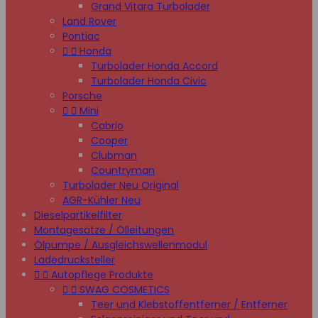
Grand Vitara Turbolader
Land Rover
Pontiac


Honda
Turbolader Honda Accord
Turbolader Honda Civic
Porsche


Mini
Cabrio
Cooper
Clubman
Countryman
Turbolader Neu Original
AGR-Kühler Neu
Dieselpartikelfilter
Montagesätze / Ölleitungen
Ölpumpe / Ausgleichswellenmodul
Ladedrucksteller


Autopflege Produkte


SWAG COSMETICS
Teer und Klebstoffentferner / Entferner