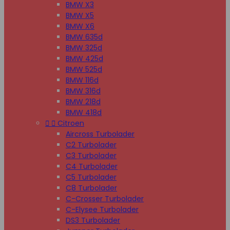
BMW X3
BMW X5
BMW X6
BMW 635d
BMW 325d
BMW 425d
BMW 525d
BMW 116d
BMW 316d
BMW 218d
BMW 418d


Citroen
Aircross Turbolader
C2 Turbolader
C3 Turbolader
C4 Turbolader
C5 Turbolader
C8 Turbolader
C-Crosser Turbolader
C-Elysee Turbolader
DS3 Turbolader