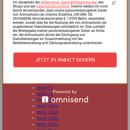
BMW 125d
Ich akzeptiere die
Allgemeinen Geschäftsbedingungen
des
Shops und die
Datenschutzrichtlinie
. Hiermit erkläre ich mich
BMW 220d
damit einverstanden, dass meine personenbezogenen Daten
BMW 225d
von Artmaxturbo.de Jolanta Grzemba, USt-IdNr. DE
269368848, Nonnendammallee 6, 13599 Berlin, verarbeitet
BMW 318d
werden, soweit dies für die Nutzung der von Artmaxturbo.de
BMW 320d
angebotenen Dienstleistungen erforderlich ist. Dies schließt
die Weitergabe meiner personenbezogenen Daten an Dritte
BMW 330d
ein, die Artmaxturbo.de bei der Erbringung von
BMW 335d
Dienstleistungen im Zusammenhang mit der
Bestellabwicklung und Zahlungsabwicklung unterstützen.
BMW 518d
BMW 520d
BMW 530d
JETZT 5% RABATT SICHERN
BMW 535d
BMW 730d
BMW 740d
BMW X1
BMW X3
BMW X5
BMW X6
BMW 635d
BMW 325d
BMW 425d
BMW 525d