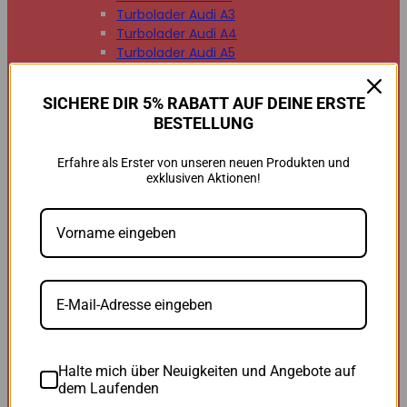
Turbolader Audi A3
Turbolader Audi A4
Turbolader Audi A5
Turbolader Audi A6
Turbolader Audi A7
SICHERE DIR 5% RABATT AUF DEINE ERSTE
Turbolader Audi A8
BESTELLUNG
Turbolader Audi Q2
Turbolader Audi Q3
Erfahre als Erster von unseren neuen Produkten und
Turbolader Audi Q5
exklusiven Aktionen!
Turbolader Audi Q7
Turbolader Audi TT


BMW
BMW B47
BMW M47
BMW M57
BMW N47
BMW N54
BMW N55
BMW N57
Halte mich über Neuigkeiten und Angebote auf
BMW 118d
dem Laufenden
BMW 120d