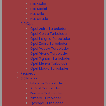
Fiat Qubo
Fiat Sedici
Fiat Stilo
Fiat Strada


Opel
Opel Astra Turbolader
Opel Corsa Turbolader
Opel Insignia Turbolader
Opel Zafira Turbolader
Opel Vectra Turbolader
Opel Vivaro Turbolader
Opel Signum Turbolader
Opel Meriva Turbolader
Opel Mokka Turbolader
Peugeot


Nissan
Interstar Turbolader
X-Trail Turbolader
Primera Turbolader
Almera Turbolader
Qashqai Turbolader