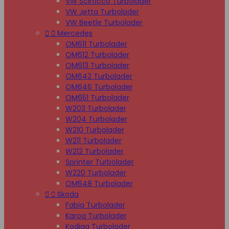
VW Scirocco Turbolader
VW Jetta Turbolader
VW Beetle Turbolader


Mercedes
OM611 Turbolader
OM612 Turbolader
OM613 Turbolader
OM642 Turbolader
OM646 Turbolader
OM651 Turbolader
W203 Turbolader
W204 Turbolader
W210 Turbolader
W211 Turbolader
W212 Turbolader
Sprinter Turbolader
W220 Turbolader
OM648 Turbolader


Skoda
Fabia Turbolader
Karoq Turbolader
Kodiaq Turbolader