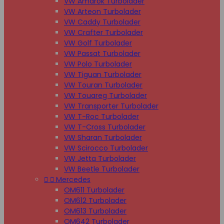
VW Amarok Turbolader
VW Arteon Turbolader
VW Caddy Turbolader
VW Crafter Turbolader
VW Golf Turbolader
VW Passat Turbolader
VW Polo Turbolader
VW Tiguan Turbolader
VW Touran Turbolader
VW Touareg Turbolader
VW Transporter Turbolader
VW T-Roc Turbolader
VW T-Cross Turbolader
VW Sharan Turbolader
VW Scirocco Turbolader
VW Jetta Turbolader
VW Beetle Turbolader


Mercedes
OM611 Turbolader
OM612 Turbolader
OM613 Turbolader
OM642 Turbolader