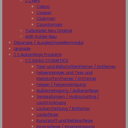


Mini
Cabrio
Cooper
Clubman
Countryman
Turbolader Neu Original
AGR-Kühler Neu
Ölpumpe / Ausgleichswellenmodul
Upgrade


Autopflege Produkte


SWAG COSMETICS
Teer und Klebstoffentferner / Entferner
Felgenreiniger und Teer und
Klebstoffentferner / Entferner
Felgen / Felgenreinigung
Außenreinigung / Außenpflege
Versieglungen / Hydrocoating /
Lacktrocknung
Lackentfettung / Entfetter
Lackpflege
Kunststoff und Reifenpflege
Innenpflege / Innenreinigung