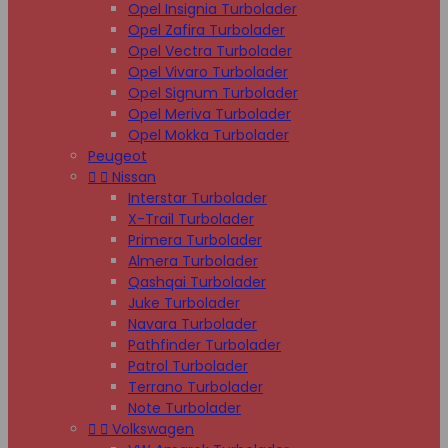
Opel Insignia Turbolader
Opel Zafira Turbolader
Opel Vectra Turbolader
Opel Vivaro Turbolader
Opel Signum Turbolader
Opel Meriva Turbolader
Opel Mokka Turbolader
Peugeot


Nissan
Interstar Turbolader
X-Trail Turbolader
Primera Turbolader
Almera Turbolader
Qashqai Turbolader
Juke Turbolader
Navara Turbolader
Pathfinder Turbolader
Patrol Turbolader
Terrano Turbolader
Note Turbolader


Volkswagen