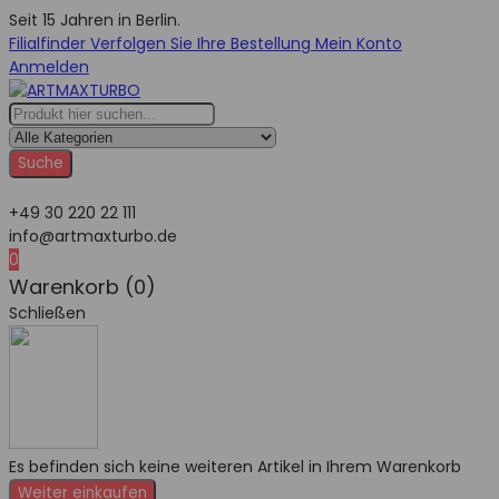
Seit 15 Jahren in Berlin.
Filialfinder
Verfolgen Sie Ihre Bestellung
Mein Konto
Anmelden
Suche
+49 30 220 22 111
info@artmaxturbo.de
0
Warenkorb (0)
Schließen
Es befinden sich keine weiteren Artikel in Ihrem Warenkorb
Weiter einkaufen