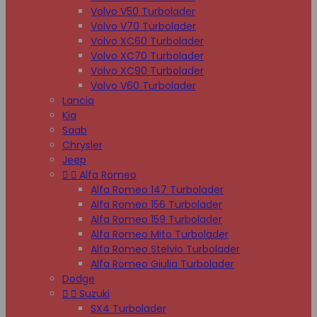
Volvo V50 Turbolader
Volvo V70 Turbolader
Volvo XC60 Turbolader
Volvo XC70 Turbolader
Volvo XC90 Turbolader
Volvo V60 Turbolader
Lancia
Kia
Saab
Chrysler
Jeep


Alfa Romeo
Alfa Romeo 147 Turbolader
Alfa Romeo 156 Turbolader
Alfa Romeo 159 Turbolader
Alfa Romeo Mito Turbolader
Alfa Romeo Stelvio Turbolader
Alfa Romeo Giulia Turbolader
Dodge


Suzuki
SX4 Turbolader