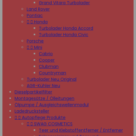
Grand Vitara Turbolader
Land Rover
Pontiac


Honda
Turbolader Honda Accord
Turbolader Honda Civic
Porsche


Mini
Cabrio
Cooper
Clubman
Countryman
Turbolader Neu Original
AGR-Kühler Neu
Dieselpartikelfilter
Montagesätze / Ölleitungen
Ölpumpe / Ausgleichswellenmodul
Ladedrucksteller


Autopflege Produkte


SWAG COSMETICS
Teer und Klebstoffentferner / Entferner