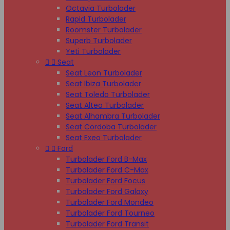
Octavia Turbolader
Rapid Turbolader
Roomster Turbolader
Superb Turbolader
Yeti Turbolader


Seat
Seat Leon Turbolader
Seat Ibiza Turbolader
Seat Toledo Turbolader
Seat Altea Turbolader
Seat Alhambra Turbolader
Seat Cordoba Turbolader
Seat Exeo Turbolader


Ford
Turbolader Ford B-Max
Turbolader Ford C-Max
Turbolader Ford Focus
Turbolader Ford Galaxy
Turbolader Ford Mondeo
Turbolader Ford Tourneo
Turbolader Ford Transit