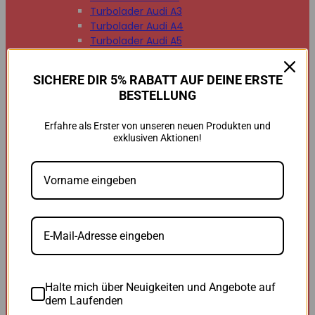
Turbolader Audi A3
Turbolader Audi A4
Turbolader Audi A5
Turbolader Audi A6
Turbolader Audi A7
SICHERE DIR 5% RABATT AUF DEINE ERSTE
Turbolader Audi A8
BESTELLUNG
Turbolader Audi Q2
Turbolader Audi Q3
Erfahre als Erster von unseren neuen Produkten und
Turbolader Audi Q5
exklusiven Aktionen!
Turbolader Audi Q7
Turbolader Audi TT


BMW
BMW B47
BMW M47
BMW M57
BMW N47
BMW N54
BMW N55
BMW N57
Halte mich über Neuigkeiten und Angebote auf
BMW 118d
dem Laufenden
BMW 120d