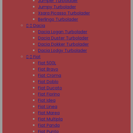
Jumper Turbolader
Jumpy Turbolader
Xsara Picasso Turbolader
Berlingo Turbolader


Dacia
Dacia Logan Turbolader
Dacia Duster Turbolader
Dacia Dokker Turbolader
Dacia Lodgy Turbolader


Fiat
Fiat 500L
Fiat Bravo
Fiat Croma
Fiat Doblo
Fiat Ducato
Fiat Fiorino
Fiat Idea
Fiat Linea
Fiat Marea
Fiat Multipla
Fiat Panda
Fiat Punto