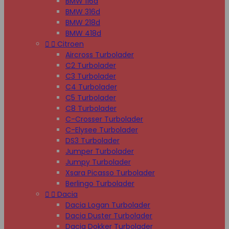
BMW 116d
BMW 316d
BMW 218d
BMW 418d


Citroen
Aircross Turbolader
C2 Turbolader
C3 Turbolader
C4 Turbolader
C5 Turbolader
C8 Turbolader
C-Crosser Turbolader
C-Elysee Turbolader
DS3 Turbolader
Jumper Turbolader
Jumpy Turbolader
Xsara Picasso Turbolader
Berlingo Turbolader


Dacia
Dacia Logan Turbolader
Dacia Duster Turbolader
Dacia Dokker Turbolader