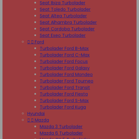
Seat Ibiza Turbolader
Seat Toledo Turbolader
Seat Altea Turbolader
Seat Alhambra Turbolader
Seat Cordoba Turbolader
Seat Exeo Turbolader


Ford
Turbolader Ford B-Max
Turbolader Ford C-Max
Turbolader Ford Focus
Turbolader Ford Galaxy
Turbolader Ford Mondeo
Turbolader Ford Tourneo
Turbolader Ford Transit
Turbolader Ford Fiesta
Turbolader Ford S-Max
Turbolader Ford Kuga
Hyundai


Mazda
Mazda 3 Turbolader
Mazda 6 Turbolader