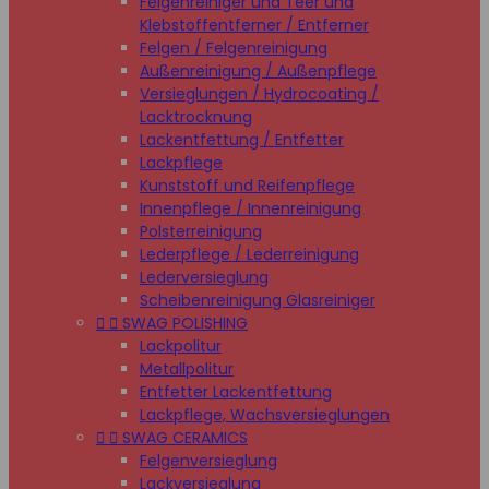
Felgenreiniger und Teer und
Klebstoffentferner / Entferner
Felgen / Felgenreinigung
Außenreinigung / Außenpflege
Versieglungen / Hydrocoating /
Lacktrocknung
Lackentfettung / Entfetter
Lackpflege
Kunststoff und Reifenpflege
Innenpflege / Innenreinigung
Polsterreinigung
Lederpflege / Lederreinigung
Lederversieglung
Scheibenreinigung Glasreiniger


SWAG POLISHING
Lackpolitur
Metallpolitur
Entfetter Lackentfettung
Lackpflege, Wachsversieglungen


SWAG CERAMICS
Felgenversieglung
Lackversieglung