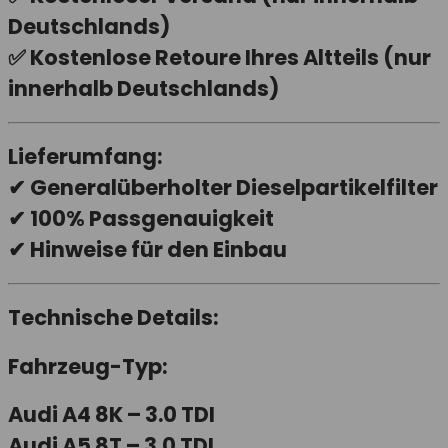
Deutschlands)
✅
Kostenlose Retoure Ihres Altteils
(nur
innerhalb Deutschlands)
Lieferumfang:
✔ Generalüberholter Dieselpartikelfilter
✔ 100% Passgenauigkeit
✔ Hinweise für den Einbau
Technische Details:
Fahrzeug-Typ:
Audi A4 8K
– 3.0 TDI
Audi A5 8T
– 3.0 TDI