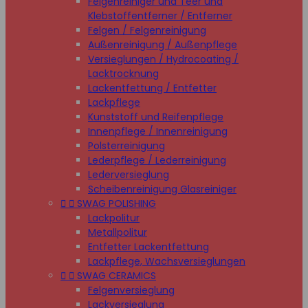
Felgenreiniger und Teer und
Klebstoffentferner / Entferner
Felgen / Felgenreinigung
Außenreinigung / Außenpflege
Versieglungen / Hydrocoating /
Lacktrocknung
Lackentfettung / Entfetter
Lackpflege
Kunststoff und Reifenpflege
Innenpflege / Innenreinigung
Polsterreinigung
Lederpflege / Lederreinigung
Lederversieglung
Scheibenreinigung Glasreiniger


SWAG POLISHING
Lackpolitur
Metallpolitur
Entfetter Lackentfettung
Lackpflege, Wachsversieglungen


SWAG CERAMICS
Felgenversieglung
Lackversieglung