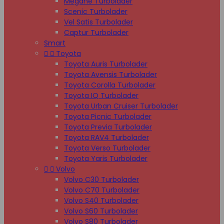
Megane Turbolader
Scenic Turbolader
Vel Satis Turbolader
Captur Turbolader
Smart


Toyota
Toyota Auris Turbolader
Toyota Avensis Turbolader
Toyota Corolla Turbolader
Toyota IQ Turbolader
Toyota Urban Cruiser Turbolader
Toyota Picnic Turbolader
Toyota Previa Turbolader
Toyota RAV4 Turbolader
Toyota Verso Turbolader
Toyota Yaris Turbolader


Volvo
Volvo C30 Turbolader
Volvo C70 Turbolader
Volvo S40 Turbolader
Volvo S60 Turbolader
Volvo S80 Turbolader