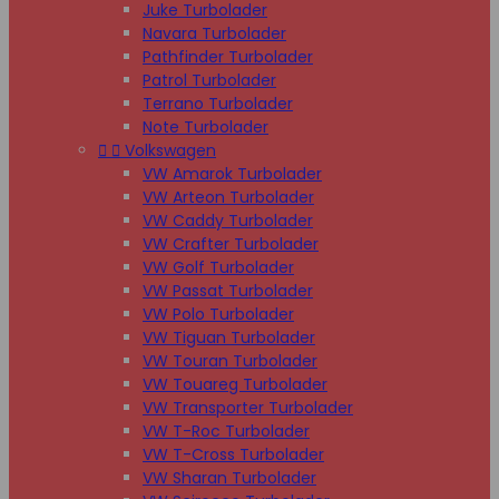
Juke Turbolader
Navara Turbolader
Pathfinder Turbolader
Patrol Turbolader
Terrano Turbolader
Note Turbolader


Volkswagen
VW Amarok Turbolader
VW Arteon Turbolader
VW Caddy Turbolader
VW Crafter Turbolader
VW Golf Turbolader
VW Passat Turbolader
VW Polo Turbolader
VW Tiguan Turbolader
VW Touran Turbolader
VW Touareg Turbolader
VW Transporter Turbolader
VW T-Roc Turbolader
VW T-Cross Turbolader
VW Sharan Turbolader