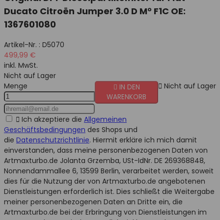
Ducato Citroën Jumper 3.0 D M° F1C OE:
1367601080
Artikel-Nr. :
D5070
499,99 €
inkl. MwSt.
Nicht auf Lager
Menge

Nicht auf Lager

IN DEN
WARENKORB

Ich akzeptiere die
Allgemeinen
Geschäftsbedingungen
des Shops und
die
Datenschutzrichtlinie
. Hiermit erkläre ich mich damit
einverstanden, dass meine personenbezogenen Daten von
Artmaxturbo.de Jolanta Grzemba, USt-IdNr. DE 269368848,
Nonnendammallee 6, 13599 Berlin, verarbeitet werden, soweit
dies für die Nutzung der von Artmaxturbo.de angebotenen
Dienstleistungen erforderlich ist. Dies schließt die Weitergabe
meiner personenbezogenen Daten an Dritte ein, die
Artmaxturbo.de bei der Erbringung von Dienstleistungen im