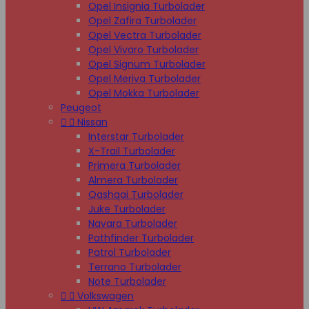
Opel Insignia Turbolader
Opel Zafira Turbolader
Opel Vectra Turbolader
Opel Vivaro Turbolader
Opel Signum Turbolader
Opel Meriva Turbolader
Opel Mokka Turbolader
Peugeot


Nissan
Interstar Turbolader
X-Trail Turbolader
Primera Turbolader
Almera Turbolader
Qashqai Turbolader
Juke Turbolader
Navara Turbolader
Pathfinder Turbolader
Patrol Turbolader
Terrano Turbolader
Note Turbolader


Volkswagen