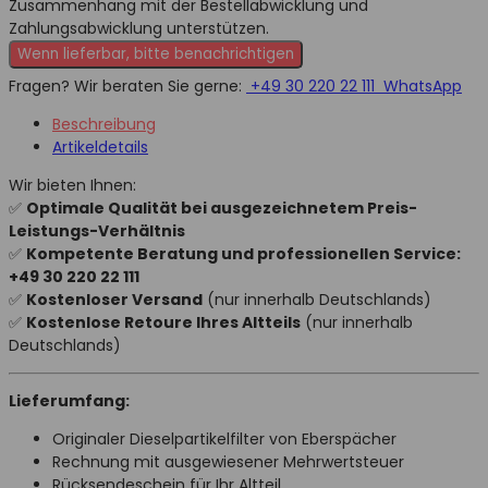
Zusammenhang mit der Bestellabwicklung und
Zahlungsabwicklung unterstützen.
Wenn lieferbar, bitte benachrichtigen
Fragen? Wir beraten Sie gerne:
+49 30 220 22 111
WhatsApp
Beschreibung
Artikeldetails
Wir bieten Ihnen:
✅
Optimale Qualität bei ausgezeichnetem Preis-
Leistungs-Verhältnis
✅
Kompetente Beratung und professionellen Service:
+49 30 220 22 111
✅
Kostenloser Versand
(nur innerhalb Deutschlands)
✅
Kostenlose Retoure Ihres Altteils
(nur innerhalb
Deutschlands)
Lieferumfang:
Originaler Dieselpartikelfilter von Eberspächer
Rechnung mit ausgewiesener Mehrwertsteuer
Rücksendeschein für Ihr Altteil