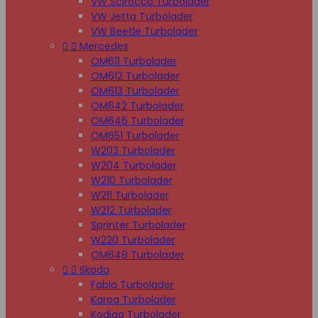
VW Scirocco Turbolader
VW Jetta Turbolader
VW Beetle Turbolader


Mercedes
OM611 Turbolader
OM612 Turbolader
OM613 Turbolader
OM642 Turbolader
OM646 Turbolader
OM651 Turbolader
W203 Turbolader
W204 Turbolader
W210 Turbolader
W211 Turbolader
W212 Turbolader
Sprinter Turbolader
W220 Turbolader
OM648 Turbolader


Skoda
Fabia Turbolader
Karoq Turbolader
Kodiaq Turbolader