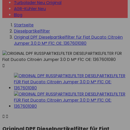
Turbolader Neu Original
AGR-Kühler Neu
Blog
Startseite
Dieselpartikelfilter
Original DPF Dieselpartikelfilter für Fiat Ducato Citroën
Jumper 3.0 D M° F1C OE: 1367601080



Original DPF Dieselpartikelfilter für Fiat