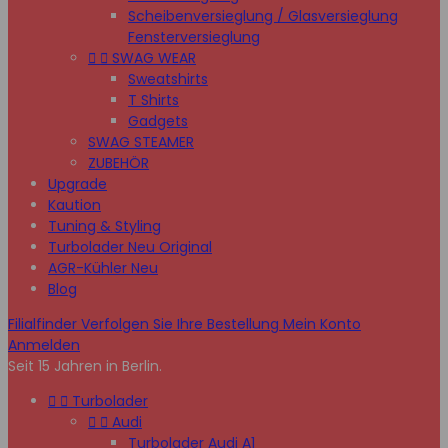
Scheibenversieglung / Glasversieglung
Fensterversieglung


SWAG WEAR
Sweatshirts
T Shirts
Gadgets
SWAG STEAMER
ZUBEHÖR
Upgrade
Kaution
Tuning & Styling
Turbolader Neu Original
AGR-Kühler Neu
Blog
Filialfinder
Verfolgen Sie Ihre Bestellung
Mein Konto
Anmelden
Seit 15 Jahren in Berlin.


Turbolader


Audi
Turbolader Audi A1