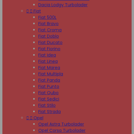
Dacia Lodgy Turbolader


Fiat
Fiat 500L
Fiat Bravo
Fiat Croma
Fiat Doblo
Fiat Ducato
Fiat Fiorino
Fiat Idea
Fiat Linea
Fiat Marea
Fiat Multipla
Fiat Panda
Fiat Punto
Fiat Qubo
Fiat Sedici
Fiat Stilo
Fiat Strada


Opel
Opel Astra Turbolader
Opel Corsa Turbolader