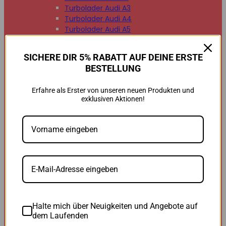
Turbolader Audi A3
Turbolader Audi A4
Turbolader Audi A5
Turbolader Audi A6
Turbolader Audi A7
SICHERE DIR 5% RABATT AUF DEINE ERSTE
Turbolader Audi A8
BESTELLUNG
Turbolader Audi Q2
Turbolader Audi Q3
Erfahre als Erster von unseren neuen Produkten und
Turbolader Audi Q5
exklusiven Aktionen!
Turbolader Audi Q7
Turbolader Audi TT


BMW
BMW B47
BMW M47
BMW M57
BMW N47
BMW N54
BMW N55
BMW N57
Halte mich über Neuigkeiten und Angebote auf
BMW 118d
dem Laufenden
BMW 120d