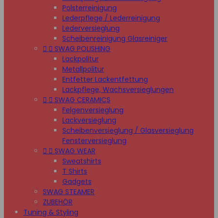
Polsterreinigung
Lederpflege / Lederreinigung
Lederversieglung
Scheibenreinigung Glasreiniger


SWAG POLISHING
Lackpolitur
Metallpolitur
Entfetter Lackentfettung
Lackpflege, Wachsversieglungen


SWAG CERAMICS
Felgenversieglung
Lackversieglung
Scheibenversieglung / Glasversieglung
Fensterversieglung


SWAG WEAR
Sweatshirts
T Shirts
Gadgets
SWAG STEAMER
ZUBEHÖR
Tuning & Styling