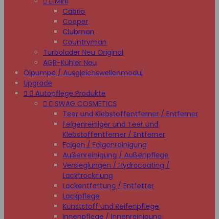


Mini
Cabrio
Cooper
Clubman
Countryman
Turbolader Neu Original
AGR-Kühler Neu
Ölpumpe / Ausgleichswellenmodul
Upgrade


Autopflege Produkte


SWAG COSMETICS
Teer und Klebstoffentferner / Entferner
Felgenreiniger und Teer und
Klebstoffentferner / Entferner
Felgen / Felgenreinigung
Außenreinigung / Außenpflege
Versieglungen / Hydrocoating /
Lacktrocknung
Lackentfettung / Entfetter
Lackpflege
Kunststoff und Reifenpflege
Innenpflege / Innenreinigung