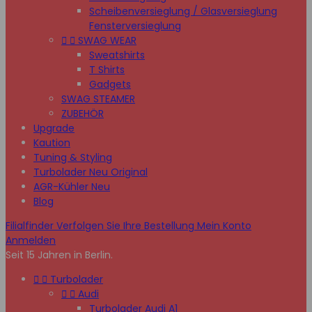
Scheibenversieglung / Glasversieglung
Fensterversieglung


SWAG WEAR
Sweatshirts
T Shirts
Gadgets
SWAG STEAMER
ZUBEHÖR
Upgrade
Kaution
Tuning & Styling
Turbolader Neu Original
AGR-Kühler Neu
Blog
Filialfinder
Verfolgen Sie Ihre Bestellung
Mein Konto
Anmelden
Seit 15 Jahren in Berlin.


Turbolader


Audi
Turbolader Audi A1