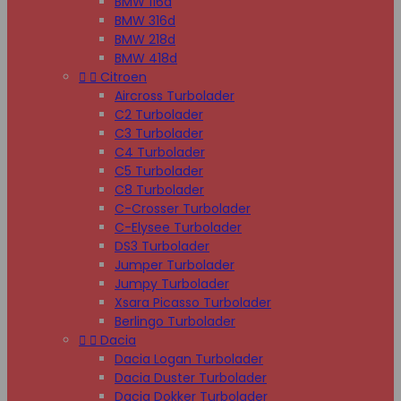
BMW 116d
BMW 316d
BMW 218d
BMW 418d


Citroen
Aircross Turbolader
C2 Turbolader
C3 Turbolader
C4 Turbolader
C5 Turbolader
C8 Turbolader
C-Crosser Turbolader
C-Elysee Turbolader
DS3 Turbolader
Jumper Turbolader
Jumpy Turbolader
Xsara Picasso Turbolader
Berlingo Turbolader


Dacia
Dacia Logan Turbolader
Dacia Duster Turbolader
Dacia Dokker Turbolader