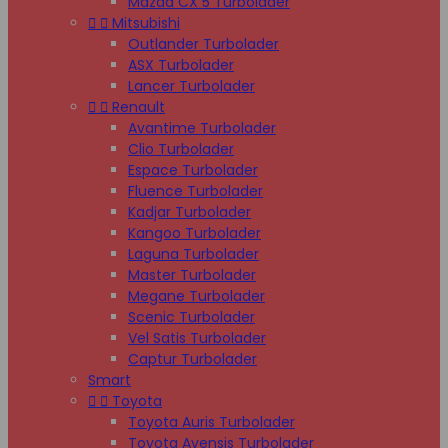
Mazda CX 5 Turbolader


Mitsubishi
Outlander Turbolader
ASX Turbolader
Lancer Turbolader


Renault
Avantime Turbolader
Clio Turbolader
Espace Turbolader
Fluence Turbolader
Kadjar Turbolader
Kangoo Turbolader
Laguna Turbolader
Master Turbolader
Megane Turbolader
Scenic Turbolader
Vel Satis Turbolader
Captur Turbolader
Smart


Toyota
Toyota Auris Turbolader
Toyota Avensis Turbolader