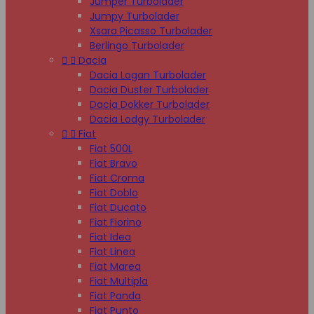
Jumper Turbolader
Jumpy Turbolader
Xsara Picasso Turbolader
Berlingo Turbolader


Dacia
Dacia Logan Turbolader
Dacia Duster Turbolader
Dacia Dokker Turbolader
Dacia Lodgy Turbolader


Fiat
Fiat 500L
Fiat Bravo
Fiat Croma
Fiat Doblo
Fiat Ducato
Fiat Fiorino
Fiat Idea
Fiat Linea
Fiat Marea
Fiat Multipla
Fiat Panda
Fiat Punto