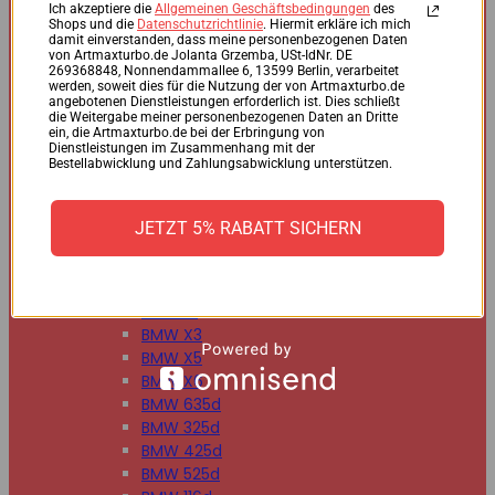
BMW 125d
Ich akzeptiere die
Allgemeinen Geschäftsbedingungen
des
Shops und die
Datenschutzrichtlinie
. Hiermit erkläre ich mich
BMW 220d
damit einverstanden, dass meine personenbezogenen Daten
BMW 225d
von Artmaxturbo.de Jolanta Grzemba, USt-IdNr. DE
269368848, Nonnendammallee 6, 13599 Berlin, verarbeitet
BMW 318d
werden, soweit dies für die Nutzung der von Artmaxturbo.de
BMW 320d
angebotenen Dienstleistungen erforderlich ist. Dies schließt
die Weitergabe meiner personenbezogenen Daten an Dritte
BMW 330d
ein, die Artmaxturbo.de bei der Erbringung von
BMW 335d
Dienstleistungen im Zusammenhang mit der
Bestellabwicklung und Zahlungsabwicklung unterstützen.
BMW 518d
BMW 520d
BMW 530d
JETZT 5% RABATT SICHERN
BMW 535d
BMW 730d
BMW 740d
BMW X1
BMW X3
BMW X5
BMW X6
BMW 635d
BMW 325d
BMW 425d
BMW 525d