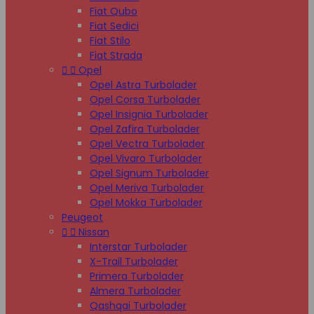
Fiat Qubo
Fiat Sedici
Fiat Stilo
Fiat Strada


Opel
Opel Astra Turbolader
Opel Corsa Turbolader
Opel Insignia Turbolader
Opel Zafira Turbolader
Opel Vectra Turbolader
Opel Vivaro Turbolader
Opel Signum Turbolader
Opel Meriva Turbolader
Opel Mokka Turbolader
Peugeot


Nissan
Interstar Turbolader
X-Trail Turbolader
Primera Turbolader
Almera Turbolader
Qashqai Turbolader