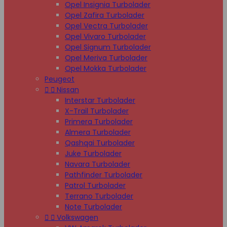
Opel Insignia Turbolader
Opel Zafira Turbolader
Opel Vectra Turbolader
Opel Vivaro Turbolader
Opel Signum Turbolader
Opel Meriva Turbolader
Opel Mokka Turbolader
Peugeot


Nissan
Interstar Turbolader
X-Trail Turbolader
Primera Turbolader
Almera Turbolader
Qashqai Turbolader
Juke Turbolader
Navara Turbolader
Pathfinder Turbolader
Patrol Turbolader
Terrano Turbolader
Note Turbolader


Volkswagen