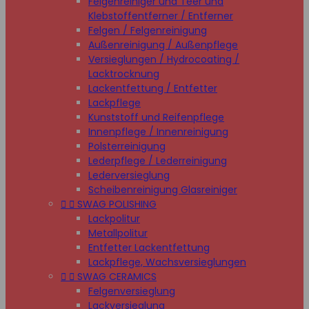
Felgenreiniger und Teer und
Klebstoffentferner / Entferner
Felgen / Felgenreinigung
Außenreinigung / Außenpflege
Versieglungen / Hydrocoating /
Lacktrocknung
Lackentfettung / Entfetter
Lackpflege
Kunststoff und Reifenpflege
Innenpflege / Innenreinigung
Polsterreinigung
Lederpflege / Lederreinigung
Lederversieglung
Scheibenreinigung Glasreiniger


SWAG POLISHING
Lackpolitur
Metallpolitur
Entfetter Lackentfettung
Lackpflege, Wachsversieglungen


SWAG CERAMICS
Felgenversieglung
Lackversieglung