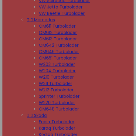
VW Scirocco Turbolader
VW Jetta Turbolader
VW Beetle Turbolader


Mercedes
OM611 Turbolader
OM612 Turbolader
OM613 Turbolader
OM642 Turbolader
OM646 Turbolader
OM651 Turbolader
W203 Turbolader
W204 Turbolader
W210 Turbolader
W211 Turbolader
W212 Turbolader
Sprinter Turbolader
W220 Turbolader
OM648 Turbolader


Skoda
Fabia Turbolader
Karoq Turbolader
Kodiaq Turbolader