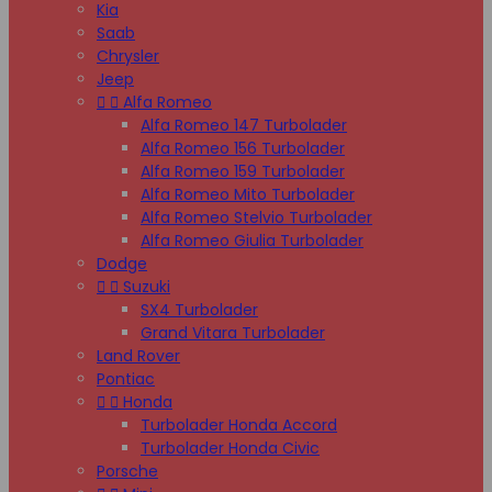
Kia
Saab
Chrysler
Jeep


Alfa Romeo
Alfa Romeo 147 Turbolader
Alfa Romeo 156 Turbolader
Alfa Romeo 159 Turbolader
Alfa Romeo Mito Turbolader
Alfa Romeo Stelvio Turbolader
Alfa Romeo Giulia Turbolader
Dodge


Suzuki
SX4 Turbolader
Grand Vitara Turbolader
Land Rover
Pontiac


Honda
Turbolader Honda Accord
Turbolader Honda Civic
Porsche