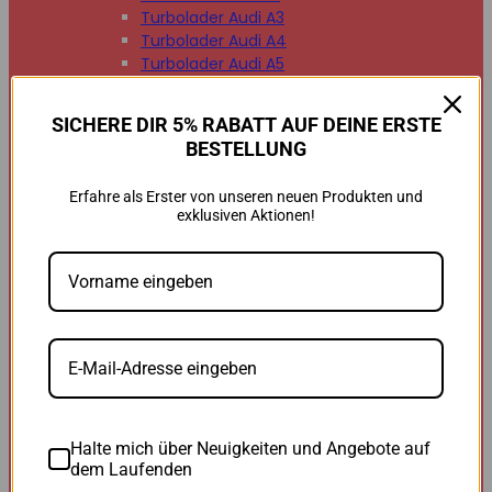
Turbolader Audi A3
Turbolader Audi A4
Turbolader Audi A5
Turbolader Audi A6
Turbolader Audi A7
SICHERE DIR 5% RABATT AUF DEINE ERSTE
Turbolader Audi A8
BESTELLUNG
Turbolader Audi Q2
Turbolader Audi Q3
Erfahre als Erster von unseren neuen Produkten und
Turbolader Audi Q5
exklusiven Aktionen!
Turbolader Audi Q7
Turbolader Audi TT


BMW
BMW B47
BMW M47
BMW M57
BMW N47
BMW N54
BMW N55
BMW N57
Halte mich über Neuigkeiten und Angebote auf
BMW 118d
dem Laufenden
BMW 120d