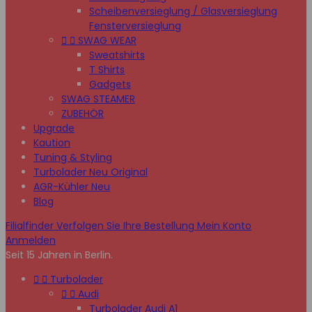
Scheibenversieglung / Glasversieglung
Fensterversieglung


SWAG WEAR
Sweatshirts
T Shirts
Gadgets
SWAG STEAMER
ZUBEHÖR
Upgrade
Kaution
Tuning & Styling
Turbolader Neu Original
AGR-Kühler Neu
Blog
Filialfinder
Verfolgen Sie Ihre Bestellung
Mein Konto
Anmelden
Seit 15 Jahren in Berlin.


Turbolader


Audi
Turbolader Audi A1