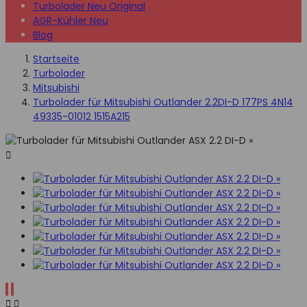
Turbolader Neu Original
AGR-Kühler Neu
Blog
Startseite
Turbolader
Mitsubishi
Turbolader für Mitsubishi Outlander 2.2DI-D 177PS 4N14
49335-01012 1515A215


