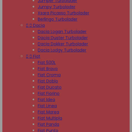
Jumper Turbolader
Jumpy Turbolader
Xsara Picasso Turbolader
Berlingo Turbolader


Dacia
Dacia Logan Turbolader
Dacia Duster Turbolader
Dacia Dokker Turbolader
Dacia Lodgy Turbolader


Fiat
Fiat 500L
Fiat Bravo
Fiat Croma
Fiat Doblo
Fiat Ducato
Fiat Fiorino
Fiat Idea
Fiat Linea
Fiat Marea
Fiat Multipla
Fiat Panda
Fiat Punto