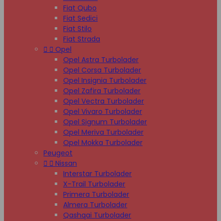
Fiat Qubo
Fiat Sedici
Fiat Stilo
Fiat Strada


Opel
Opel Astra Turbolader
Opel Corsa Turbolader
Opel Insignia Turbolader
Opel Zafira Turbolader
Opel Vectra Turbolader
Opel Vivaro Turbolader
Opel Signum Turbolader
Opel Meriva Turbolader
Opel Mokka Turbolader
Peugeot


Nissan
Interstar Turbolader
X-Trail Turbolader
Primera Turbolader
Almera Turbolader
Qashqai Turbolader