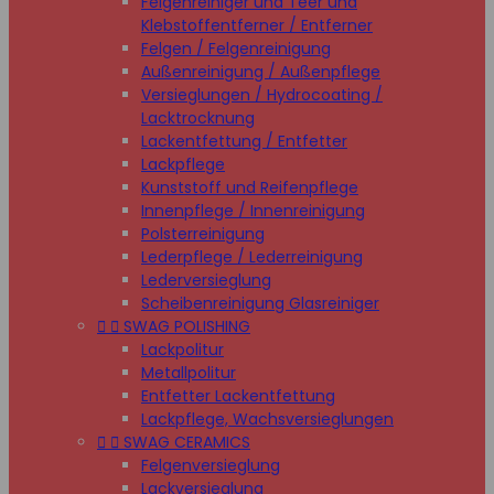
Felgenreiniger und Teer und
Klebstoffentferner / Entferner
Felgen / Felgenreinigung
Außenreinigung / Außenpflege
Versieglungen / Hydrocoating /
Lacktrocknung
Lackentfettung / Entfetter
Lackpflege
Kunststoff und Reifenpflege
Innenpflege / Innenreinigung
Polsterreinigung
Lederpflege / Lederreinigung
Lederversieglung
Scheibenreinigung Glasreiniger


SWAG POLISHING
Lackpolitur
Metallpolitur
Entfetter Lackentfettung
Lackpflege, Wachsversieglungen


SWAG CERAMICS
Felgenversieglung
Lackversieglung