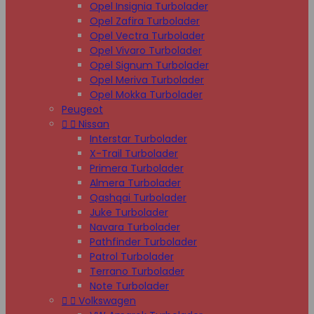
Opel Insignia Turbolader
Opel Zafira Turbolader
Opel Vectra Turbolader
Opel Vivaro Turbolader
Opel Signum Turbolader
Opel Meriva Turbolader
Opel Mokka Turbolader
Peugeot


Nissan
Interstar Turbolader
X-Trail Turbolader
Primera Turbolader
Almera Turbolader
Qashqai Turbolader
Juke Turbolader
Navara Turbolader
Pathfinder Turbolader
Patrol Turbolader
Terrano Turbolader
Note Turbolader


Volkswagen