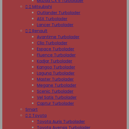
Mazda CX 5 Turbolader


Mitsubishi
Outlander Turbolader
ASX Turbolader
Lancer Turbolader


Renault
Avantime Turbolader
Clio Turbolader
Espace Turbolader
Fluence Turbolader
Kadjar Turbolader
Kangoo Turbolader
Laguna Turbolader
Master Turbolader
Megane Turbolader
Scenic Turbolader
Vel Satis Turbolader
Captur Turbolader
Smart


Toyota
Toyota Auris Turbolader
Toyota Avensis Turbolader