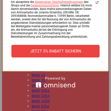
BMW 125d
Ich akzeptiere die
Allgemeinen Geschäftsbedingungen
des
Shops und die
Datenschutzrichtlinie
. Hiermit erkläre ich mich
BMW 220d
damit einverstanden, dass meine personenbezogenen Daten
BMW 225d
von Artmaxturbo.de Jolanta Grzemba, USt-IdNr. DE
269368848, Nonnendammallee 6, 13599 Berlin, verarbeitet
BMW 318d
werden, soweit dies für die Nutzung der von Artmaxturbo.de
BMW 320d
angebotenen Dienstleistungen erforderlich ist. Dies schließt
die Weitergabe meiner personenbezogenen Daten an Dritte
BMW 330d
ein, die Artmaxturbo.de bei der Erbringung von
BMW 335d
Dienstleistungen im Zusammenhang mit der
Bestellabwicklung und Zahlungsabwicklung unterstützen.
BMW 518d
BMW 520d
BMW 530d
JETZT 5% RABATT SICHERN
BMW 535d
BMW 730d
BMW 740d
BMW X1
BMW X3
BMW X5
BMW X6
BMW 635d
BMW 325d
BMW 425d
BMW 525d