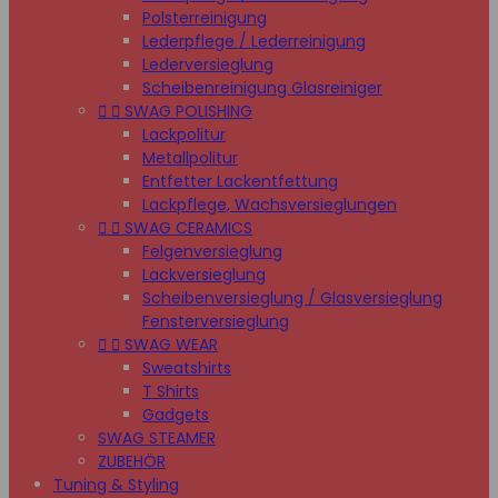
Polsterreinigung
Lederpflege / Lederreinigung
Lederversieglung
Scheibenreinigung Glasreiniger


SWAG POLISHING
Lackpolitur
Metallpolitur
Entfetter Lackentfettung
Lackpflege, Wachsversieglungen


SWAG CERAMICS
Felgenversieglung
Lackversieglung
Scheibenversieglung / Glasversieglung
Fensterversieglung


SWAG WEAR
Sweatshirts
T Shirts
Gadgets
SWAG STEAMER
ZUBEHÖR
Tuning & Styling