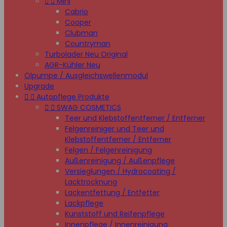


Mini
Cabrio
Cooper
Clubman
Countryman
Turbolader Neu Original
AGR-Kühler Neu
Ölpumpe / Ausgleichswellenmodul
Upgrade


Autopflege Produkte


SWAG COSMETICS
Teer und Klebstoffentferner / Entferner
Felgenreiniger und Teer und
Klebstoffentferner / Entferner
Felgen / Felgenreinigung
Außenreinigung / Außenpflege
Versieglungen / Hydrocoating /
Lacktrocknung
Lackentfettung / Entfetter
Lackpflege
Kunststoff und Reifenpflege
Innenpflege / Innenreinigung