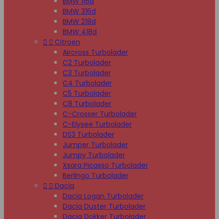
BMW 116d
BMW 316d
BMW 218d
BMW 418d


Citroen
Aircross Turbolader
C2 Turbolader
C3 Turbolader
C4 Turbolader
C5 Turbolader
C8 Turbolader
C-Crosser Turbolader
C-Elysee Turbolader
DS3 Turbolader
Jumper Turbolader
Jumpy Turbolader
Xsara Picasso Turbolader
Berlingo Turbolader


Dacia
Dacia Logan Turbolader
Dacia Duster Turbolader
Dacia Dokker Turbolader