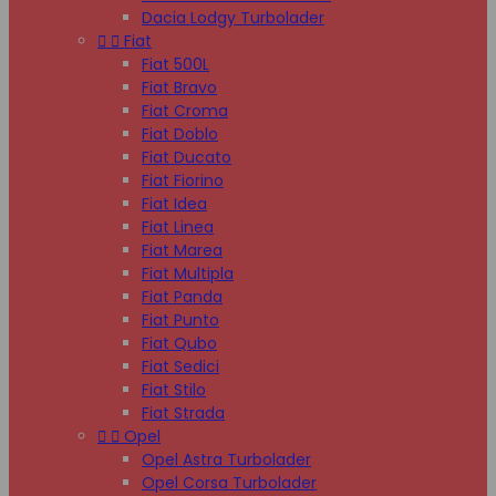
Dacia Lodgy Turbolader


Fiat
Fiat 500L
Fiat Bravo
Fiat Croma
Fiat Doblo
Fiat Ducato
Fiat Fiorino
Fiat Idea
Fiat Linea
Fiat Marea
Fiat Multipla
Fiat Panda
Fiat Punto
Fiat Qubo
Fiat Sedici
Fiat Stilo
Fiat Strada


Opel
Opel Astra Turbolader
Opel Corsa Turbolader