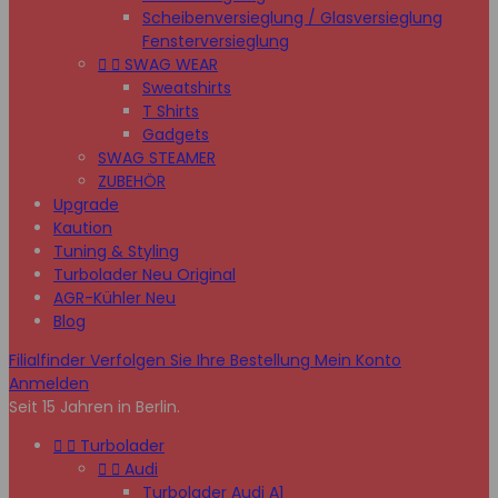
Scheibenversieglung / Glasversieglung
Fensterversieglung


SWAG WEAR
Sweatshirts
T Shirts
Gadgets
SWAG STEAMER
ZUBEHÖR
Upgrade
Kaution
Tuning & Styling
Turbolader Neu Original
AGR-Kühler Neu
Blog
Filialfinder
Verfolgen Sie Ihre Bestellung
Mein Konto
Anmelden
Seit 15 Jahren in Berlin.


Turbolader


Audi
Turbolader Audi A1