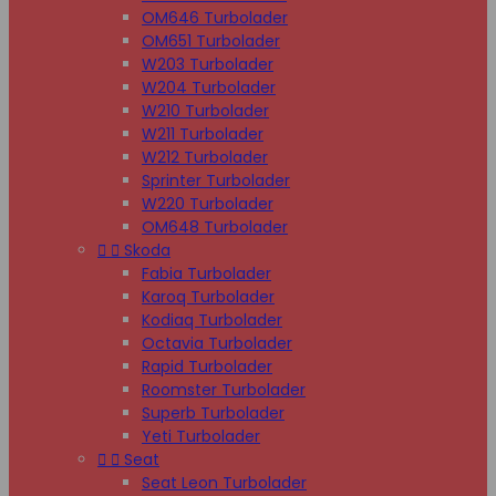
OM646 Turbolader
OM651 Turbolader
W203 Turbolader
W204 Turbolader
W210 Turbolader
W211 Turbolader
W212 Turbolader
Sprinter Turbolader
W220 Turbolader
OM648 Turbolader


Skoda
Fabia Turbolader
Karoq Turbolader
Kodiaq Turbolader
Octavia Turbolader
Rapid Turbolader
Roomster Turbolader
Superb Turbolader
Yeti Turbolader


Seat
Seat Leon Turbolader