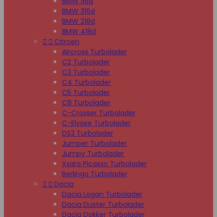
BMW 116d
BMW 316d
BMW 218d
BMW 418d


Citroen
Aircross Turbolader
C2 Turbolader
C3 Turbolader
C4 Turbolader
C5 Turbolader
C8 Turbolader
C-Crosser Turbolader
C-Elysee Turbolader
DS3 Turbolader
Jumper Turbolader
Jumpy Turbolader
Xsara Picasso Turbolader
Berlingo Turbolader


Dacia
Dacia Logan Turbolader
Dacia Duster Turbolader
Dacia Dokker Turbolader