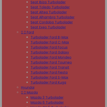
Seat Ibiza Turbolader
Seat Toledo Turbolader
Seat Altea Turbolader
Seat Alhambra Turbolader
Seat Cordoba Turbolader
Seat Exeo Turbolader


Ford
Turbolader Ford B-Max
Turbolader Ford C-Max
Turbolader Ford Focus
Turbolader Ford Galaxy
Turbolader Ford Mondeo
Turbolader Ford Tourneo
Turbolader Ford Transit
Turbolader Ford Fiesta
Turbolader Ford S-Max
Turbolader Ford Kuga
Hyundai


Mazda
Mazda 3 Turbolader
Mazda 6 Turbolader