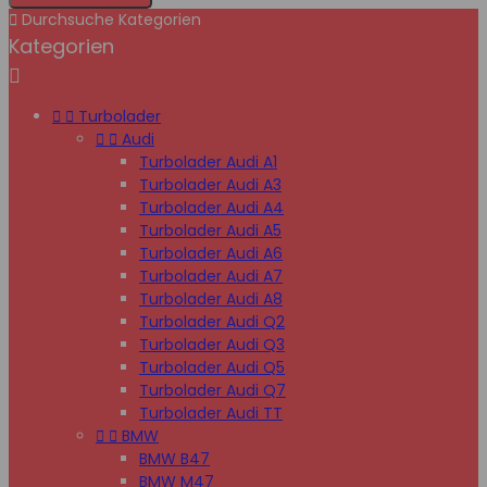

Durchsuche Kategorien
Kategorien



Turbolader


Audi
Turbolader Audi A1
Turbolader Audi A3
Turbolader Audi A4
Turbolader Audi A5
Turbolader Audi A6
Turbolader Audi A7
Turbolader Audi A8
Turbolader Audi Q2
Turbolader Audi Q3
Turbolader Audi Q5
Turbolader Audi Q7
Turbolader Audi TT


BMW
BMW B47
BMW M47