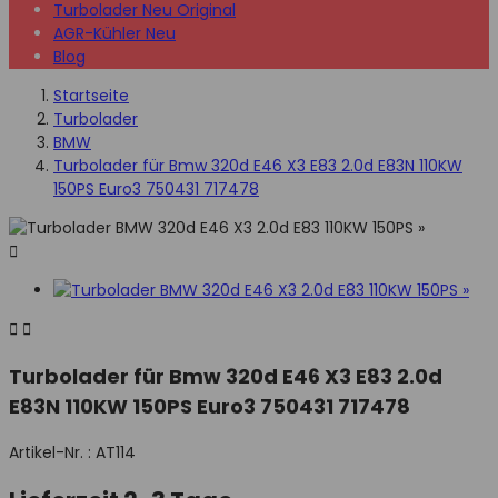
Turbolader Neu Original
AGR-Kühler Neu
Blog
Startseite
Turbolader
BMW
Turbolader für Bmw 320d E46 X3 E83 2.0d E83N 110KW
150PS Euro3 750431 717478



Turbolader für Bmw 320d E46 X3 E83 2.0d
E83N 110KW 150PS Euro3 750431 717478
Artikel-Nr. :
AT114