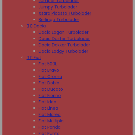
Jumper Turbolader
Jumpy Turbolader
Xsara Picasso Turbolader
Berlingo Turbolader


Dacia
Dacia Logan Turbolader
Dacia Duster Turbolader
Dacia Dokker Turbolader
Dacia Lodgy Turbolader


Fiat
Fiat 500L
Fiat Bravo
Fiat Croma
Fiat Doblo
Fiat Ducato
Fiat Fiorino
Fiat Idea
Fiat Linea
Fiat Marea
Fiat Multipla
Fiat Panda
Fiat Punto