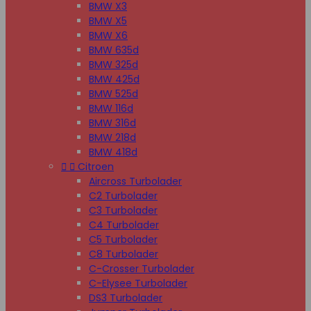
BMW X3
BMW X5
BMW X6
BMW 635d
BMW 325d
BMW 425d
BMW 525d
BMW 116d
BMW 316d
BMW 218d
BMW 418d


Citroen
Aircross Turbolader
C2 Turbolader
C3 Turbolader
C4 Turbolader
C5 Turbolader
C8 Turbolader
C-Crosser Turbolader
C-Elysee Turbolader
DS3 Turbolader