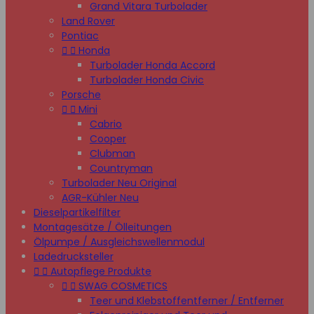
Grand Vitara Turbolader
Land Rover
Pontiac


Honda
Turbolader Honda Accord
Turbolader Honda Civic
Porsche


Mini
Cabrio
Cooper
Clubman
Countryman
Turbolader Neu Original
AGR-Kühler Neu
Dieselpartikelfilter
Montagesätze / Ölleitungen
Ölpumpe / Ausgleichswellenmodul
Ladedrucksteller


Autopflege Produkte


SWAG COSMETICS
Teer und Klebstoffentferner / Entferner