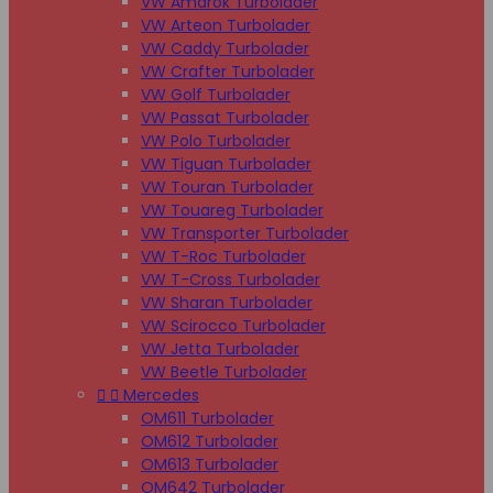
VW Amarok Turbolader
VW Arteon Turbolader
VW Caddy Turbolader
VW Crafter Turbolader
VW Golf Turbolader
VW Passat Turbolader
VW Polo Turbolader
VW Tiguan Turbolader
VW Touran Turbolader
VW Touareg Turbolader
VW Transporter Turbolader
VW T-Roc Turbolader
VW T-Cross Turbolader
VW Sharan Turbolader
VW Scirocco Turbolader
VW Jetta Turbolader
VW Beetle Turbolader


Mercedes
OM611 Turbolader
OM612 Turbolader
OM613 Turbolader
OM642 Turbolader