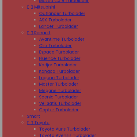
Mazda CX 5 Turbolader


Mitsubishi
Outlander Turbolader
ASX Turbolader
Lancer Turbolader


Renault
Avantime Turbolader
Clio Turbolader
Espace Turbolader
Fluence Turbolader
Kadjar Turbolader
Kangoo Turbolader
Laguna Turbolader
Master Turbolader
Megane Turbolader
Scenic Turbolader
Vel Satis Turbolader
Captur Turbolader
Smart


Toyota
Toyota Auris Turbolader
Toyota Avensis Turbolader