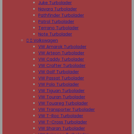
Juke Turbolader
Navara Turbolader
Pathfinder Turbolader
Patrol Turbolader
Terrano Turbolader
Note Turbolader


Volkswagen
VW Amarok Turbolader
VW Arteon Turbolader
VW Caddy Turbolader
VW Crafter Turbolader
VW Golf Turbolader
VW Passat Turbolader
VW Polo Turbolader
VW Tiguan Turbolader
VW Touran Turbolader
VW Touareg Turbolader
VW Transporter Turbolader
VW T-Roc Turbolader
VW T-Cross Turbolader
VW Sharan Turbolader