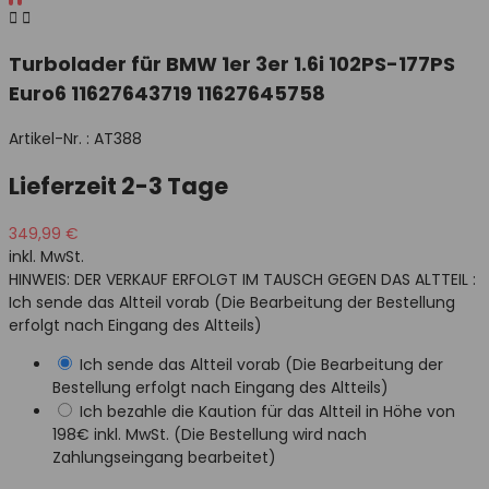


Turbolader für BMW 1er 3er 1.6i 102PS-177PS
Euro6 11627643719 11627645758
Artikel-Nr. :
AT388
Lieferzeit 2-3 Tage
349,99 €
inkl. MwSt.
HINWEIS: DER VERKAUF ERFOLGT IM TAUSCH GEGEN DAS ALTTEIL :
Ich sende das Altteil vorab (Die Bearbeitung der Bestellung
erfolgt nach Eingang des Altteils)
Ich sende das Altteil vorab (Die Bearbeitung der
Bestellung erfolgt nach Eingang des Altteils)
Ich bezahle die Kaution für das Altteil in Höhe von
198€ inkl. MwSt. (Die Bestellung wird nach
Zahlungseingang bearbeitet)