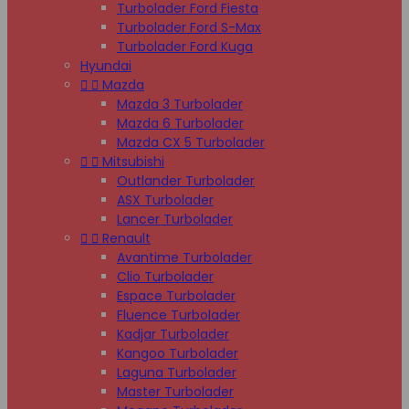
Turbolader Ford Fiesta
Turbolader Ford S-Max
Turbolader Ford Kuga
Hyundai


Mazda
Mazda 3 Turbolader
Mazda 6 Turbolader
Mazda CX 5 Turbolader


Mitsubishi
Outlander Turbolader
ASX Turbolader
Lancer Turbolader


Renault
Avantime Turbolader
Clio Turbolader
Espace Turbolader
Fluence Turbolader
Kadjar Turbolader
Kangoo Turbolader
Laguna Turbolader
Master Turbolader