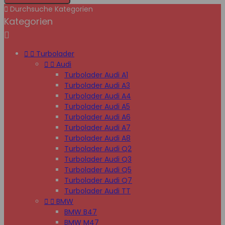

Durchsuche Kategorien
Kategorien



Turbolader


Audi
Turbolader Audi A1
Turbolader Audi A3
Turbolader Audi A4
Turbolader Audi A5
Turbolader Audi A6
Turbolader Audi A7
Turbolader Audi A8
Turbolader Audi Q2
Turbolader Audi Q3
Turbolader Audi Q5
Turbolader Audi Q7
Turbolader Audi TT


BMW
BMW B47
BMW M47