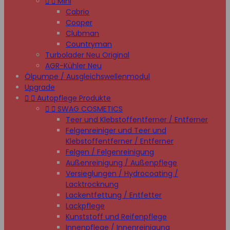


Mini
Cabrio
Cooper
Clubman
Countryman
Turbolader Neu Original
AGR-Kühler Neu
Ölpumpe / Ausgleichswellenmodul
Upgrade


Autopflege Produkte


SWAG COSMETICS
Teer und Klebstoffentferner / Entferner
Felgenreiniger und Teer und
Klebstoffentferner / Entferner
Felgen / Felgenreinigung
Außenreinigung / Außenpflege
Versieglungen / Hydrocoating /
Lacktrocknung
Lackentfettung / Entfetter
Lackpflege
Kunststoff und Reifenpflege
Innenpflege / Innenreinigung