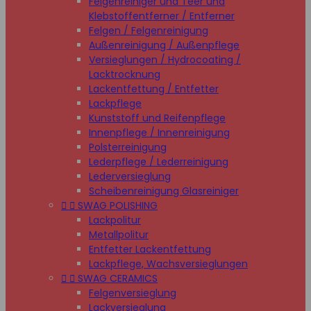
Felgenreiniger und Teer und
Klebstoffentferner / Entferner
Felgen / Felgenreinigung
Außenreinigung / Außenpflege
Versieglungen / Hydrocoating /
Lacktrocknung
Lackentfettung / Entfetter
Lackpflege
Kunststoff und Reifenpflege
Innenpflege / Innenreinigung
Polsterreinigung
Lederpflege / Lederreinigung
Lederversieglung
Scheibenreinigung Glasreiniger


SWAG POLISHING
Lackpolitur
Metallpolitur
Entfetter Lackentfettung
Lackpflege, Wachsversieglungen


SWAG CERAMICS
Felgenversieglung
Lackversieglung