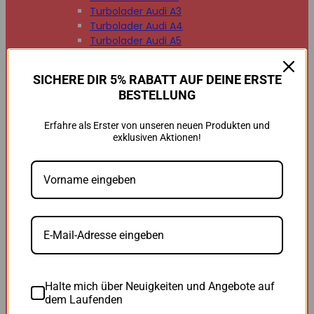
Turbolader Audi A3
Turbolader Audi A4
Turbolader Audi A5
Turbolader Audi A6
Turbolader Audi A7
SICHERE DIR 5% RABATT AUF DEINE ERSTE
Turbolader Audi A8
BESTELLUNG
Turbolader Audi Q2
Turbolader Audi Q3
Erfahre als Erster von unseren neuen Produkten und
Turbolader Audi Q5
exklusiven Aktionen!
Turbolader Audi Q7
Turbolader Audi TT


BMW
BMW B47
BMW M47
BMW M57
BMW N47
BMW N54
BMW N55
BMW N57
Halte mich über Neuigkeiten und Angebote auf
BMW 118d
dem Laufenden
BMW 120d