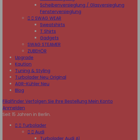
Scheibenversieglung / Glasversieglung
Fensterversieglung


SWAG WEAR
Sweatshirts
T Shirts
Gadgets
SWAG STEAMER
ZUBEHÖR
Upgrade
Kaution
Tuning & Styling
Turbolader Neu Original
AGR-Kühler Neu
Blog
Filialfinder
Verfolgen Sie Ihre Bestellung
Mein Konto
Anmelden
Seit 15 Jahren in Berlin.


Turbolader


Audi
Turbolader Audi A1