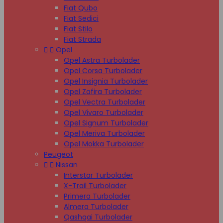
Fiat Qubo
Fiat Sedici
Fiat Stilo
Fiat Strada


Opel
Opel Astra Turbolader
Opel Corsa Turbolader
Opel Insignia Turbolader
Opel Zafira Turbolader
Opel Vectra Turbolader
Opel Vivaro Turbolader
Opel Signum Turbolader
Opel Meriva Turbolader
Opel Mokka Turbolader
Peugeot


Nissan
Interstar Turbolader
X-Trail Turbolader
Primera Turbolader
Almera Turbolader
Qashqai Turbolader