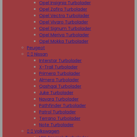
Opel Insignia Turbolader
Opel Zafira Turbolader
Opel Vectra Turbolader
Opel Vivaro Turbolader
Opel Signum Turbolader
Opel Meriva Turbolader
Opel Mokka Turbolader
Peugeot


Nissan
Interstar Turbolader
X-Trail Turbolader
Primera Turbolader
Almera Turbolader
Qashqai Turbolader
Juke Turbolader
Navara Turbolader
Pathfinder Turbolader
Patrol Turbolader
Terrano Turbolader
Note Turbolader


Volkswagen