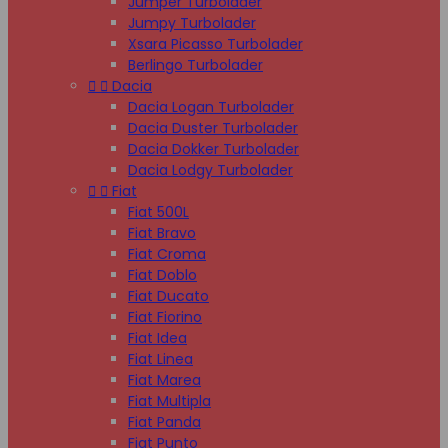
Jumper Turbolader
Jumpy Turbolader
Xsara Picasso Turbolader
Berlingo Turbolader


Dacia
Dacia Logan Turbolader
Dacia Duster Turbolader
Dacia Dokker Turbolader
Dacia Lodgy Turbolader


Fiat
Fiat 500L
Fiat Bravo
Fiat Croma
Fiat Doblo
Fiat Ducato
Fiat Fiorino
Fiat Idea
Fiat Linea
Fiat Marea
Fiat Multipla
Fiat Panda
Fiat Punto