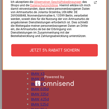
BMW 125d
Ich akzeptiere die
Allgemeinen Geschäftsbedingungen
des
Shops und die
Datenschutzrichtlinie
. Hiermit erkläre ich mich
BMW 220d
damit einverstanden, dass meine personenbezogenen Daten
BMW 225d
von Artmaxturbo.de Jolanta Grzemba, USt-IdNr. DE
269368848, Nonnendammallee 6, 13599 Berlin, verarbeitet
BMW 318d
werden, soweit dies für die Nutzung der von Artmaxturbo.de
BMW 320d
angebotenen Dienstleistungen erforderlich ist. Dies schließt
die Weitergabe meiner personenbezogenen Daten an Dritte
BMW 330d
ein, die Artmaxturbo.de bei der Erbringung von
BMW 335d
Dienstleistungen im Zusammenhang mit der
Bestellabwicklung und Zahlungsabwicklung unterstützen.
BMW 518d
BMW 520d
BMW 530d
JETZT 5% RABATT SICHERN
BMW 535d
BMW 730d
BMW 740d
BMW X1
BMW X3
BMW X5
BMW X6
BMW 635d
BMW 325d
BMW 425d
BMW 525d