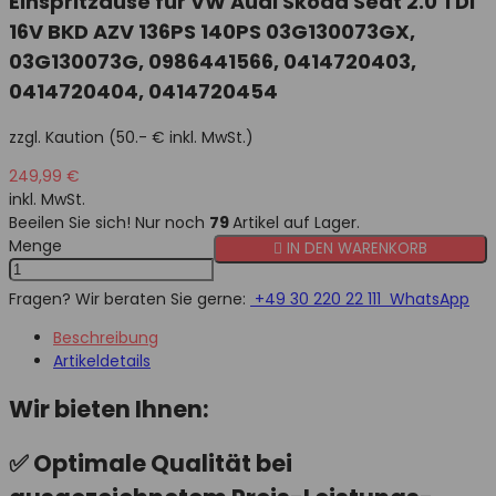
Einspritzdüse für VW Audi Skoda Seat 2.0 TDI
16V BKD AZV 136PS 140PS 03G130073GX,
03G130073G, 0986441566, 0414720403,
0414720404, 0414720454
zzgl.
Kaution (50.- € inkl. MwSt.)
249,99 €
inkl. MwSt.
Beeilen Sie sich! Nur noch
79
Artikel auf Lager.
Menge

IN DEN WARENKORB
Fragen? Wir beraten Sie gerne:
+49 30 220 22 111
WhatsApp
Beschreibung
Artikeldetails
Wir bieten Ihnen:
✅
Optimale Qualität
bei