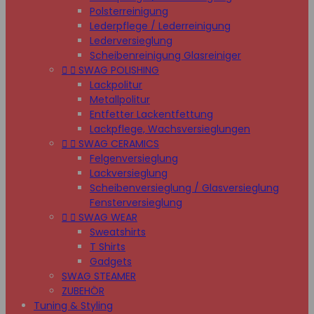
Polsterreinigung
Lederpflege / Lederreinigung
Lederversieglung
Scheibenreinigung Glasreiniger


SWAG POLISHING
Lackpolitur
Metallpolitur
Entfetter Lackentfettung
Lackpflege, Wachsversieglungen


SWAG CERAMICS
Felgenversieglung
Lackversieglung
Scheibenversieglung / Glasversieglung
Fensterversieglung


SWAG WEAR
Sweatshirts
T Shirts
Gadgets
SWAG STEAMER
ZUBEHÖR
Tuning & Styling