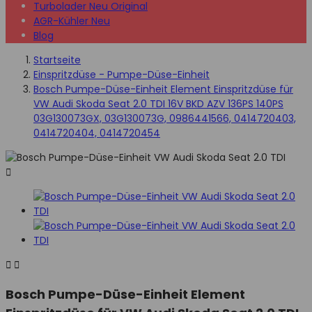
Turbolader Neu Original
AGR-Kühler Neu
Blog
Startseite
Einspritzdüse - Pumpe-Düse-Einheit
Bosch Pumpe-Düse-Einheit Element Einspritzdüse für
VW Audi Skoda Seat 2.0 TDI 16V BKD AZV 136PS 140PS
03G130073GX, 03G130073G, 0986441566, 0414720403,
0414720404, 0414720454



Bosch Pumpe-Düse-Einheit Element