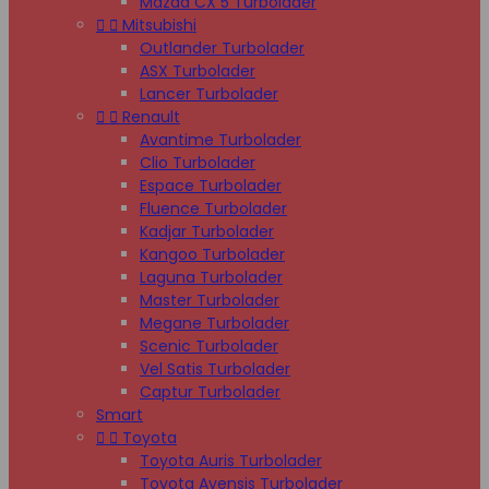
Mazda CX 5 Turbolader


Mitsubishi
Outlander Turbolader
ASX Turbolader
Lancer Turbolader


Renault
Avantime Turbolader
Clio Turbolader
Espace Turbolader
Fluence Turbolader
Kadjar Turbolader
Kangoo Turbolader
Laguna Turbolader
Master Turbolader
Megane Turbolader
Scenic Turbolader
Vel Satis Turbolader
Captur Turbolader
Smart


Toyota
Toyota Auris Turbolader
Toyota Avensis Turbolader