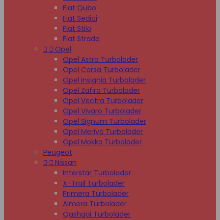
Fiat Qubo
Fiat Sedici
Fiat Stilo
Fiat Strada


Opel
Opel Astra Turbolader
Opel Corsa Turbolader
Opel Insignia Turbolader
Opel Zafira Turbolader
Opel Vectra Turbolader
Opel Vivaro Turbolader
Opel Signum Turbolader
Opel Meriva Turbolader
Opel Mokka Turbolader
Peugeot


Nissan
Interstar Turbolader
X-Trail Turbolader
Primera Turbolader
Almera Turbolader
Qashqai Turbolader