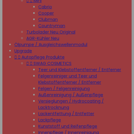


Mini
Cabrio
Cooper
Clubman
Countryman
Turbolader Neu Original
AGR-Kühler Neu
Ölpumpe / Ausgleichswellenmodul
Upgrade


Autopflege Produkte


SWAG COSMETICS
Teer und Klebstoffentferner / Entferner
Felgenreiniger und Teer und
Klebstoffentferner / Entferner
Felgen / Felgenreinigung
Außenreinigung / Außenpflege
Versieglungen / Hydrocoating /
Lacktrocknung
Lackentfettung / Entfetter
Lackpflege
Kunststoff und Reifenpflege
Innenpflege / Innenreinigung