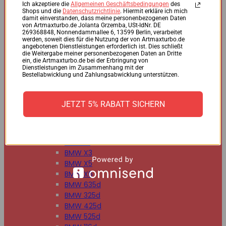
BMW 125d
Ich akzeptiere die
Allgemeinen Geschäftsbedingungen
des
Shops und die
Datenschutzrichtlinie
. Hiermit erkläre ich mich
BMW 220d
damit einverstanden, dass meine personenbezogenen Daten
BMW 225d
von Artmaxturbo.de Jolanta Grzemba, USt-IdNr. DE
269368848, Nonnendammallee 6, 13599 Berlin, verarbeitet
BMW 318d
werden, soweit dies für die Nutzung der von Artmaxturbo.de
BMW 320d
angebotenen Dienstleistungen erforderlich ist. Dies schließt
die Weitergabe meiner personenbezogenen Daten an Dritte
BMW 330d
ein, die Artmaxturbo.de bei der Erbringung von
BMW 335d
Dienstleistungen im Zusammenhang mit der
Bestellabwicklung und Zahlungsabwicklung unterstützen.
BMW 518d
BMW 520d
BMW 530d
JETZT 5% RABATT SICHERN
BMW 535d
BMW 730d
BMW 740d
BMW X1
BMW X3
BMW X5
BMW X6
BMW 635d
BMW 325d
BMW 425d
BMW 525d