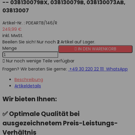
-- 038130079BX, 038130079B, 038130073AB,
03813007
Artikel-Nr. :
PDEARTB/146/R
249,99 €
inkl. MwSt.
Beeilen Sie sich! Nur noch
2
Artikel auf Lager.
Menge

IN DEN WARENKORB

Nur noch wenige Teile verfügbar
Fragen? Wir beraten Sie gerne:
+49 30 220 22 111
WhatsApp
Beschreibung
Artikeldetails
Wir bieten Ihnen:
✅
Optimale Qualität
bei
ausgezeichnetem Preis-Leistungs-
Verhältnis