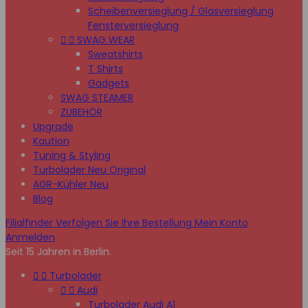
Scheibenversieglung / Glasversieglung
Fensterversieglung


SWAG WEAR
Sweatshirts
T Shirts
Gadgets
SWAG STEAMER
ZUBEHÖR
Upgrade
Kaution
Tuning & Styling
Turbolader Neu Original
AGR-Kühler Neu
Blog
Filialfinder
Verfolgen Sie Ihre Bestellung
Mein Konto
Anmelden
Seit 15 Jahren in Berlin.


Turbolader


Audi
Turbolader Audi A1