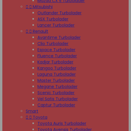
Mazda CX 5 Turbolader


Mitsubishi
Outlander Turbolader
ASX Turbolader
Lancer Turbolader


Renault
Avantime Turbolader
Clio Turbolader
Espace Turbolader
Fluence Turbolader
Kadjar Turbolader
Kangoo Turbolader
Laguna Turbolader
Master Turbolader
Megane Turbolader
Scenic Turbolader
Vel Satis Turbolader
Captur Turbolader
Smart


Toyota
Toyota Auris Turbolader
Toyota Avensis Turbolader