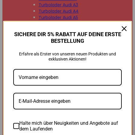
Turbolader Audi A3
Turbolader Audi A4
Turbolader Audi A5
Turbolader Audi A6
Turbolader Audi A7
SICHERE DIR 5% RABATT AUF DEINE ERSTE
Turbolader Audi A8
BESTELLUNG
Turbolader Audi Q2
Turbolader Audi Q3
Erfahre als Erster von unseren neuen Produkten und
Turbolader Audi Q5
exklusiven Aktionen!
Turbolader Audi Q7
Turbolader Audi TT


BMW
BMW B47
BMW M47
BMW M57
BMW N47
BMW N54
BMW N55
BMW N57
Halte mich über Neuigkeiten und Angebote auf
BMW 118d
dem Laufenden
BMW 120d