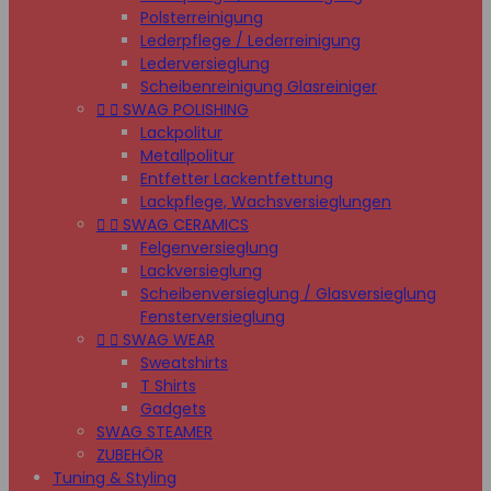
Polsterreinigung
Lederpflege / Lederreinigung
Lederversieglung
Scheibenreinigung Glasreiniger


SWAG POLISHING
Lackpolitur
Metallpolitur
Entfetter Lackentfettung
Lackpflege, Wachsversieglungen


SWAG CERAMICS
Felgenversieglung
Lackversieglung
Scheibenversieglung / Glasversieglung
Fensterversieglung


SWAG WEAR
Sweatshirts
T Shirts
Gadgets
SWAG STEAMER
ZUBEHÖR
Tuning & Styling