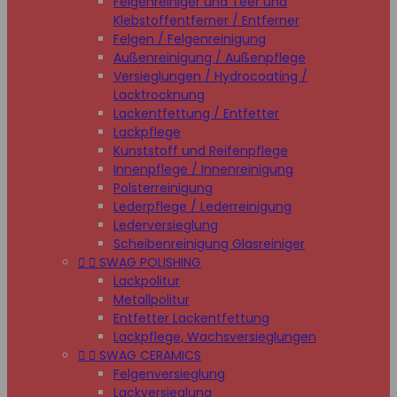
Felgenreiniger und Teer und
Klebstoffentferner / Entferner
Felgen / Felgenreinigung
Außenreinigung / Außenpflege
Versieglungen / Hydrocoating /
Lacktrocknung
Lackentfettung / Entfetter
Lackpflege
Kunststoff und Reifenpflege
Innenpflege / Innenreinigung
Polsterreinigung
Lederpflege / Lederreinigung
Lederversieglung
Scheibenreinigung Glasreiniger


SWAG POLISHING
Lackpolitur
Metallpolitur
Entfetter Lackentfettung
Lackpflege, Wachsversieglungen


SWAG CERAMICS
Felgenversieglung
Lackversieglung