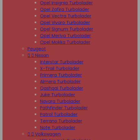
Opel Insignia Turbolader
Opel Zafira Turbolader
Opel Vectra Turbolader
Opel Vivaro Turbolader
Opel Signum Turbolader
Opel Meriva Turbolader
Opel Mokka Turbolader
Peugeot


Nissan
Interstar Turbolader
X-Trail Turbolader
Primera Turbolader
Almera Turbolader
Qashqai Turbolader
Juke Turbolader
Navara Turbolader
Pathfinder Turbolader
Patrol Turbolader
Terrano Turbolader
Note Turbolader


Volkswagen