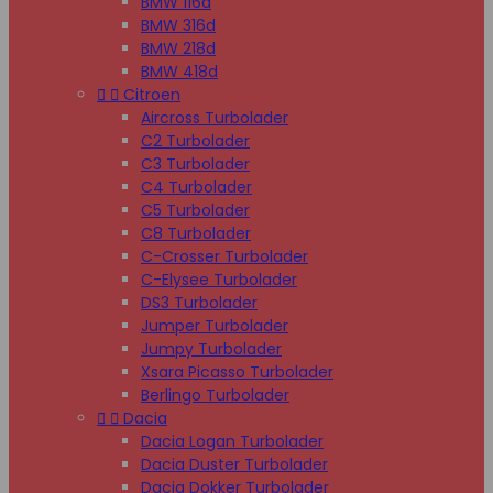
BMW 116d
BMW 316d
BMW 218d
BMW 418d


Citroen
Aircross Turbolader
C2 Turbolader
C3 Turbolader
C4 Turbolader
C5 Turbolader
C8 Turbolader
C-Crosser Turbolader
C-Elysee Turbolader
DS3 Turbolader
Jumper Turbolader
Jumpy Turbolader
Xsara Picasso Turbolader
Berlingo Turbolader


Dacia
Dacia Logan Turbolader
Dacia Duster Turbolader
Dacia Dokker Turbolader