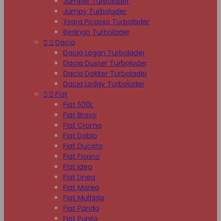
Jumper Turbolader
Jumpy Turbolader
Xsara Picasso Turbolader
Berlingo Turbolader


Dacia
Dacia Logan Turbolader
Dacia Duster Turbolader
Dacia Dokker Turbolader
Dacia Lodgy Turbolader


Fiat
Fiat 500L
Fiat Bravo
Fiat Croma
Fiat Doblo
Fiat Ducato
Fiat Fiorino
Fiat Idea
Fiat Linea
Fiat Marea
Fiat Multipla
Fiat Panda
Fiat Punto