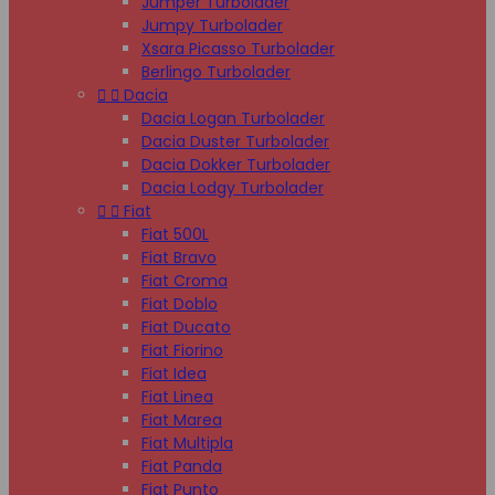
Jumper Turbolader
Jumpy Turbolader
Xsara Picasso Turbolader
Berlingo Turbolader


Dacia
Dacia Logan Turbolader
Dacia Duster Turbolader
Dacia Dokker Turbolader
Dacia Lodgy Turbolader


Fiat
Fiat 500L
Fiat Bravo
Fiat Croma
Fiat Doblo
Fiat Ducato
Fiat Fiorino
Fiat Idea
Fiat Linea
Fiat Marea
Fiat Multipla
Fiat Panda
Fiat Punto