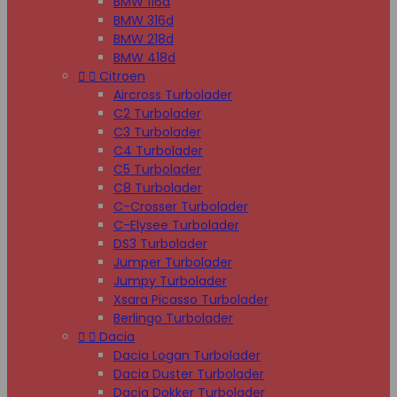
BMW 116d
BMW 316d
BMW 218d
BMW 418d


Citroen
Aircross Turbolader
C2 Turbolader
C3 Turbolader
C4 Turbolader
C5 Turbolader
C8 Turbolader
C-Crosser Turbolader
C-Elysee Turbolader
DS3 Turbolader
Jumper Turbolader
Jumpy Turbolader
Xsara Picasso Turbolader
Berlingo Turbolader


Dacia
Dacia Logan Turbolader
Dacia Duster Turbolader
Dacia Dokker Turbolader