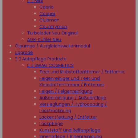


Mini
Cabrio
Cooper
Clubman
Countryman
Turbolader Neu Original
AGR-Kühler Neu
Ölpumpe / Ausgleichswellenmodul
Upgrade


Autopflege Produkte


SWAG COSMETICS
Teer und Klebstoffentferner / Entferner
Felgenreiniger und Teer und
Klebstoffentferner / Entferner
Felgen / Felgenreinigung
Außenreinigung / Außenpflege
Versieglungen / Hydrocoating /
Lacktrocknung
Lackentfettung / Entfetter
Lackpflege
Kunststoff und Reifenpflege
Innenpflege / Innenreinigung