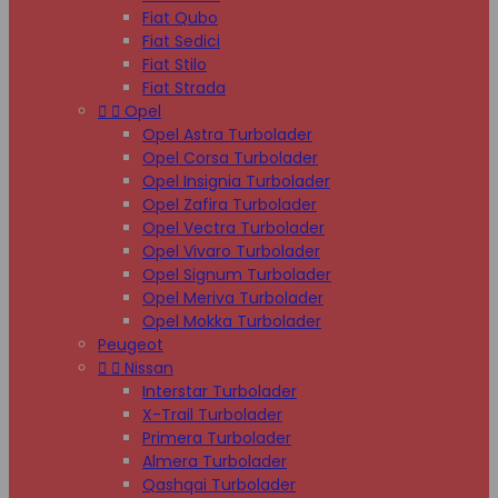
Fiat Qubo
Fiat Sedici
Fiat Stilo
Fiat Strada


Opel
Opel Astra Turbolader
Opel Corsa Turbolader
Opel Insignia Turbolader
Opel Zafira Turbolader
Opel Vectra Turbolader
Opel Vivaro Turbolader
Opel Signum Turbolader
Opel Meriva Turbolader
Opel Mokka Turbolader
Peugeot


Nissan
Interstar Turbolader
X-Trail Turbolader
Primera Turbolader
Almera Turbolader
Qashqai Turbolader