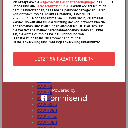
BMW 125d
Ich akzeptiere die
Allgemeinen Geschäftsbedingungen
des
Shops und die
Datenschutzrichtlinie
. Hiermit erkläre ich mich
BMW 220d
damit einverstanden, dass meine personenbezogenen Daten
BMW 225d
von Artmaxturbo.de Jolanta Grzemba, USt-IdNr. DE
269368848, Nonnendammallee 6, 13599 Berlin, verarbeitet
BMW 318d
werden, soweit dies für die Nutzung der von Artmaxturbo.de
BMW 320d
angebotenen Dienstleistungen erforderlich ist. Dies schließt
die Weitergabe meiner personenbezogenen Daten an Dritte
BMW 330d
ein, die Artmaxturbo.de bei der Erbringung von
BMW 335d
Dienstleistungen im Zusammenhang mit der
Bestellabwicklung und Zahlungsabwicklung unterstützen.
BMW 518d
BMW 520d
BMW 530d
JETZT 5% RABATT SICHERN
BMW 535d
BMW 730d
BMW 740d
BMW X1
BMW X3
BMW X5
BMW X6
BMW 635d
BMW 325d
BMW 425d
BMW 525d