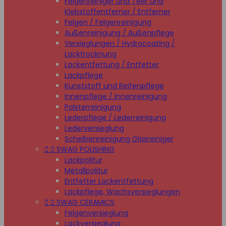
Felgenreiniger und Teer und
Klebstoffentferner / Entferner
Felgen / Felgenreinigung
Außenreinigung / Außenpflege
Versieglungen / Hydrocoating /
Lacktrocknung
Lackentfettung / Entfetter
Lackpflege
Kunststoff und Reifenpflege
Innenpflege / Innenreinigung
Polsterreinigung
Lederpflege / Lederreinigung
Lederversieglung
Scheibenreinigung Glasreiniger


SWAG POLISHING
Lackpolitur
Metallpolitur
Entfetter Lackentfettung
Lackpflege, Wachsversieglungen


SWAG CERAMICS
Felgenversieglung
Lackversieglung