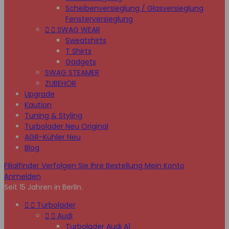
Scheibenversieglung / Glasversieglung
Fensterversieglung


SWAG WEAR
Sweatshirts
T Shirts
Gadgets
SWAG STEAMER
ZUBEHÖR
Upgrade
Kaution
Tuning & Styling
Turbolader Neu Original
AGR-Kühler Neu
Blog
Filialfinder
Verfolgen Sie Ihre Bestellung
Mein Konto
Anmelden
Seit 15 Jahren in Berlin.


Turbolader


Audi
Turbolader Audi A1