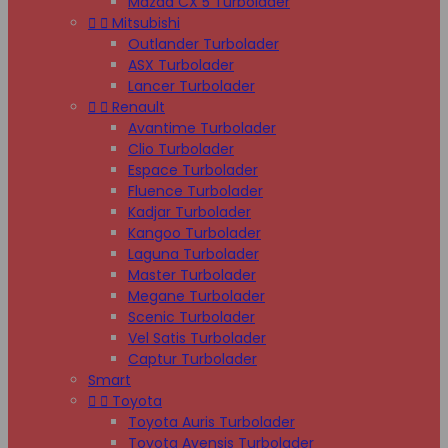
Mazda CX 5 Turbolader


Mitsubishi
Outlander Turbolader
ASX Turbolader
Lancer Turbolader


Renault
Avantime Turbolader
Clio Turbolader
Espace Turbolader
Fluence Turbolader
Kadjar Turbolader
Kangoo Turbolader
Laguna Turbolader
Master Turbolader
Megane Turbolader
Scenic Turbolader
Vel Satis Turbolader
Captur Turbolader
Smart


Toyota
Toyota Auris Turbolader
Toyota Avensis Turbolader