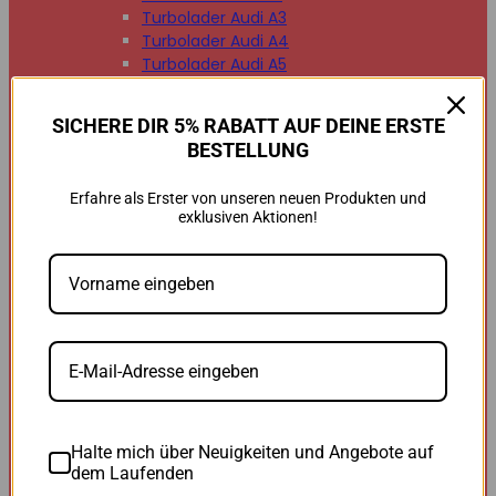
Turbolader Audi A3
Turbolader Audi A4
Turbolader Audi A5
Turbolader Audi A6
Turbolader Audi A7
SICHERE DIR 5% RABATT AUF DEINE ERSTE
Turbolader Audi A8
BESTELLUNG
Turbolader Audi Q2
Turbolader Audi Q3
Erfahre als Erster von unseren neuen Produkten und
Turbolader Audi Q5
exklusiven Aktionen!
Turbolader Audi Q7
Turbolader Audi TT


BMW
BMW B47
BMW M47
BMW M57
BMW N47
BMW N54
BMW N55
BMW N57
Halte mich über Neuigkeiten und Angebote auf
BMW 118d
dem Laufenden
BMW 120d