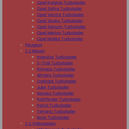
Opel Insignia Turbolader
Opel Zafira Turbolader
Opel Vectra Turbolader
Opel Vivaro Turbolader
Opel Signum Turbolader
Opel Meriva Turbolader
Opel Mokka Turbolader
Peugeot


Nissan
Interstar Turbolader
X-Trail Turbolader
Primera Turbolader
Almera Turbolader
Qashqai Turbolader
Juke Turbolader
Navara Turbolader
Pathfinder Turbolader
Patrol Turbolader
Terrano Turbolader
Note Turbolader


Volkswagen