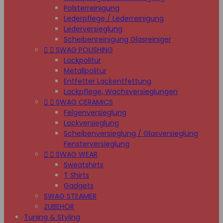
Polsterreinigung
Lederpflege / Lederreinigung
Lederversieglung
Scheibenreinigung Glasreiniger


SWAG POLISHING
Lackpolitur
Metallpolitur
Entfetter Lackentfettung
Lackpflege, Wachsversieglungen


SWAG CERAMICS
Felgenversieglung
Lackversieglung
Scheibenversieglung / Glasversieglung
Fensterversieglung


SWAG WEAR
Sweatshirts
T Shirts
Gadgets
SWAG STEAMER
ZUBEHÖR
Tuning & Styling