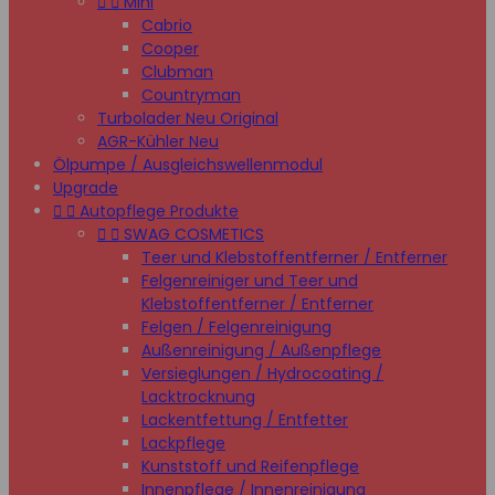


Mini
Cabrio
Cooper
Clubman
Countryman
Turbolader Neu Original
AGR-Kühler Neu
Ölpumpe / Ausgleichswellenmodul
Upgrade


Autopflege Produkte


SWAG COSMETICS
Teer und Klebstoffentferner / Entferner
Felgenreiniger und Teer und
Klebstoffentferner / Entferner
Felgen / Felgenreinigung
Außenreinigung / Außenpflege
Versieglungen / Hydrocoating /
Lacktrocknung
Lackentfettung / Entfetter
Lackpflege
Kunststoff und Reifenpflege
Innenpflege / Innenreinigung