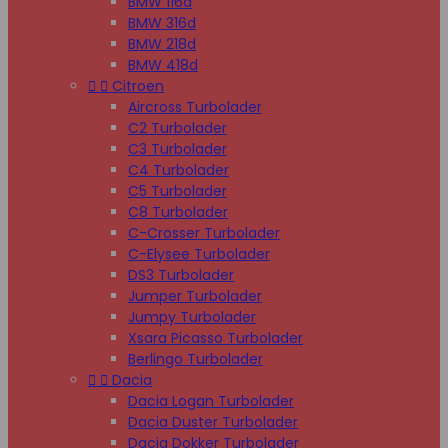
BMW 116d
BMW 316d
BMW 218d
BMW 418d


Citroen
Aircross Turbolader
C2 Turbolader
C3 Turbolader
C4 Turbolader
C5 Turbolader
C8 Turbolader
C-Crosser Turbolader
C-Elysee Turbolader
DS3 Turbolader
Jumper Turbolader
Jumpy Turbolader
Xsara Picasso Turbolader
Berlingo Turbolader


Dacia
Dacia Logan Turbolader
Dacia Duster Turbolader
Dacia Dokker Turbolader