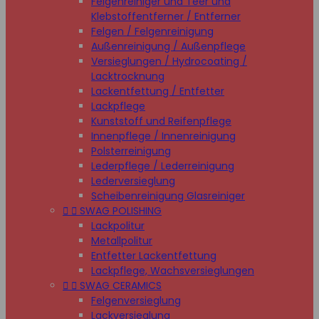
Felgenreiniger und Teer und
Klebstoffentferner / Entferner
Felgen / Felgenreinigung
Außenreinigung / Außenpflege
Versieglungen / Hydrocoating /
Lacktrocknung
Lackentfettung / Entfetter
Lackpflege
Kunststoff und Reifenpflege
Innenpflege / Innenreinigung
Polsterreinigung
Lederpflege / Lederreinigung
Lederversieglung
Scheibenreinigung Glasreiniger


SWAG POLISHING
Lackpolitur
Metallpolitur
Entfetter Lackentfettung
Lackpflege, Wachsversieglungen


SWAG CERAMICS
Felgenversieglung
Lackversieglung