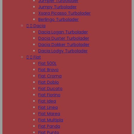
Jumper Turbolader
Jumpy Turbolader
Xsara Picasso Turbolader
Berlingo Turbolader


Dacia
Dacia Logan Turbolader
Dacia Duster Turbolader
Dacia Dokker Turbolader
Dacia Lodgy Turbolader


Fiat
Fiat 500L
Fiat Bravo
Fiat Croma
Fiat Doblo
Fiat Ducato
Fiat Fiorino
Fiat Idea
Fiat Linea
Fiat Marea
Fiat Multipla
Fiat Panda
Fiat Punto