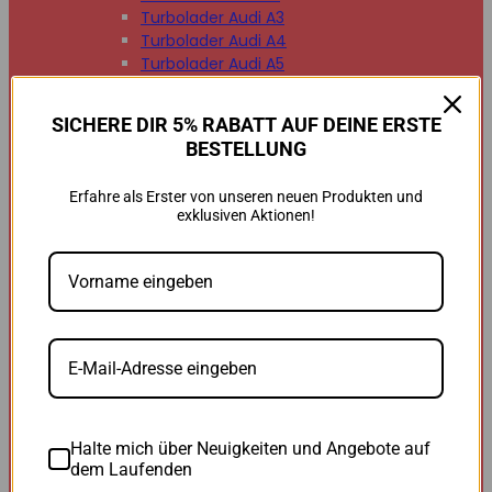
Turbolader Audi A3
Turbolader Audi A4
Turbolader Audi A5
Turbolader Audi A6
Turbolader Audi A7
SICHERE DIR 5% RABATT AUF DEINE ERSTE
Turbolader Audi A8
BESTELLUNG
Turbolader Audi Q2
Turbolader Audi Q3
Erfahre als Erster von unseren neuen Produkten und
Turbolader Audi Q5
exklusiven Aktionen!
Turbolader Audi Q7
Turbolader Audi TT


BMW
BMW B47
BMW M47
BMW M57
BMW N47
BMW N54
BMW N55
BMW N57
Halte mich über Neuigkeiten und Angebote auf
BMW 118d
dem Laufenden
BMW 120d