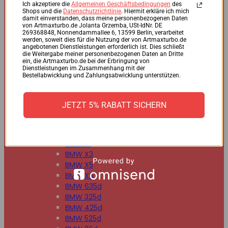
BMW 125d
Ich akzeptiere die
Allgemeinen Geschäftsbedingungen
des
Shops und die
Datenschutzrichtlinie
. Hiermit erkläre ich mich
BMW 220d
damit einverstanden, dass meine personenbezogenen Daten
BMW 225d
von Artmaxturbo.de Jolanta Grzemba, USt-IdNr. DE
269368848, Nonnendammallee 6, 13599 Berlin, verarbeitet
BMW 318d
werden, soweit dies für die Nutzung der von Artmaxturbo.de
BMW 320d
angebotenen Dienstleistungen erforderlich ist. Dies schließt
die Weitergabe meiner personenbezogenen Daten an Dritte
BMW 330d
ein, die Artmaxturbo.de bei der Erbringung von
BMW 335d
Dienstleistungen im Zusammenhang mit der
Bestellabwicklung und Zahlungsabwicklung unterstützen.
BMW 518d
BMW 520d
BMW 530d
JETZT 5% RABATT SICHERN
BMW 535d
BMW 730d
BMW 740d
BMW X1
BMW X3
BMW X5
BMW X6
BMW 635d
BMW 325d
BMW 425d
BMW 525d