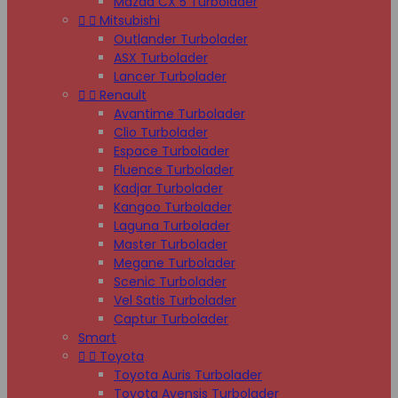
Mazda CX 5 Turbolader


Mitsubishi
Outlander Turbolader
ASX Turbolader
Lancer Turbolader


Renault
Avantime Turbolader
Clio Turbolader
Espace Turbolader
Fluence Turbolader
Kadjar Turbolader
Kangoo Turbolader
Laguna Turbolader
Master Turbolader
Megane Turbolader
Scenic Turbolader
Vel Satis Turbolader
Captur Turbolader
Smart


Toyota
Toyota Auris Turbolader
Toyota Avensis Turbolader