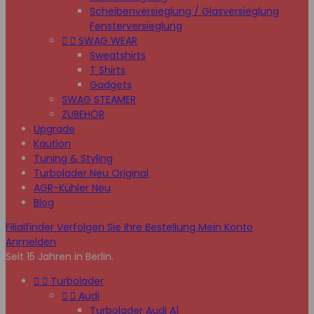
Scheibenversieglung / Glasversieglung
Fensterversieglung


SWAG WEAR
Sweatshirts
T Shirts
Gadgets
SWAG STEAMER
ZUBEHÖR
Upgrade
Kaution
Tuning & Styling
Turbolader Neu Original
AGR-Kühler Neu
Blog
Filialfinder
Verfolgen Sie Ihre Bestellung
Mein Konto
Anmelden
Seit 15 Jahren in Berlin.


Turbolader


Audi
Turbolader Audi A1