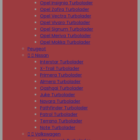
Opel Insignia Turbolader
Opel Zafira Turbolader
Opel Vectra Turbolader
Opel Vivaro Turbolader
Opel Signum Turbolader
Opel Meriva Turbolader
Opel Mokka Turbolader
Peugeot


Nissan
Interstar Turbolader
X-Trail Turbolader
Primera Turbolader
Almera Turbolader
Qashqai Turbolader
Juke Turbolader
Navara Turbolader
Pathfinder Turbolader
Patrol Turbolader
Terrano Turbolader
Note Turbolader


Volkswagen