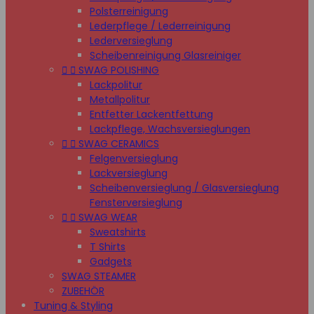
Polsterreinigung
Lederpflege / Lederreinigung
Lederversieglung
Scheibenreinigung Glasreiniger


SWAG POLISHING
Lackpolitur
Metallpolitur
Entfetter Lackentfettung
Lackpflege, Wachsversieglungen


SWAG CERAMICS
Felgenversieglung
Lackversieglung
Scheibenversieglung / Glasversieglung
Fensterversieglung


SWAG WEAR
Sweatshirts
T Shirts
Gadgets
SWAG STEAMER
ZUBEHÖR
Tuning & Styling