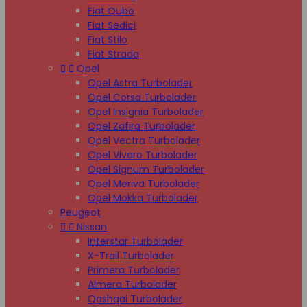
Fiat Qubo
Fiat Sedici
Fiat Stilo
Fiat Strada


Opel
Opel Astra Turbolader
Opel Corsa Turbolader
Opel Insignia Turbolader
Opel Zafira Turbolader
Opel Vectra Turbolader
Opel Vivaro Turbolader
Opel Signum Turbolader
Opel Meriva Turbolader
Opel Mokka Turbolader
Peugeot


Nissan
Interstar Turbolader
X-Trail Turbolader
Primera Turbolader
Almera Turbolader
Qashqai Turbolader