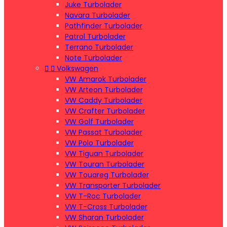
Juke Turbolader
Navara Turbolader
Pathfinder Turbolader
Patrol Turbolader
Terrano Turbolader
Note Turbolader


Volkswagen
VW Amarok Turbolader
VW Arteon Turbolader
VW Caddy Turbolader
VW Crafter Turbolader
VW Golf Turbolader
VW Passat Turbolader
VW Polo Turbolader
VW Tiguan Turbolader
VW Touran Turbolader
VW Touareg Turbolader
VW Transporter Turbolader
VW T-Roc Turbolader
VW T-Cross Turbolader
VW Sharan Turbolader