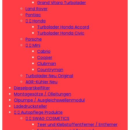
Grand Vitara Turbolader
Land Rover
Pontiac


Honda
Turbolader Honda Accord
Turbolader Honda Civic
Porsche


Mini
Cabrio
Cooper
Clubman
Countryman
Turbolader Neu Original
AGR-Kühler Neu
Dieselpartikelfilter
Montagesätze / Ölleitungen
Ölpumpe / Ausgleichswellenmodul
Ladedrucksteller


Autopflege Produkte


SWAG COSMETICS
Teer und Klebstoffentferner / Entferner