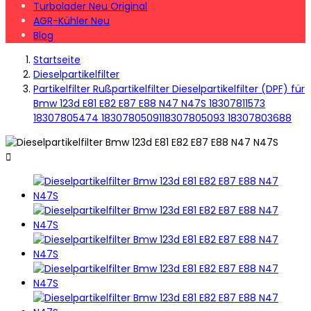
Turbolader Neu Original
AGR-Kühler Neu
Blog
Startseite
Dieselpartikelfilter
Partikelfilter Rußpartikelfilter Dieselpartikelfilter (DPF) für
Bmw 123d E81 E82 E87 E88 N47 N47S 18307811573
18307805474 1830780509118307805093 18307803688
