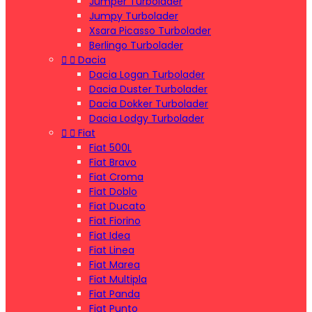
Jumper Turbolader
Jumpy Turbolader
Xsara Picasso Turbolader
Berlingo Turbolader


Dacia
Dacia Logan Turbolader
Dacia Duster Turbolader
Dacia Dokker Turbolader
Dacia Lodgy Turbolader


Fiat
Fiat 500L
Fiat Bravo
Fiat Croma
Fiat Doblo
Fiat Ducato
Fiat Fiorino
Fiat Idea
Fiat Linea
Fiat Marea
Fiat Multipla
Fiat Panda
Fiat Punto