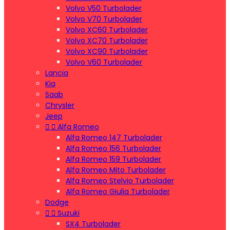
Volvo V50 Turbolader
Volvo V70 Turbolader
Volvo XC60 Turbolader
Volvo XC70 Turbolader
Volvo XC90 Turbolader
Volvo V60 Turbolader
Lancia
Kia
Saab
Chrysler
Jeep


Alfa Romeo
Alfa Romeo 147 Turbolader
Alfa Romeo 156 Turbolader
Alfa Romeo 159 Turbolader
Alfa Romeo Mito Turbolader
Alfa Romeo Stelvio Turbolader
Alfa Romeo Giulia Turbolader
Dodge


Suzuki
SX4 Turbolader