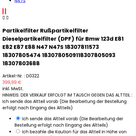


Partikelfilter Rußpartikelfilter
Dieselpartikelfilter (DPF) für Bmw 123d E81
E82 E87 E88 N47 N47S 18307811573
18307805474 1830780509118307805093
18307803688
Artikel-Nr. :
D0322
399,99 €
inkl. MwSt.
HINWEIS: DER VERKAUF ERFOLGT IM TAUSCH GEGEN DAS ALTTEIL :
Ich sende das Altteil vorab (Die Bearbeitung der Bestellung
erfolgt nach Eingang des Altteils)
Ich sende das Altteil vorab (Die Bearbeitung der
Bestellung erfolgt nach Eingang des Altteils)
Ich bezahle die Kaution für das Altteil in Höhe von