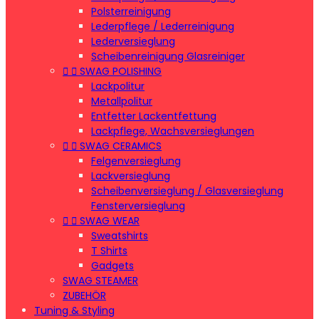
Polsterreinigung
Lederpflege / Lederreinigung
Lederversieglung
Scheibenreinigung Glasreiniger


SWAG POLISHING
Lackpolitur
Metallpolitur
Entfetter Lackentfettung
Lackpflege, Wachsversieglungen


SWAG CERAMICS
Felgenversieglung
Lackversieglung
Scheibenversieglung / Glasversieglung
Fensterversieglung


SWAG WEAR
Sweatshirts
T Shirts
Gadgets
SWAG STEAMER
ZUBEHÖR
Tuning & Styling