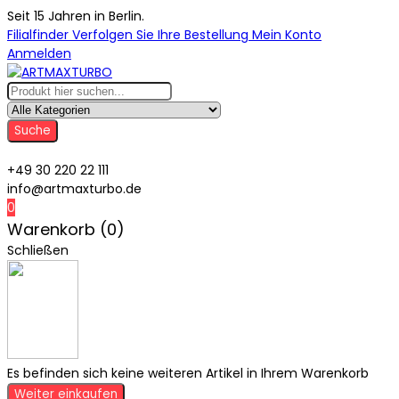
Seit 15 Jahren in Berlin.
Filialfinder
Verfolgen Sie Ihre Bestellung
Mein Konto
Anmelden
Suche
+49 30 220 22 111
info@artmaxturbo.de
0
Warenkorb (0)
Schließen
Es befinden sich keine weiteren Artikel in Ihrem Warenkorb
Weiter einkaufen