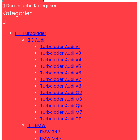

Durchsuche Kategorien
Kategorien



Turbolader


Audi
Turbolader Audi A1
Turbolader Audi A3
Turbolader Audi A4
Turbolader Audi A5
Turbolader Audi A6
Turbolader Audi A7
Turbolader Audi A8
Turbolader Audi Q2
Turbolader Audi Q3
Turbolader Audi Q5
Turbolader Audi Q7
Turbolader Audi TT


BMW
BMW B47
BMW M47