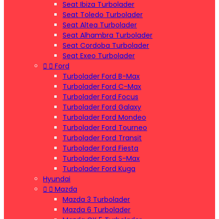
Seat Ibiza Turbolader
Seat Toledo Turbolader
Seat Altea Turbolader
Seat Alhambra Turbolader
Seat Cordoba Turbolader
Seat Exeo Turbolader


Ford
Turbolader Ford B-Max
Turbolader Ford C-Max
Turbolader Ford Focus
Turbolader Ford Galaxy
Turbolader Ford Mondeo
Turbolader Ford Tourneo
Turbolader Ford Transit
Turbolader Ford Fiesta
Turbolader Ford S-Max
Turbolader Ford Kuga
Hyundai


Mazda
Mazda 3 Turbolader
Mazda 6 Turbolader