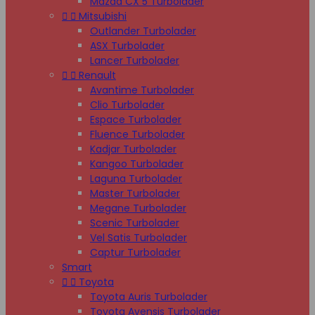
Mazda CX 5 Turbolader


Mitsubishi
Outlander Turbolader
ASX Turbolader
Lancer Turbolader


Renault
Avantime Turbolader
Clio Turbolader
Espace Turbolader
Fluence Turbolader
Kadjar Turbolader
Kangoo Turbolader
Laguna Turbolader
Master Turbolader
Megane Turbolader
Scenic Turbolader
Vel Satis Turbolader
Captur Turbolader
Smart


Toyota
Toyota Auris Turbolader
Toyota Avensis Turbolader