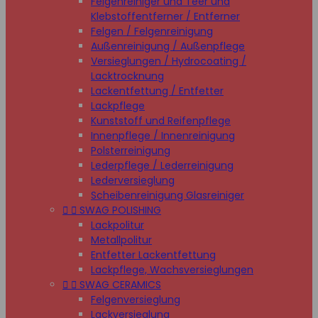
Felgenreiniger und Teer und
Klebstoffentferner / Entferner
Felgen / Felgenreinigung
Außenreinigung / Außenpflege
Versieglungen / Hydrocoating /
Lacktrocknung
Lackentfettung / Entfetter
Lackpflege
Kunststoff und Reifenpflege
Innenpflege / Innenreinigung
Polsterreinigung
Lederpflege / Lederreinigung
Lederversieglung
Scheibenreinigung Glasreiniger


SWAG POLISHING
Lackpolitur
Metallpolitur
Entfetter Lackentfettung
Lackpflege, Wachsversieglungen


SWAG CERAMICS
Felgenversieglung
Lackversieglung