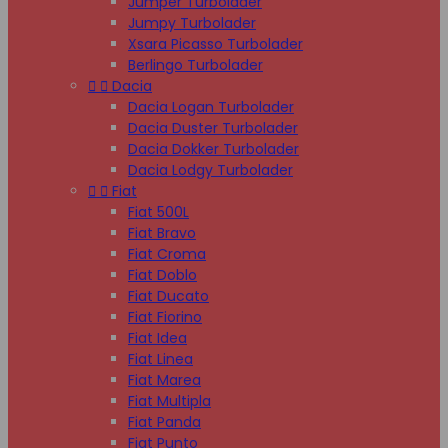
Jumper Turbolader
Jumpy Turbolader
Xsara Picasso Turbolader
Berlingo Turbolader


Dacia
Dacia Logan Turbolader
Dacia Duster Turbolader
Dacia Dokker Turbolader
Dacia Lodgy Turbolader


Fiat
Fiat 500L
Fiat Bravo
Fiat Croma
Fiat Doblo
Fiat Ducato
Fiat Fiorino
Fiat Idea
Fiat Linea
Fiat Marea
Fiat Multipla
Fiat Panda
Fiat Punto