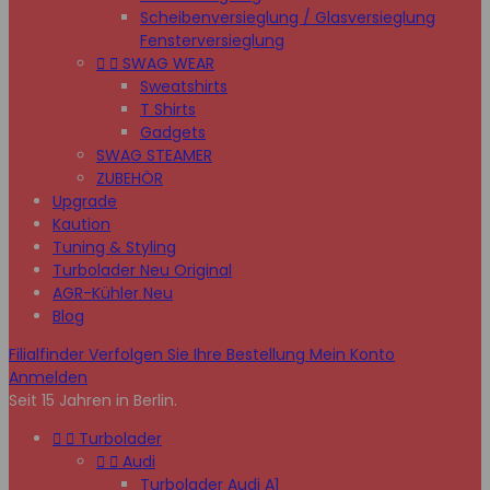
Scheibenversieglung / Glasversieglung
Fensterversieglung


SWAG WEAR
Sweatshirts
T Shirts
Gadgets
SWAG STEAMER
ZUBEHÖR
Upgrade
Kaution
Tuning & Styling
Turbolader Neu Original
AGR-Kühler Neu
Blog
Filialfinder
Verfolgen Sie Ihre Bestellung
Mein Konto
Anmelden
Seit 15 Jahren in Berlin.


Turbolader


Audi
Turbolader Audi A1