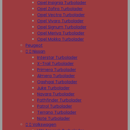
Opel Insignia Turbolader
Opel Zafira Turbolader
Opel Vectra Turbolader
Opel Vivaro Turbolader
Opel Signum Turbolader
Opel Meriva Turbolader
Opel Mokka Turbolader
Peugeot


Nissan
Interstar Turbolader
X-Trail Turbolader
Primera Turbolader
Almera Turbolader
Qashqai Turbolader
Juke Turbolader
Navara Turbolader
Pathfinder Turbolader
Patrol Turbolader
Terrano Turbolader
Note Turbolader


Volkswagen