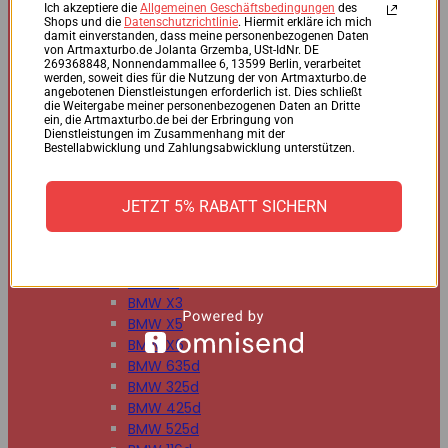
BMW 125d
Ich akzeptiere die
Allgemeinen Geschäftsbedingungen
des
Shops und die
Datenschutzrichtlinie
. Hiermit erkläre ich mich
BMW 220d
damit einverstanden, dass meine personenbezogenen Daten
BMW 225d
von Artmaxturbo.de Jolanta Grzemba, USt-IdNr. DE
269368848, Nonnendammallee 6, 13599 Berlin, verarbeitet
BMW 318d
werden, soweit dies für die Nutzung der von Artmaxturbo.de
BMW 320d
angebotenen Dienstleistungen erforderlich ist. Dies schließt
die Weitergabe meiner personenbezogenen Daten an Dritte
BMW 330d
ein, die Artmaxturbo.de bei der Erbringung von
BMW 335d
Dienstleistungen im Zusammenhang mit der
Bestellabwicklung und Zahlungsabwicklung unterstützen.
BMW 518d
BMW 520d
BMW 530d
JETZT 5% RABATT SICHERN
BMW 535d
BMW 730d
BMW 740d
BMW X1
BMW X3
BMW X5
BMW X6
BMW 635d
BMW 325d
BMW 425d
BMW 525d