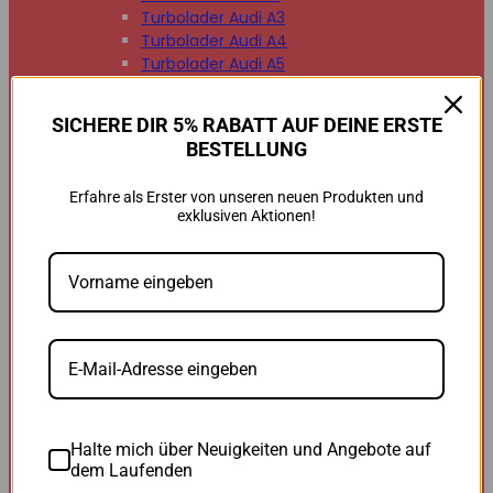
Turbolader Audi A3
Turbolader Audi A4
Turbolader Audi A5
Turbolader Audi A6
Turbolader Audi A7
SICHERE DIR 5% RABATT AUF DEINE ERSTE
Turbolader Audi A8
BESTELLUNG
Turbolader Audi Q2
Turbolader Audi Q3
Erfahre als Erster von unseren neuen Produkten und
Turbolader Audi Q5
exklusiven Aktionen!
Turbolader Audi Q7
Turbolader Audi TT


BMW
BMW B47
BMW M47
BMW M57
BMW N47
BMW N54
BMW N55
BMW N57
Halte mich über Neuigkeiten und Angebote auf
BMW 118d
dem Laufenden
BMW 120d