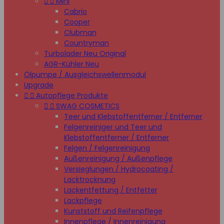


Mini
Cabrio
Cooper
Clubman
Countryman
Turbolader Neu Original
AGR-Kühler Neu
Ölpumpe / Ausgleichswellenmodul
Upgrade


Autopflege Produkte


SWAG COSMETICS
Teer und Klebstoffentferner / Entferner
Felgenreiniger und Teer und
Klebstoffentferner / Entferner
Felgen / Felgenreinigung
Außenreinigung / Außenpflege
Versieglungen / Hydrocoating /
Lacktrocknung
Lackentfettung / Entfetter
Lackpflege
Kunststoff und Reifenpflege
Innenpflege / Innenreinigung