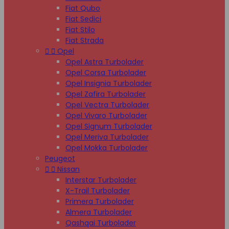
Fiat Qubo
Fiat Sedici
Fiat Stilo
Fiat Strada


Opel
Opel Astra Turbolader
Opel Corsa Turbolader
Opel Insignia Turbolader
Opel Zafira Turbolader
Opel Vectra Turbolader
Opel Vivaro Turbolader
Opel Signum Turbolader
Opel Meriva Turbolader
Opel Mokka Turbolader
Peugeot


Nissan
Interstar Turbolader
X-Trail Turbolader
Primera Turbolader
Almera Turbolader
Qashqai Turbolader