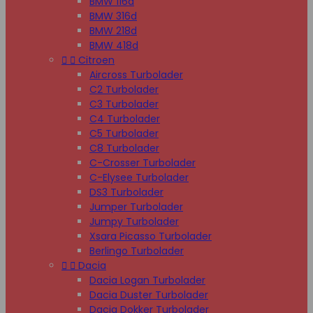
BMW 116d
BMW 316d
BMW 218d
BMW 418d


Citroen
Aircross Turbolader
C2 Turbolader
C3 Turbolader
C4 Turbolader
C5 Turbolader
C8 Turbolader
C-Crosser Turbolader
C-Elysee Turbolader
DS3 Turbolader
Jumper Turbolader
Jumpy Turbolader
Xsara Picasso Turbolader
Berlingo Turbolader


Dacia
Dacia Logan Turbolader
Dacia Duster Turbolader
Dacia Dokker Turbolader